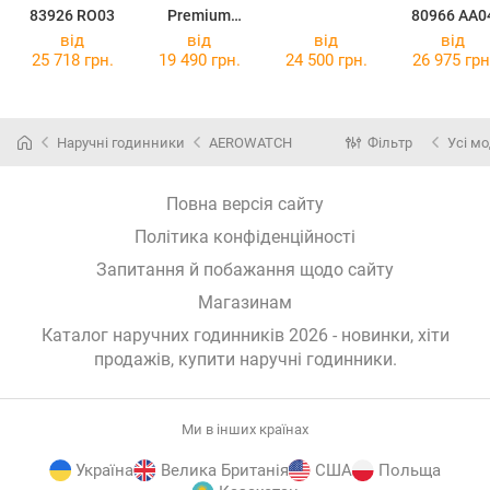
83926 RO03
Premium
80966 AA0
Chronograph
від
від
від
від
T122.417.36.0
25 718 грн.
19 490 грн.
24 500 грн.
26 975 грн
33.00
Наручні годинники
AEROWATCH
Фільтр
Усі мо
Повна версія сайту
Політика конфіденційності
Запитання й побажання щодо сайту
Магазинам
Каталог наручних годинників 2026 - новинки, хіти
продажів,
купити наручні годинники
.
Ми в інших країнах
Україна
Велика Британія
США
Польща