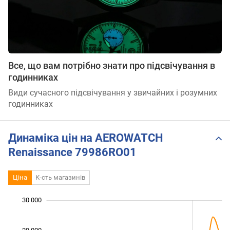
Все, що вам потрібно знати про підсвічування в
годинниках
Види сучасного підсвічування у звичайних і розумних
годинниках
Динаміка цін на AEROWATCH
Renaissance 79986RO01
Ціна
К-сть магазинів
30 000
 000
 500
 500
 500
 500
 000
 000