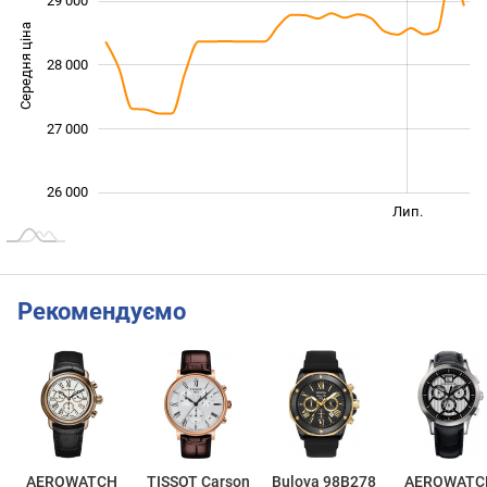
29 000
Середня ціна
28 000
26 000
27 000
26 000
Січ. 2026
Січ. 2027
Квіт.
Лип.
L
Рекомендуємо
AEROWATCH
TISSOT Carson
Bulova 98B278
AEROWATC