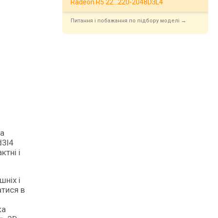
Radeon R5 22…220-2048D3L4
Питання і побажання по підбору моделі →
на
d3l4
ктні і
шніх і
тися в
ка