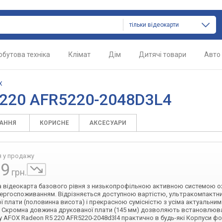
тільки відеокарти
обутова техніка
Клімат
Дім
Дитячі товари
Авто
X
 220 AFR5220-2048D3L4
ТАННЯ
КОРИСНЕ
АКСЕСУАРИ
я у продажу
99
грн.
 відеокарта базового рівня з низькопрофільною активною системою 
нергоспоживанням. Відрізняється доступною вартістю, ультракомпактн
ї плати (половинна висота) і прекрасною сумісністю з усіма актуальни
. Скромна довжина друкованої плати (145 мм) дозволяють встановлюв
у AFOX Radeon R5 220 AFR5220-2048d3l4 практично в будь-які Корпуси ф