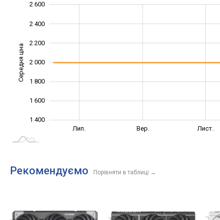
2 600
1 000
1 200
2 800
2 400
2 200
Середня ціна
2 000
1 400
1 800
1 600
1 400
Трав.
Вер.
Лип.
Вер.
Лист.
L
Рекомендуємо
Порівняти в таблиці
→