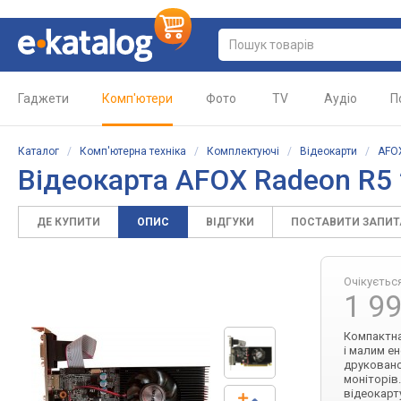
Гаджети
Комп'ютери
Фото
TV
Аудіо
П
Каталог
/
Комп'ютерна техніка
/
Комплектуючі
/
Відеокарти
/
AFO
Відеокарта AFOX Radeon R5
ДЕ КУПИТИ
ОПИС
ВІДГУКИ
ПОСТАВИТИ ЗАПИ
Очікуєтьс
1 9
Компактна
і малим е
друковано
моніторів
відеокарт