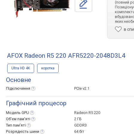
(повний ро
Позиціонує
комплекта
вбудовано
яких необх
в сп
AFOX Radeon R5 220 AFR5220-2048D3L4
Ultra HD 4K
коротка
Основне
Підключення
PCIe v2.1
Графічний процесор
Модель
GPU
Radeon R5 220
Об'єм
пам'яті
2 ГБ
Тип
пам’яті
GDDR3
Розрядність
шини
64 біт