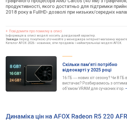
графічного процесора AMD Caicos (40 нм) з графічно
продуктивності, якого достатньо для підтримки прийня
2018 року в FullHD-дозволі при низьких/середніх нала
Повідомити про помилку в описі
Інформація в описі моделі носить довідковий характер.
Завжди
перед покупкою уточнюйте у менеджера інтернет-магазину характе
Каталог AFOX 2026
- новинки, хіти продажів і найактуальніші моделі AFOX.
Скільки пам'яті потрібно
відеокарті у 2025 році
16 ГБ ― нових хіт сезону? Чи 8 ГБ 
вистачає? Розбираємось з оптим
об'ємом VRAM для сучасних ігор.
Динаміка цін на AFOX Radeon R5 220 A