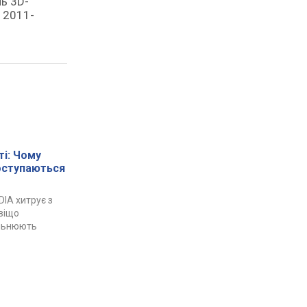
ь 3D-
х 2011-
і: Чому
поступаються
DIA хитрує з
авіщо
ільнюють