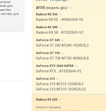
орпуси).
ений для
AFOX
(
модель gpu
)
ами без
-систем, для
Radeon RX
550
Radeon RX 55…-4096D5H4-V6
Radeon RX
580
Radeon RX 58…-8192D5H3-V2
GeForce GT
240
GeForce GT 240 AF240-1024D3L2
GeForce GT
730
GeForce GT 730 AF730-4096D3L8
GeForce RTX 2060
SUPER
GeForce RTX…-8192D6H4-V2
GeForce
210
GeForce 210 AF210-1024D3L5
GeForce 210 AF210-1024D2LG2
Radeon R5
220
Немає в продажу