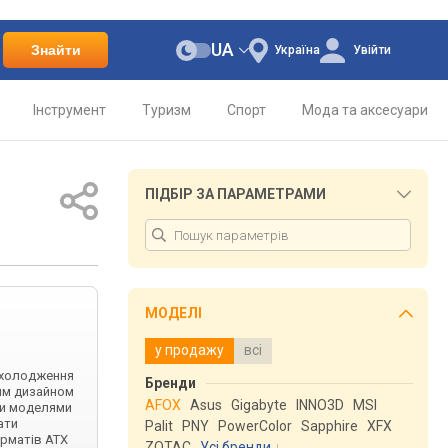
UA
Знайти
Україна
Увійти
Інструмент
Туризм
Спорт
Мода та аксесуари
ПІДБІР ЗА ПАРАМЕТРАМИ
МОДЕЛІ
у продажу
всі
охолодження
Бренди
им дизайном
AFOX
Asus
Gigabyte
INNO3D
MSI
ми моделями
ати
Palit
PNY
PowerColor
Sapphire
XFX
орматів ATX
ZOTAC
Усі бренди