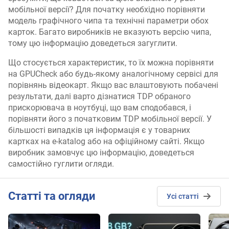
мобільної версії? Для початку необхідно порівняти
модель графічного чипа та технічні параметри обох
карток. Багато виробників не вказують версію чипа,
тому цю інформацію доведеться загуглити.
Що стосується характеристик, то їх можна порівняти
на GPUCheck або будь-якому аналогічному сервісі для
порівнянь відеокарт. Якщо вас влаштовують побачені
результати, далі варто дізнатися TDP обраного
прискорювача в ноутбуці, що вам сподобався, і
порівняти його з початковим TDP мобільної версії. У
більшості випадків ця інформація є у товарних
картках на e-katalog або на офіційному сайті. Якщо
виробник замовчує цю інформацію, доведеться
самостійно гуглити огляди.
Cтатті та огляди
Усі статті