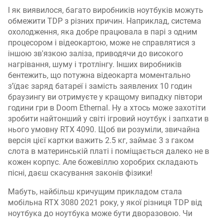
І як виявилося, багато виробників ноутбуків можуть
обмежити TDP з різних причин. Наприклад, система
охолодження, яка добре працювала в парі з одним
процесором і відеокартою, може не справлятися з
іншою зв'язкою заліза, приводячи до високого
нагрівання, шуму і тротлінгу. Інших виробників
бентежить, що потужна відеокарта моментально
з'їдає заряд батареї і замість заявлених 10 годин
браузингу ви отримуєте у кращому випадку півтори
години гри в Doom Ethernal. Ну а хтось може захотіти
зробити найтонший у світі ігровий ноутбук і запхати в
нього умовну RTX 4090. Щоб ви розуміли, звичайна
версія цієї картки важить 2.5 кг, займає 3 з гаком
слота в материнській платі і поміщається далеко не в
кожен корпус. Але божевіллю хоробрих складають
пісні, даєш скасування законів фізики!
Мабуть, найбільш кричущим прикладом стала
мобільна RTX 3080 2021 року, у якої різниця TDP від
ноутбука до ноутбука може бути дворазовою. Чи