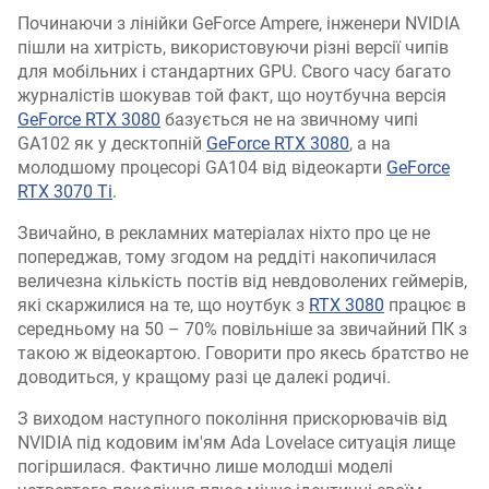
Починаючи з лінійки GeForce Ampere, інженери NVIDIA
пішли на хитрість, використовуючи різні версії чипів
для мобільних і стандартних GPU. Свого часу багато
журналістів шокував той факт, що ноутбучна версія
GeForce RTX 3080
базується не на звичному чипі
GA102 як у десктопній
GeForce RTX 3080
, а на
молодшому процесорі GA104 від відеокарти
GeForce
RTX 3070 Ti
.
Звичайно, в рекламних матеріалах ніхто про це не
попереджав, тому згодом на реддіті накопичилася
величезна кількість постів від невдоволених геймерів,
які скаржилися на те, що ноутбук з
RTX 3080
працює в
середньому на 50 – 70% повільніше за звичайний ПК з
такою ж відеокартою. Говорити про якесь братство не
доводиться, у кращому разі це далекі родичі.
З виходом наступного покоління прискорювачів від
NVIDIA під кодовим ім'ям Ada Lovelace ситуація лище
погіршилася. Фактично лише молодші моделі