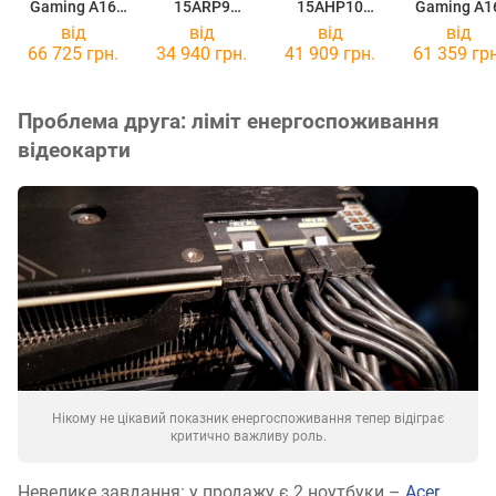
Gaming A16
15ARP9
15AHP10
Gaming A1
(2025)
[83JC00N7PB]
[83JG003DPB]
(2025)
від
від
від
від
FA608UM
FA608UM
66 725 грн.
34 940 грн.
41 909 грн.
61 359 грн
[FA608UM-NS73]
[FA608UM-R
Проблема друга: ліміт енергоспоживання
відеокарти
Нікому не цікавий показник енергоспоживання тепер відіграє
критично важливу роль.
Невелике завдання: у продажу є 2 ноутбуки –
Acer