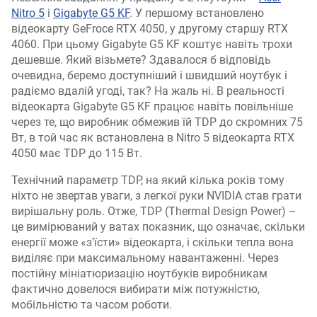
Nitro 5
і
Gigabyte G5 KF
. У першому встановлено
відеокарту GeFroce RTX 4050, у другому старшу RTX
4060. При цьому Gigabyte G5 KF коштує навіть трохи
дешевше. Який візьмете? Здавалося б відповідь
очевидна, беремо доступніший і швидший ноутбук і
радіємо вдалій угоді, так? На жаль ні. В реальності
відеокарта Gigabyte G5 KF працює навіть повільніше
через те, що виробник обмежив їй TDP до скромних 75
Вт, в той час як встановлена в Nitro 5 відеокарта RTX
4050 має TDP до 115 Вт.
Технічний параметр TDP, на який кілька років тому
ніхто не звертав уваги, з легкої руки NVIDIA став грати
вирішальну роль. Отже, TDP (Thermal Design Power) –
це вимірюваний у ватах показник, що означає, скільки
енергії може «з'їсти» відеокарта, і скільки тепла вона
виділяє при максимальному навантаженні. Через
постійну мініатюризацію ноутбуків виробникам
фактично довелося вибирати між потужністю,
мобільністю та часом роботи.