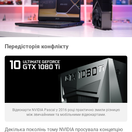
Передісторія конфлікту
Відеокарти NVIDIA Pascal у 2016 році практично змили різницю
між звичайними та мобільними відеокартами.
Декілька поколінь тому NVIDIA просувала концепцію