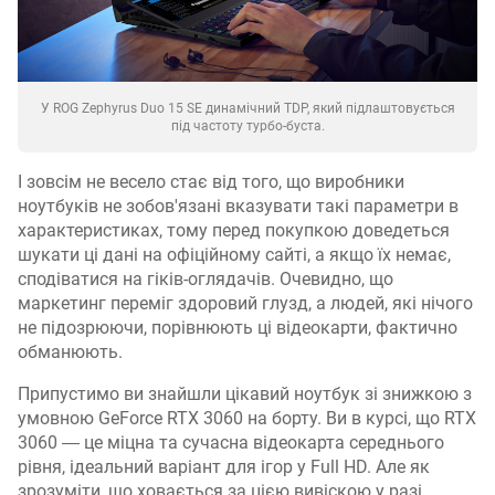
У ROG Zephyrus Duo 15 SE динамічний TDP, який підлаштовується
під частоту турбо-буста.
І зовсім не весело стає від того, що виробники
ноутбуків не зобов'язані вказувати такі параметри в
характеристиках, тому перед покупкою доведеться
шукати ці дані на офіційному сайті, а якщо їх немає,
сподіватися на гіків-оглядачів. Очевидно, що
маркетинг переміг здоровий глузд, а людей, які нічого
не підозрюючи, порівнюють ці відеокарти, фактично
обманюють.
Припустимо ви знайшли цікавий ноутбук зі знижкою з
умовною GeForce RTX 3060 на борту. Ви в курсі, що RTX
3060 ― це міцна та сучасна відеокарта середнього
рівня, ідеальний варіант для ігор у Full HD. Але як
зрозуміти, що ховається за цією вивіскою у разі