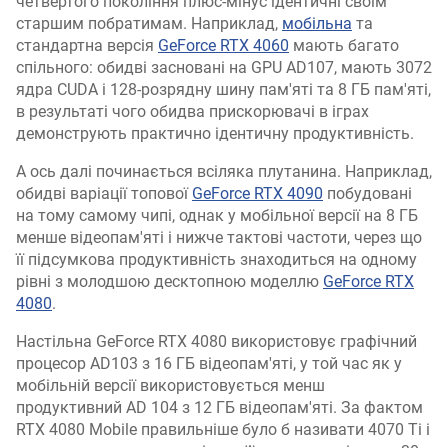
четвертого покоління плюс-мінус ідентичні своїм
старшим побратимам. Наприклад,
мобільна
та
стандартна версія
GeForce RTX 4060
мають багато
спільного: обидві засновані на GPU AD107, мають 3072
ядра CUDA і 128-розрядну шину пам'яті та 8 ГБ пам'яті,
в результаті чого обидва прискорювачі в іграх
демонструють практично ідентичну продуктивність.
А ось далі починається всіляка плутанина. Наприклад,
обидві варіації топової
GeForce RTX 4090
побудовані
на тому самому чипі, однак у мобільної версії на 8 ГБ
менше відеопам'яті і нижче тактові частоти, через що
її підсумкова продуктивність знаходиться на одному
рівні з молодшою десктопною моделлю
GeForce RTX
4080
.
Настільна GeForce RTX 4080 використовує графічний
процесор AD103 з 16 ГБ відеопам'яті, у той час як у
мобільній версії використовується менш
продуктивний AD 104 з 12 ГБ відеопам'яті. За фактом
RTX 4080 Mobile правильніше було б називати 4070 Ti і