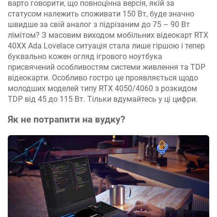
варто говорити, що повноцінна версія, якій за
статусом належить споживати 150 Вт, буде значно
швидше за свій аналог з підрізаним до 75 – 90 Вт
лімітом? З масовим виходом мобільних відеокарт RTX
40XX Ada Lovelace ситуація стала лише гіршою і тепер
буквально кожен огляд ігрового ноутбука
присвячений особливостям системи живлення та TDP
відеокарти. Особливо гостро це проявляється щодо
молодших моделей типу RTX 4050/4060 з розкидом
TDP від 45 до 115 Вт. Тільки вдумайтесь у ці цифри.
Як не потрапити на вудку?