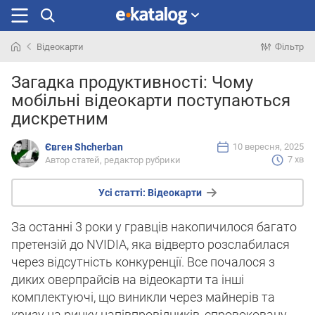
Відеокарти
Фільтр
Шукали
Загадка продуктивності: Чому
раніше
мобільні відеокарти поступаються
дискретним
Євген Shcherban
10 вересня, 2025
7 хв
Автор статей, редактор рубрики
Усі статті:
Відеокарти
За останні 3 роки у гравців накопичилося багато
претензій до NVIDIA, яка відверто розслабилася
через відсутність конкуренції. Все почалося з
диких оверпрайсів на відеокарти та інші
комплектуючі, що виникли через майнерів та
кризу на ринку напівпровідників, спровоковану