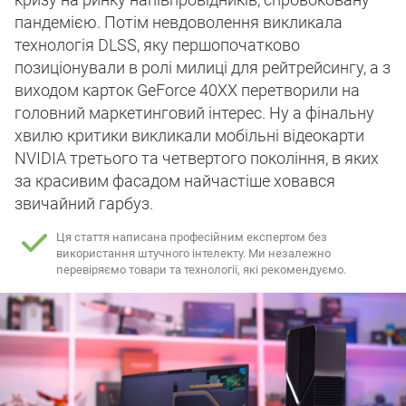
пандемією. Потім невдоволення викликала
технологія DLSS, яку першопочатково
позиціонували в ролі милиці для рейтрейсингу, а з
виходом карток GeForce 40XX перетворили на
головний маркетинговий інтерес. Ну а фінальну
хвилю критики викликали мобільні відеокарти
NVIDIA третього та четвертого покоління, в яких
за красивим фасадом найчастіше ховався
звичайний гарбуз.
Ця стаття написана професійним експертом без
використання штучного інтелекту.
Ми незалежно
перевіряємо товари та технології, які рекомендуємо.