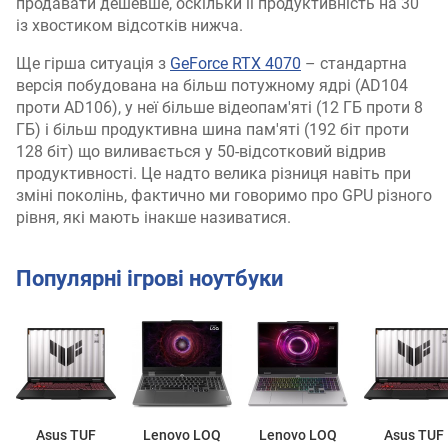
продавати дешевше, оскільки її продуктивність на 30
із хвостиком відсотків нижча.
Ще гірша ситуація з
GeForce RTX 4070
– стандартна
версія побудована на більш потужному ядрі (AD104
проти AD106), у неї більше відеопам'яті (12 ГБ проти 8
ГБ) і більш продуктивна шина пам'яті (192 біт проти
128 біт) що виливається у 50-відсотковий відрив
продуктивності. Це надто велика різниця навіть при
зміні поколінь, фактично ми говоримо про GPU різного
рівня, які мають інакше називатися.
Популярні ігрові ноутбуки
Asus TUF
Lenovo LOQ
Lenovo LOQ
Asus TUF