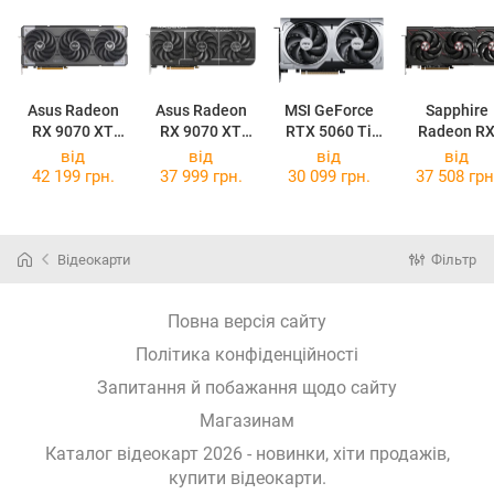
Asus Radeon
Asus Radeon
MSI GeForce
Sapphire
RX 9070 XT
RX 9070 XT
RTX 5060 Ti
Radeon R
TUF Gaming
Prime OC 16GB
16G VENTUS
9070 XT PUL
від
від
від
від
OC 16GB
2X OC PLUS
42 199 грн.
37 999 грн.
30 099 грн.
37 508 грн
Відеокарти
Фільтр
Повна версія сайту
Політика конфіденційності
Запитання й побажання щодо сайту
Магазинам
Каталог відеокарт 2026 - новинки, хіти продажів,
купити відеокарти
.