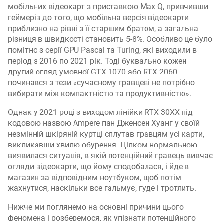
мобільних відеокарт з приставкою Max Q, привчивши
геймерів до того, що мобільна версія відеокарти
приблизно на рівні з її старшим братом, а загальна
різниця в швидкості становить 5-8%. Особливо це було
помітно з серії GPU Pascal та Turing, які виходили в
період з 2016 по 2021 рік. Тоді буквально кожен
другий огляд умовної GTX 1070 або RTX 2060
починався з тези «сучасному гравцеві не потрібно
вибирати між компактністю та продуктивністю».
Однак у 2021 році з виходом лінійки RTX 30XX під
кодовою назвою Ampere пан Дженсен Хуанг у своїй
незмінній шкіряній куртці сплутав гравцям усі карти,
викликавши хвилю обурення. Цілком нормальною
виявилася ситуація, в якій потенційний гравець вивчає
огляди відеокарти, що йому сподобалася, і йде в
магазин за відповідним ноутбуком, щоб потім
жахнутися, наскільки все гальмує, гуде і тротлить.
Нижче ми поглянемо на основні причини цього
феномена і розберемося, як упізнати потенційного