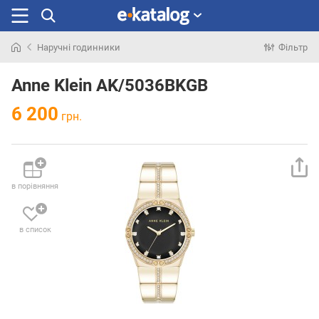
Наручні годинники
Фільтр
Шукали
раніше
Anne Klein AK/5036BKGB
6 200
грн.
в порівняння
в список