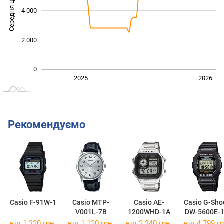
Середня ціна
4 000
1 000
2 000
0
Січ. 2025
Лип.
2027
2025
2026
L
Рекомендуємо
Casio F-91W-1
Casio MTP-
Casio AE-
Casio G-Sho
V001L-7B
1200WHD-1A
DW-5600E-
від 1 320 грн.
від 1 120 грн.
від 2 340 грн.
від 4 799 гр