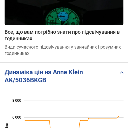
Все, що вам потрібно знати про підсвічування в
годинниках
Види сучасного підсвічування у звичайних і розумних
годинниках
Динаміка цін на Anne Klein
AK/5036BKGB
 000
 000
 000
 000
 000
 000
8 000
6 000