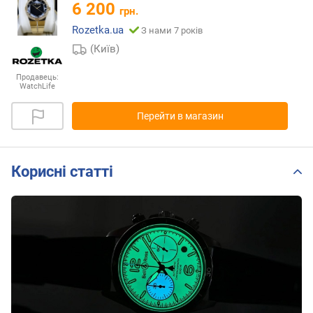
6 200
грн.
Rozetka.ua
З нами 7 років
(Київ)
Продавець:
WatchLife
Перейти в магазин
Корисні статті