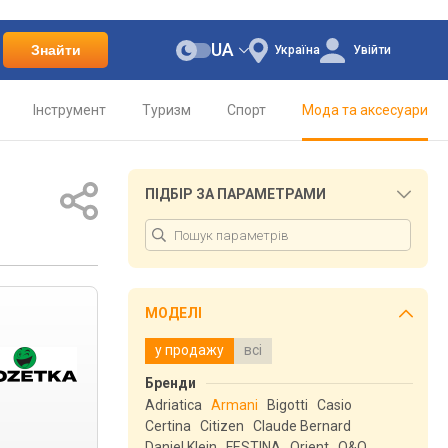
UA
Знайти
Україна
Увійти
Інструмент
Туризм
Спорт
Мода та аксесуари
ПІДБІР ЗА ПАРАМЕТРАМИ
МОДЕЛІ
у продажу
всі
Бренди
Adriatica
Armani
Bigotti
Casio
Certina
Citizen
Claude Bernard
Daniel Klein
FESTINA
Orient
Q&Q