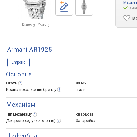
Маркет
З на
в 
Відео
Фото
3
6
Armani AR1925
Emporio
Основне
Стать
жіночі
Країна походження
бренду
Італія
Механізм
Тип
механізму
кварцові
Джерело ходу
(живлення)
батарейка
Циферблат