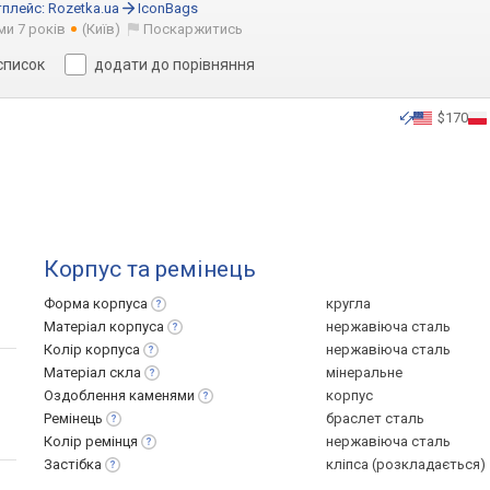
плейс:
Rozetka.ua
IconBags
ми 7 років
(Київ)
Поскаржитись
список
додати до порівняння
$170
Корпус та ремінець
Форма
корпуса
кругла
Матеріал
корпуса
нержавіюча сталь
Колір
корпуса
нержавіюча сталь
Матеріал
скла
мінеральне
Оздоблення
каменями
корпус
Ремінець
браслет сталь
Колір
ремінця
нержавіюча сталь
Застібка
кліпса (розкладається)