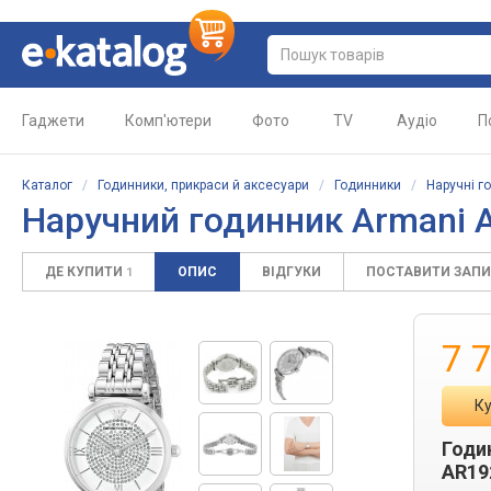
Гаджети
Комп'ютери
Фото
TV
Аудіо
П
Каталог
/
Годинники, прикраси й аксесуари
/
Годинники
/
Наручні г
Наручний годинник Armani 
ДЕ КУПИТИ
ОПИС
ВІДГУКИ
ПОСТАВИТИ ЗАП
1
7 
Ку
Годи
AR19