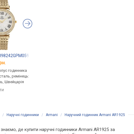
MRI98242GPM05916
Michael Kors MK3643
Michael Kors MK561
рн.
від 7 700 грн.
від 7 700 грн.
рпус годинника
кварцові, корпус годинника
кварцові, корпус го
таль, ремінець:
нержавіюча сталь, ремінець:
нержавіюча сталь, с
ь, Швейцарія
браслет сталь, WR 50, США
час, ремінець: брасл
сталь, WR 100, США
яти
порівняти
порівняти
/
Наручні годинники
/
Armani
/
Наручний годинник Armani AR1925
Ми знаємо, де купити наручні годинники Armani AR1925 за