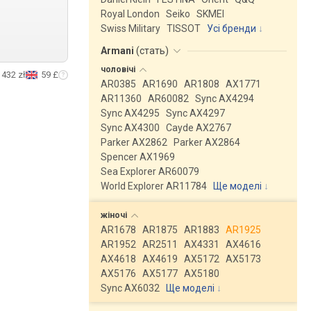
Royal London
Seiko
SKMEI
Swiss Military
TISSOT
Усі бренди
Armani
(
стать
)
чоловічі
432 zł
59 £
AR0385
AR1690
AR1808
AX1771
AR11360
AR60082
Sync AX4294
Sync AX4295
Sync AX4297
Sync AX4300
Cayde AX2767
Parker AX2862
Parker AX2864
Spencer AX1969
Sea Explorer AR60079
World Explorer AR11784
Ще моделі
↓
жіночі
AR1678
AR1875
AR1883
AR1925
AR1952
AR2511
AX4331
AX4616
AX4618
AX4619
AX5172
AX5173
AX5176
AX5177
AX5180
Sync AX6032
Ще моделі
↓