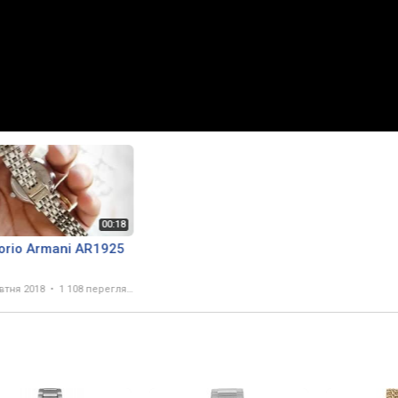
orio Armani AR1925
втня 2018
1 108 переглядів