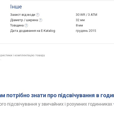
Інше
Захист від
води
30 WR / 3 ATM
Діаметр /
ширина
32 мм
Товщина
8 мм
Дата додавання на E-Katalog
грудень 2015
ристики і комплектацію товару
.
ам потрібно знати про підсвічування в год
го підсвічування у звичайних і розумних годинниках