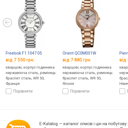
Freelook F.1.1047.05
Orient QC0M001W
Pier
від 7 550 грн.
від 7 880 грн.
від 
кварцові, корпус годинника
кварцові, корпус годинника
квар
нержавіюча сталь, ремінець:
нержавіюча сталь, ремінець:
нерж
браслет сталь, WR 50,
браслет сталь, WR 50,
брас
Франція
Японія
Німе
порівняти
порівняти
E-Katalog
— каталог описів і цін на побутову