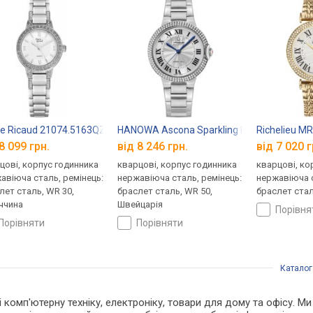
re Ricaud 21074.5163QZ
HANOWA Ascona Sparkling HAWLG0003302
Richelieu 
8 099 грн.
від 8 246 грн.
від 7 020 г
цові, корпус годинника
кварцові, корпус годинника
кварцові, ко
авіюча сталь, ремінець:
нержавіюча сталь, ремінець:
нержавіюча с
лет сталь, WR 30,
браслет сталь, WR 50,
браслет стал
ччина
Швейцарія
порівн
порівняти
порівняти
Каталог
 і комп'ютерну техніку, електроніку, товари для дому та офісу. 