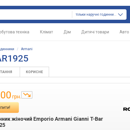
тільки наручні годинники
обутова техніка
Клімат
Дім
Дитячі товари
Авто
одинники
/
Armani
AR1925
ИТАННЯ
КОРИСНЕ
700
грн.
пити!
нник жіночий Emporio Armani Gianni T-Bar
25