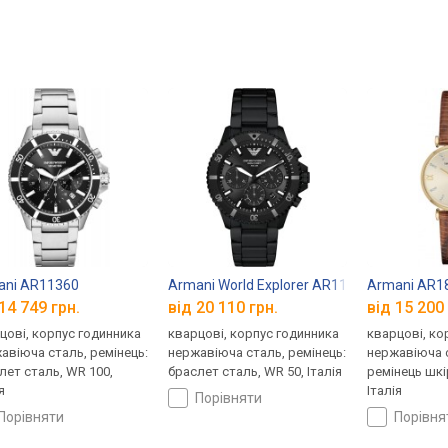
ani AR11360
Armani World Explorer AR11784
Armani AR1
14 749 грн.
від 20 110 грн.
від 15 200 
цові, корпус годинника
кварцові, корпус годинника
кварцові, ко
авіюча сталь, ремінець:
нержавіюча сталь, ремінець:
нержавіюча с
лет сталь, WR 100,
браслет сталь, WR 50, Італія
ремінець шкі
я
Італія
порівняти
порівняти
порівн