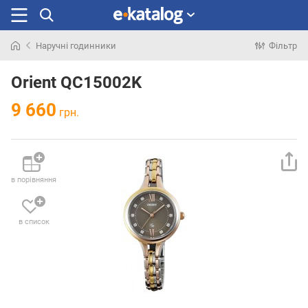
Наручні годинники
Фільтр
Шукали
раніше
Orient QC15002K
9 660
грн.
в порівняння
в список