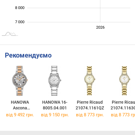
8 000
7 000
2024
2025
2028
2026
L
Рекомендуємо
HANOWA
HANOWA 16-
Pierre Ricaud
Pierre Rica
Ascona
8005.04.001
21074.1161QZ
21074.1163
Sparkling
від 9 492 грн.
від 9 150 грн.
від 8 773 грн.
від 8 773 гр
HAWLG000336
0