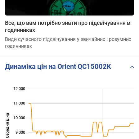
Все, що вам потрібно знати про підсвічування в
годинниках
Види сучасного підсвічування у звичайних і розумних
годинниках
Динаміка цін на Orient QC15002K
 000
 500
 500
 500
 000
 000
12 000
11 000
Середня ціна
10 000
10 000
9 000