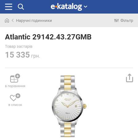
Наручні годинники
Фільтр
Шукали
раніше
Atlantic 29142.43.27GMB
Товар застарів
15 335
грн.
в порівняння
в список