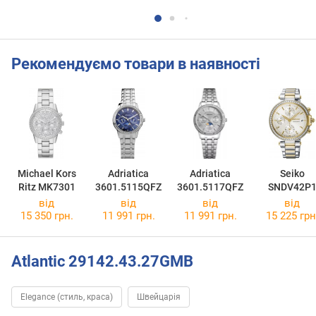
Рекомендуємо товари в наявності
Michael Kors
Adriatica
Adriatica
Seiko
Ritz MK7301
3601.5115QFZ
3601.5117QFZ
SNDV42P
від
від
від
від
15 350 грн.
11 991 грн.
11 991 грн.
15 225 грн
Atlantic 29142.43.27GMB
Elegance (стиль, краса)
Швейцарія