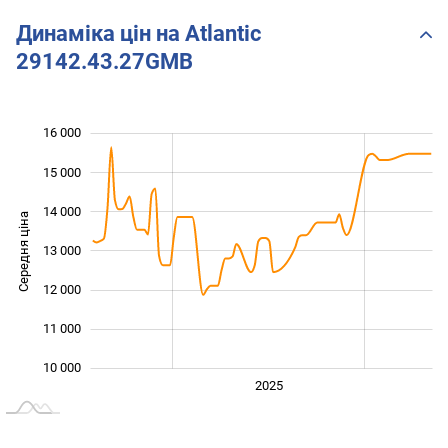
Динаміка цін на Atlantic
29142.43.27GMB
16 000
 000
 000
 000
15 000
14 000
Середня ціна
13 000
10 000
12 000
11 000
10 000
2024
2026
2027
2025
L