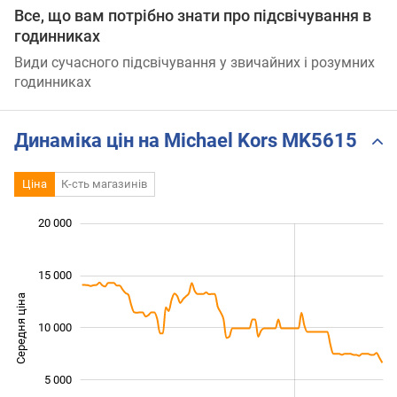
Все, що вам потрібно знати про підсвічування в
годинниках
Види сучасного підсвічування у звичайних і розумних
годинниках
Динаміка цін на Michael Kors MK5615
Ціна
К-сть магазинів
 000
 000
 000
 000
 000
 000
 000
20 000
15 000
Середня ціна
10 000
10 000
5 000