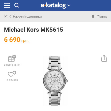
Наручні годинники
Фільтр
Шукали
раніше
Michael Kors MK5615
6 690
грн.
в порівняння
в список