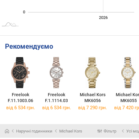
0
2024
2025
2028
2026
L
Рекомендуємо
Freelook
Freelook
Michael Kors
Michael Ko
F.11.1003.06
F.1.1114.03
MK6056
MK6055
від 6 534 грн.
від 6 534 грн.
від 7 290 грн.
від 7 420 гр
Наручні годинники
Michael Kors
Фільтр
Усі мо