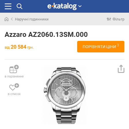
Наручні годинники
Фільтр
Шукали
раніше
Azzaro AZ2060.13SM.000
3
20 584
ПОРІВНЯТИ ЦІНИ
від
грн.
в порівняння
в список