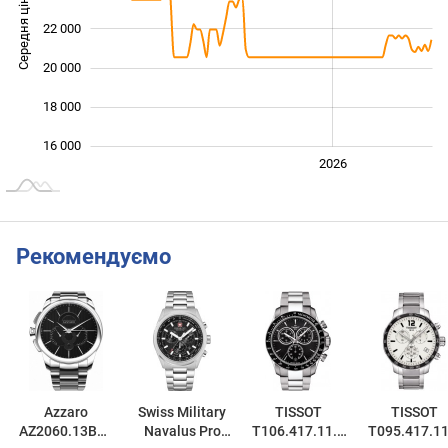
Середня ціна
22 000
16 000
20 000
18 000
16 000
2024
2025
2028
2026
L
Рекомендуємо
Azzaro
Swiss Military
TISSOT
TISSOT
AZ2060.13BM.
Navalus Pro
T106.417.11.0
T095.417.11