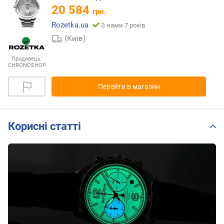
20 584
грн.
Rozetka.ua
З нами 7 років
(Київ)
Продавець:
CHRONOSHOP
Перейти в магазин
Корисні статті