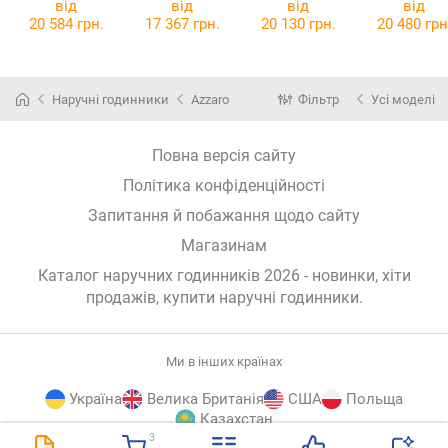
000
Chrono
51.00
37.00
від
від
від
від
SMWGI000420
20 584 грн.
17 367 грн.
20 130 грн.
20 480 грн
4
Наручні годинники
Azzaro
Фільтр
Усі моделі
Повна версія сайту
Політика конфіденційності
Запитання й побажання щодо сайту
Магазинам
Каталог наручних годинників 2026 - новинки, хіти
продажів,
купити наручні годинники
.
Ми в інших країнах
Україна
Велика Британія
США
Польща
Казахстан
3