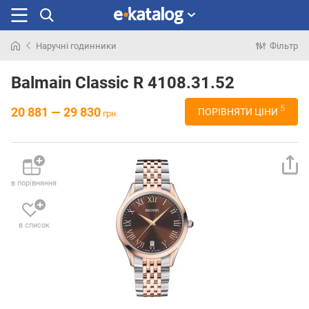
Наручні годинники
Фільтр
Шукали
раніше
Balmain Classic R 4108.31.52
5
20 881 — 29 830
ПОРІВНЯТИ ЦІНИ
грн.
в порівняння
в список