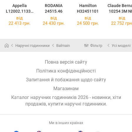
Appella
RODANIA
Hamilton
Claude Bern
L12002.1133D
24515.46
H32451101
10254 3M N
Q
від
від
від
від
22 413 грн.
24 430 грн.
24 500 грн.
22 752 грн
Наручні годинники
Balmain
Фільтр
Усі моделі
Повна версія сайту
Політика конфіденційності
Запитання й побажання щодо сайту
Магазинам
Каталог наручних годинників 2026 - новинки, хіти
продажів,
купити наручні годинники
.
Ми в інших країнах