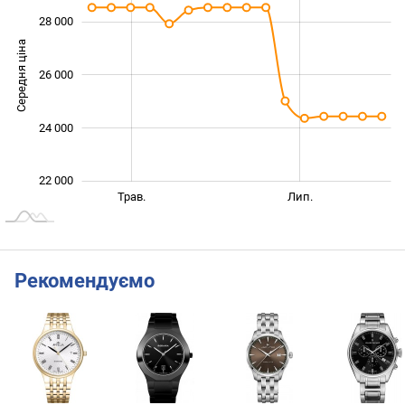
28 000
Середня ціна
26 000
22 000
24 000
22 000
Бер.
Вер.
Трав.
Лип.
L
Рекомендуємо