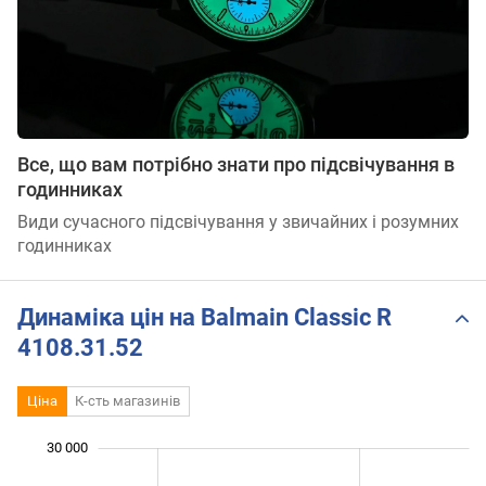
Все, що вам потрібно знати про підсвічування в
годинниках
Види сучасного підсвічування у звичайних і розумних
годинниках
Динаміка цін на Balmain Classic R
4108.31.52
Ціна
К-сть магазинів
 000
 000
 000
 000
 000
 000
30 000