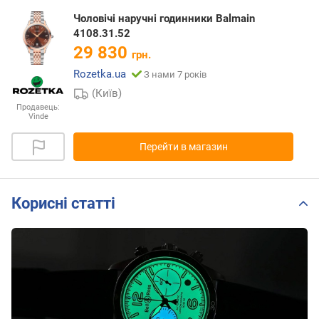
Чоловічі наручні годинники Balmain
4108.31.52
29 830
грн.
Rozetka.ua
З нами 7 років
(Київ)
Продавець:
Vinde
Перейти в магазин
Корисні статті