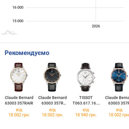
16 000
15 000
2024
2025
2028
2026
L
Рекомендуємо
Claude Bernard
Claude Bernard
TISSOT
Claude Bern
63003 357RAIR
63003 357R
T063.617.16.0
63003 357
GIR
37.00
BUIR
від
від
від
від
18 002 грн.
18 002 грн.
18 940 грн.
18 002 грн