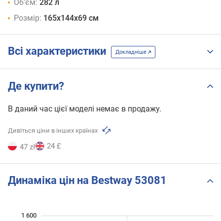
Об'єм:
282 л
Розмір:
165х144х69 см
Всі характеристики
Докладніше
Де купити?
В даний час цієї моделі немає в продажу.
Дивіться ціни в інших країнах
24 £
47 zł
Динаміка цін на Bestway 53081
1 600
 800
200
0