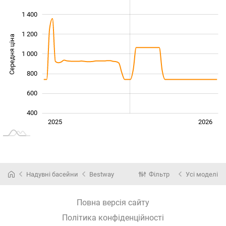
1 400
1 200
Середня ціна
1 000
1 000
800
600
400
Січ. 2025
Лип.
2027
2025
2026
L
Надувні басейни
Bestway
Фільтр
Усі моделі
Повна версія сайту
Політика конфіденційності