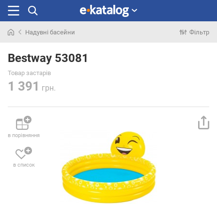
Надувні басейни
Фільтр
Шукали
раніше
Bestway 53081
Товар застарів
1 391
грн.
в порівняння
в список