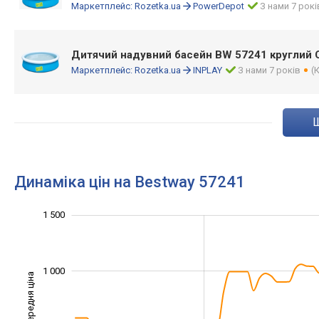
Маркетплейс:
Rozetka.ua
PowerDepot
З нами 7 рокі
Дитячий надувний басейн BW 57241 круглий 
Маркетплейс:
Rozetka.ua
INPLAY
З нами 7 років
(
Динаміка цін на Bestway 57241
-1 000
2 000
-400
-200
-500
200
400
1 500
1 000
Середня ціна
1 000