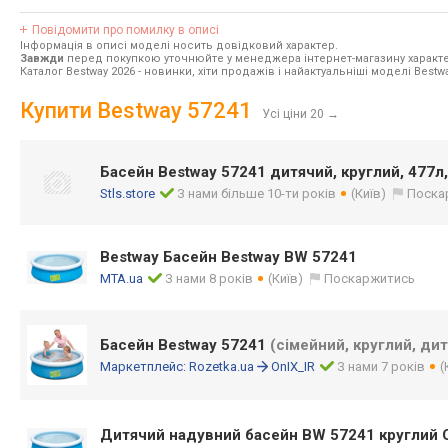
Повідомити про помилку в описі
Інформація в описі моделі носить довідковий характер.
Завжди
перед покупкою уточнюйте у менеджера інтернет-магазину характе
Каталог Bestway 2026
- новинки, хіти продажів і найактуальніші моделі Bestwa
Купити Bestway 57241
Усі ціни 20
→
Басейн Bestway 57241 дитячий, круглий, 477л,
Stls.store
З нами більше 10-ти років
(Київ)
Поска
Bestway Басейн Bestway BW 57241
MTA.ua
З нами 8 років
(Київ)
Поскаржитись
Басейн Bestway 57241
(сімейний, круглий, дит
Маркетплейс:
Rozetka.ua
OnIX_IR
З нами 7 років
(
Дитячий надувний басейн BW 57241 круглий 