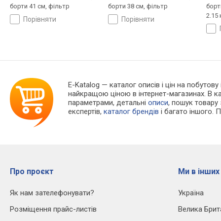
борти 41 см, фільтр
борти 38 см, фільтр
борти
2.15 
порівняти
порівняти
E-Katalog
— каталог описів і цін на побутову
найкращою ціною в інтернет-магазинах. В 
параметрами, детальні
описи
, пошук товару
експертів,
каталог брендів
і багато іншого. 
Про проєкт
Ми в інших
Як нам зателефонувати?
Україна
Розміщення прайс-листів
Велика Брит