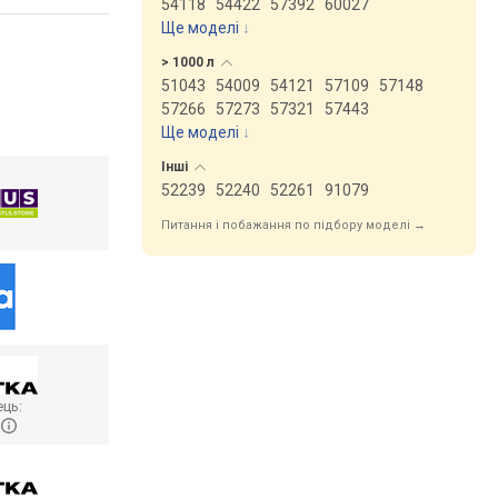
54118
54422
57392
60027
Ще моделі
↓
> 1000
л
51043
54009
54121
57109
57148
57266
57273
57321
57443
Ще моделі
↓
Інші
52239
52240
52261
91079
Питання і побажання по підбору моделі →
ць:
R