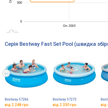
500
0
Січ. 2027
Лип.
Січ. 2025
L
Серія Bestway Fast Set Pool (швидка збір
Bestway 57266
Bestway 57273
Best
від 2 248 грн.
від 2 330 грн.
від 