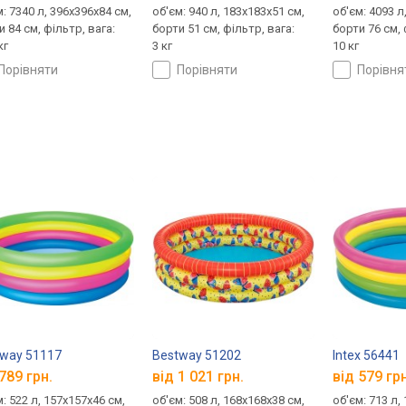
: 7340 л, 396x396x84 см,
об'єм: 940 л, 183х183х51 см,
об'єм: 4093 л
 84 см, фільтр, вага:
борти 51 см, фільтр, вага:
борти 76 см, 
кг
3 кг
10 кг
порівняти
порівняти
порівн
way 51117
Bestway 51202
Intex 56441
789 грн.
від 1 021 грн.
від 579 грн
: 522 л, 157x157x46 см,
об'єм: 508 л, 168х168х38 см,
об'єм: 713 л,