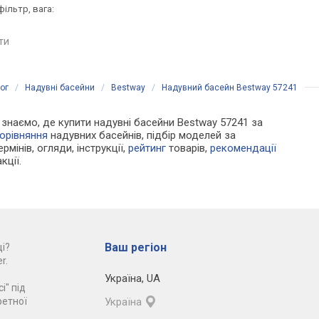
фільтр, вага:
борти 38 см, фільтр, вага:
борти 41 см, фільтр, 
2 кг
2.14 кг
яти
порівняти
порівняти
ог
/
Надувні басейни
/
Bestway
/
Надувний басейн Bestway 57241
Ми знаємо, де купити надувні басейни Bestway 57241 за
орівняння
надувних басейнів, підбір моделей за
рмінів, огляди, інструкції,
рейтинг
товарів,
рекомендації
кції.
Ваш регіон
і?
r.
Україна
,
UA
і" під
ретної
Україна