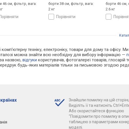
 46 см, фільтр, вага:
борти 38 см, фільтр, вага:
борти 46 см, 
кг
2 кг
2.6 кг
порівняти
порівняти
порівн
Катал
 і комп'ютерну техніку, електроніку, товари для дому та офісу. 
каталозі можна знайти всю необхідну для вибору інформацію —
п
 за назвою,
відгуки
користувачів, фотогалереї товарів, глосарій те
Передрук будь-яких матеріалів тільки за письмовою згодою реда
 країнах
Знайшли помилку на цій сторінц
Виділіть її та натисніть Ctrl+Ente
Або скористайтеся функцією
"Повідомити про помилку в опис
анія
таблицею з параметрами конк
моделі.