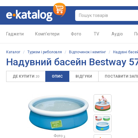
Гаджети
Комп'ютери
Фото
TV
Аудіо
П
Каталог
/
Туризм і риболовля
/
Відпочинок і кемпінг
/
Надувні басе
Надувний басейн Bestway 5
ДЕ КУПИТИ
ОПИС
ВІДГУКИ
ПОСТАВИТИ ЗА
20
Фото
3