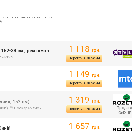
ристики і комплектацію товару
y.
1 118
грн.
 152-38 см., ремкомпл.
ржитись
Перейти в магазин
1 149
грн.
Перейти в магазин
1 319
грн.
ячий, 152 см)
Продаве
Київ)
Поскаржитись
Перейти в магазин
OnIX_I
1 657
грн.
Синій