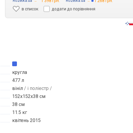
Rozetka.ua
→
1 398 грн.
Rozetka.ua
→
1 268 грн.
в список
додати до порівняння
кругла
477 л
вініл
/ і поліестр /
152х152х38 см
38 см
11.5 кг
квітень 2015