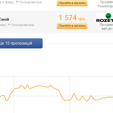
Продаве
в
(Київ)
Поскаржитись
Перейти в магазин
PowerDep
1 574
грн.
Синій
Продаве
Київ)
Поскаржитись
Перейти в магазин
INPLAY
ще
15
пропозицій