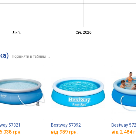
Лип.
Січ. 2026
ка)
Порівняти в таблиці
→
way 57321
Bestway 57392
Bestway 57
6 038 грн.
від 989 грн.
від 2 484 г