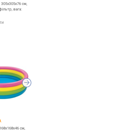
, 305x305x76 см,
об'єм: 5377 л, 366x366x76 см,
об'єм: 211 л, 152х152
фільтр, вага:
борти 76 см, фільтр, вага:
борти 38 см, фільтр, 
16.8 кг
1.96 кг
яти
порівняти
порівняти
Bestway 30007
Intex 58449
.
від 1 615 грн.
від 836 грн.
 168x168x46 см,
об'єм: 477 л, 152х152х38 см,
об'єм: 481 л, 168х168