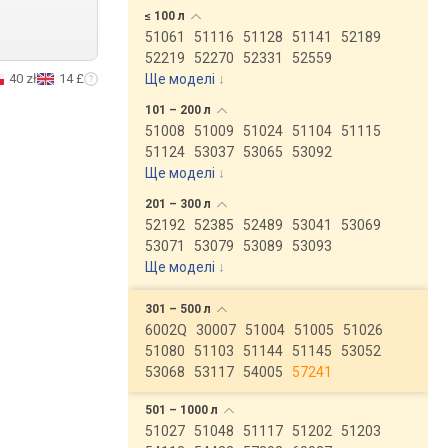
≤ 100
л
51061
51116
51128
51141
52189
52219
52270
52331
52559
40 zł
14 £
Ще моделі
↓
101 – 200
л
51008
51009
51024
51104
51115
51124
53037
53065
53092
Ще моделі
↓
201 – 300
л
52192
52385
52489
53041
53069
53071
53079
53089
53093
Ще моделі
↓
301 – 500
л
6002Q
30007
51004
51005
51026
51080
51103
51144
51145
53052
53068
53117
54005
57241
501 – 1000
л
51027
51048
51117
51202
51203