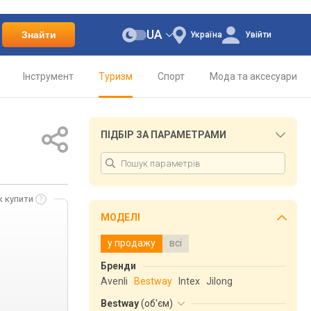
UA
Знайти
Україна
Увійти
Інструмент
Туризм
Спорт
Мода та аксесуари
ПІДБІР ЗА ПАРАМЕТРАМИ
к купити
МОДЕЛІ
у продажу
всі
Бренди
Avenli
Bestway
Intex
Jilong
Bestway
(
об'єм
)