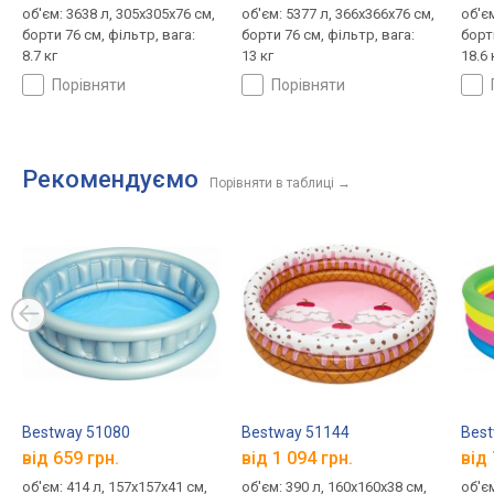
об'єм: 3638 л, 305x305x76 см,
об'єм: 5377 л, 366x366x76 см,
об'єм
борти 76 см, фільтр, вага:
борти 76 см, фільтр, вага:
борти
8.7 кг
13 кг
18.6 
порівняти
порівняти
Рекомендуємо
Порівняти в таблиці
→
Bestway 51080
Bestway 51144
Best
від 659 грн.
від 1 094 грн.
від 
об'єм: 414 л, 157х157х41 см,
об'єм: 390 л, 160х160х38 см,
об'єм