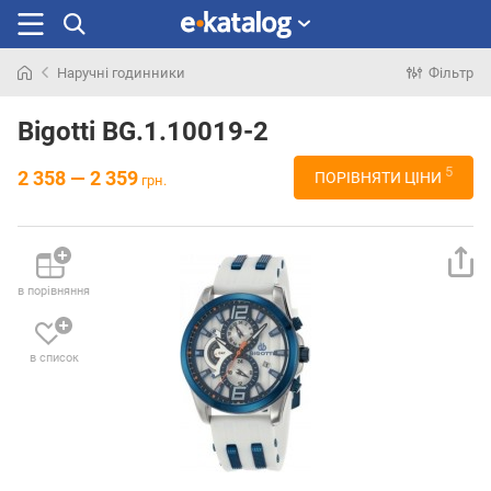
Наручні годинники
Фільтр
Шукали
раніше
Bigotti BG.1.10019-2
5
2 358 — 2 359
ПОРІВНЯТИ ЦІНИ
грн.
в порівняння
в список