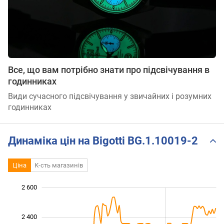
Все, що вам потрібно знати про підсвічування в
годинниках
Види сучасного підсвічування у звичайних і розумних
годинниках
Динаміка цін на Bigotti BG.1.10019-2
Ціна
К-сть магазинів
2 600
 600
 700
 900
 100
 300
 800
 400
2 400