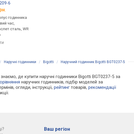
0209-6
Bigotti BGT0207-4
Bigotti BGT0237-4
рн.
від 2 527 грн.
від 2 384 грн.
рпус годинника
кварцові, корпус годинника
кварцові, корпус го
вий час,
латунь, світовий час,
латунь, ремінець: бр
аслет сталь, WR
ремінець: браслет сталь, WR
сталь, WR 50, Туречч
а
50, Туреччина
порівняти
яти
порівняти
/
Наручні годинники
/
Bigotti
/
Наручний годинник Bigotti BGT0237-5
и знаємо, де купити наручні годинники Bigotti BGT0237-5 за
орівняння
наручних годинників, підбір моделей за
рмінів, огляди, інструкції,
рейтинг
товарів,
рекомендації
кції.
Ваш регіон
і?