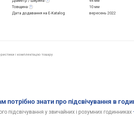
Діаметр /
ширина
44 мм
Товщина
10 мм
Дата додавання на E-Katalog
вересень 2022
ристики і комплектацію товару
ам потрібно знати про підсвічування в год
го підсвічування у звичайних і розумних годинниках