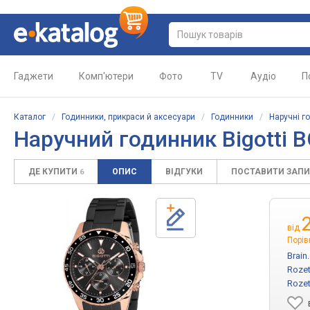
Гаджети
Комп'ютери
Фото
TV
Аудіо
П
Каталог
/
Годинники, прикраси й аксесуари
/
Годинники
/
Наручні г
Наручний годинник Bigotti 
ДЕ КУПИТИ
ОПИС
ВІДГУКИ
ПОСТАВИТИ ЗАП
6
від
Порів
Brain
Rozet
Rozet