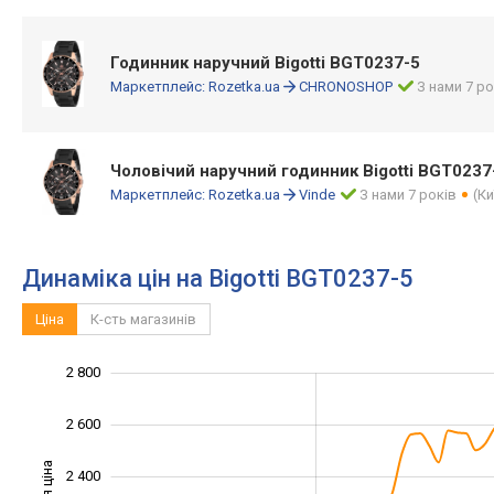
Годинник наручний Bigotti BGT0237-5
Маркетплейс:
Rozetka.ua
CHRONOSHOP
З нами 7 ро
Чоловічий наручний годинник Bigotti BGT0237
Маркетплейс:
Rozetka.ua
Vinde
З нами 7 років
(Ки
Динаміка цін на Bigotti BGT0237-5
Ціна
К-сть магазинів
1 700
1 900
2 100
3 000
1 600
1 400
2 800
2 600
2 400