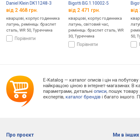
Daniel Klein DK11248-3
Bigotti BG.1.10002-5
Bigo
від 2 468 грн.
від 2 471 грн.
від 
кварцові, корпус годинника
кварцові, корпус годинника
квар
латунь, ремінець: браслет
латунь, світовий час,
лату
сталь, WR 50, Туреччина
ремінець: браслет сталь, WR
ремі
30, Туреччина
50, 
порівняти
порівняти
E-Katalog
— каталог описів і цін на побутову
найкращою ціною в інтернет-магазинах. В 
параметрами, детальні
описи
, пошук товару
експертів,
каталог брендів
і багато іншого. 
Про проєкт
Ми в інших