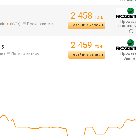
2 458
грн.
Продаве
ків
(Київ)
Поскаржитись
Перейти в магазин
CHRONO
2 459
грн.
-5
Продаве
їв)
Поскаржитись
Перейти в магазин
Vinde