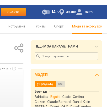
UA
Знайти
Україна
Увійти
Інструмент
Туризм
Спорт
Мода та аксесуари
ПІДБІР ЗА ПАРАМЕТРАМИ
к купити
МОДЕЛІ
у продажу
всі
Бренди
Adriatica
Bigotti
Casio
Certina
Citizen
Claude Bernard
Daniel Klein
FESTINA
Orient
Q&Q
Royal London