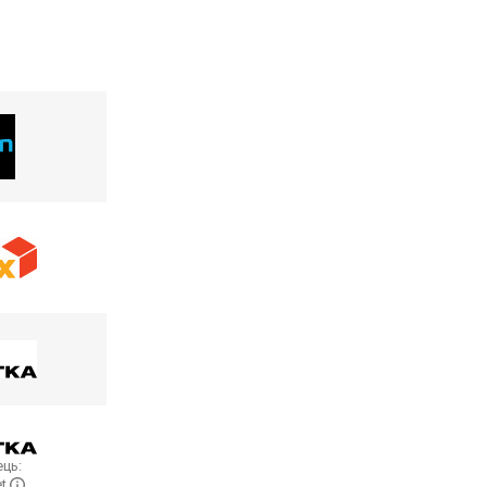
ць:
et