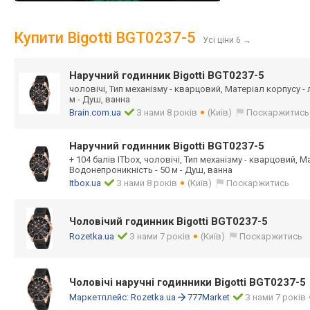
Купити Bigotti BGT0237-5
Усі ціни 6
→
Наручний годинник Bigotti BGT0237-5
чоловічі, Тип механізму - кварцовий, Матеріал корпусу -
м - Душ, ванна
Brain.com.ua
З нами 8 років
(Київ)
Поскаржитись
Наручний годинник Bigotti BGT0237-5
+ 104 балів ITbox, чоловічі, Тип механізму - кварцовий, М
Водонепроникність - 50 м - Душ, ванна
Itbox.ua
З нами 8 років
(Київ)
Поскаржитись
Чоловічий годинник Bigotti BGT0237-5
Rozetka.ua
З нами 7 років
(Київ)
Поскаржитись
Чоловічі наручні годинники Bigotti BGT0237-5
Маркетплейс:
Rozetka.ua
777Market
З нами 7 років