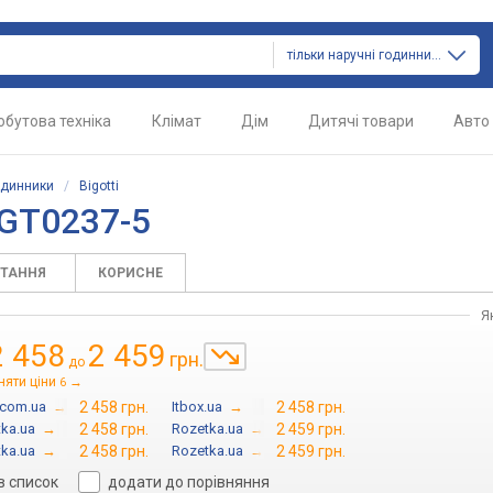
тільки наручні годинники
обутова техніка
Клімат
Дім
Дитячі товари
Авто
одинники
/
Bigotti
BGT0237-5
ИТАННЯ
КОРИСНЕ
Я
2 458
2 459
грн.
до
няти ціни
→
6
.com.ua
→
2 458 грн.
Itbox.ua
→
2 458 грн.
ka.ua
→
2 458 грн.
Rozetka.ua
→
2 459 грн.
ka.ua
→
2 458 грн.
Rozetka.ua
→
2 459 грн.
в список
додати до порівняння