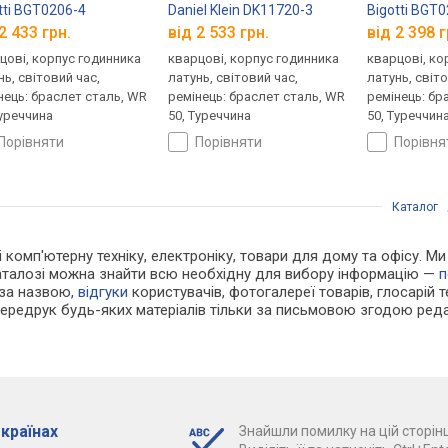
tti BGT0206-4
Daniel Klein DK11720-3
Bigotti BGT
2 433 грн.
від 2 533 грн.
від 2 398 г
цові, корпус годинника
кварцові, корпус годинника
кварцові, ко
нь, світовий час,
латунь, світовий час,
латунь, світо
нець: браслет сталь, WR
ремінець: браслет сталь, WR
ремінець: бр
Туреччина
50, Туреччина
50, Туреччин
порівняти
порівняти
порівн
Каталог
 і комп'ютерну техніку, електроніку, товари для дому та офісу. М
каталозі можна знайти всю необхідну для вибору інформацію —
п
 за назвою,
відгуки
користувачів, фотогалереї товарів, глосарій те
Передрук будь-яких матеріалів тільки за письмовою згодою реда
 країнах
Знайшли помилку на цій сторінц