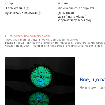
Колір
чорний
Підсвічування
люмінесцентне покриття
Функції та
можливості
день тижня
дата (число місяця)
формат часу 12/24 год
Повідомити про помилку в описі
Інформація в описі моделі носить довідковий характер.
Завжди
перед покупкою уточнюйте у менеджера інтернет-магазину характе
Каталог Bigotti 2026
- новинки, хіти продажів і найактуальніші моделі Bigotti.
Все, що в
Види сучасно