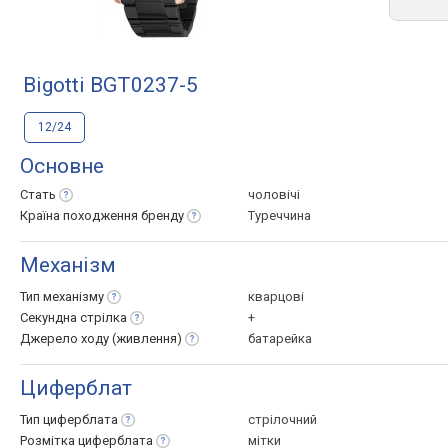
Bigotti BGT0237-5
12/24
Основне
Стать
чоловічі
Країна походження
бренду
Туреччина
Механізм
Тип
механізму
кварцові
Секундна
стрілка
+
Джерело ходу
(живлення)
батарейка
Циферблат
Тип
циферблата
стрілочний
Розмітка
циферблата
мітки