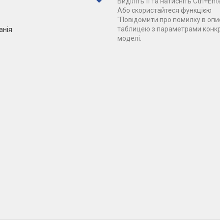
Виділіть її та натисніть Ctrl+Ente
Або скористайтеся функцією
"Повідомити про помилку в опис
анія
таблицею з параметрами конк
моделі.