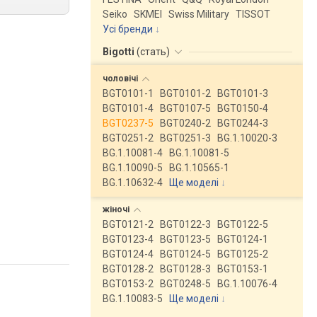
Seiko
SKMEI
Swiss Military
TISSOT
Усі бренди
Bigotti
(
стать
)
чоловічі
BGT0101-1
BGT0101-2
BGT0101-3
BGT0101-4
BGT0107-5
BGT0150-4
BGT0237-5
BGT0240-2
BGT0244-3
BGT0251-2
BGT0251-3
BG.1.10020-3
BG.1.10081-4
BG.1.10081-5
BG.1.10090-5
BG.1.10565-1
BG.1.10632-4
Ще моделі
↓
жіночі
BGT0121-2
BGT0122-3
BGT0122-5
BGT0123-4
BGT0123-5
BGT0124-1
BGT0124-4
BGT0124-5
BGT0125-2
BGT0128-2
BGT0128-3
BGT0153-1
BGT0153-2
BGT0248-5
BG.1.10076-4
BG.1.10083-5
Ще моделі
↓