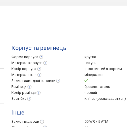
Корпус та ремінець
Форма
корпуса
кругла
Матеріал
корпуса
латунь
Колір
корпуса
золотистий з чорним
Матеріал
скла
мінеральне
Захист заводної
головки
Ремінець
браслет сталь
Колір
ремінця
чорний
Застібка
кліпса (розкладається)
Інше
Захист від
води
50 WR / 5 ATM