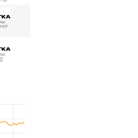
ць:
SHOP
ць: