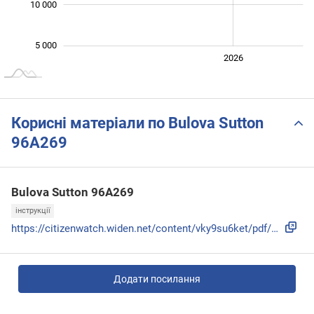
10 000
5 000
2024
2025
2028
2026
L
Корисні матеріали по Bulova Sutton
96A269
Bulova Sutton 96A269
інструкції
https://citizenwatch.widen.net/content/vky9su6ket/pdf/vky9s...
Додати посилання