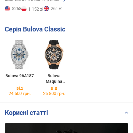
$268
261 £
1 152 zł
Серія Bulova Classic
Bulova 96A187
Bulova
Maquina
98A177
від
від
24 500 грн.
26 800 грн.
Корисні статті