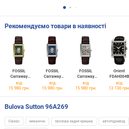
Рекомендуємо товари в наявності
FOSSIL
FOSSIL
FOSSIL
Orient
Carraway
Carraway
Carraway
FDAH004
ME3271
ME3273
ME3272
від
від
від
від
15 980 грн.
15 980 грн.
15 980 грн.
13 130 грн
Bulova Sutton 96A269
Classic
механічні
прозора задня кришка
автопідзавод