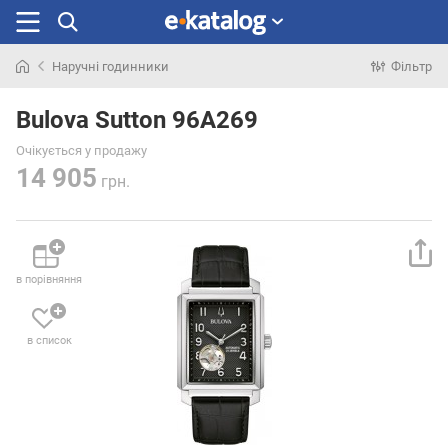
Наручні годинники
Фільтр
Шукали
раніше
Bulova Sutton 96A269
Очікується у продажу
14 905
грн.
в порівняння
в список