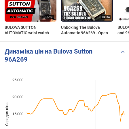
BULOVA SUTTON
Unboxing The Bulova
BULO
AUTOMATIC wrist watch
Automatic 96A269 - Open
and 9
review| Ref: 96A269 |Casual
Heartbeat
Presid
dress watch with open heart
design
Динаміка цін на Bulova Sutton
96A269
 000
 000
 000
 000
 000
0
25 000
20 000
Середня ціна
10 000
15 000