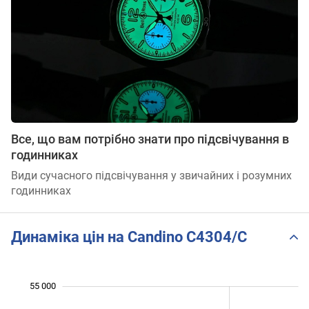
Все, що вам потрібно знати про підсвічування в
годинниках
Види сучасного підсвічування у звичайних і розумних
годинниках
Динаміка цін на Candino C4304/C
 000
 000
 000
 000
 000
 000
 000
55 000