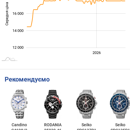
Середня ціна
16 000
12 000
14 000
12 000
2024
2025
2028
2026
L
Рекомендуємо
Candino
RODANIA
Seiko
Seiko