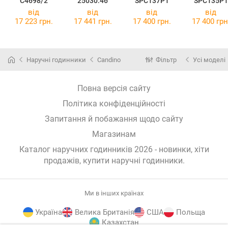
C4698/2
25030.46
SPC137P1
SPC135P1
від
від
від
від
17 223 грн.
17 441 грн.
17 400 грн.
17 400 грн
Наручні годинники
Candino
Фільтр
Усі моделі
Повна версія сайту
Політика конфіденційності
Запитання й побажання щодо сайту
Магазинам
Каталог наручних годинників 2026 - новинки, хіти
продажів,
купити наручні годинники
.
Ми в інших країнах
Україна
Велика Британія
США
Польща
Казахстан