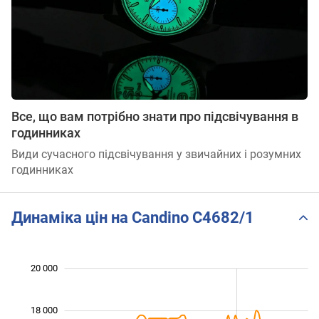
Все, що вам потрібно знати про підсвічування в
годинниках
Види сучасного підсвічування у звичайних і розумних
годинниках
Динаміка цін на Candino C4682/1
 000
 000
 000
 000
 000
 000
20 000
18 000