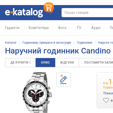
Гаджети
Комп'ютери
Фото
TV
Аудіо
П
Каталог
/
Годинники, прикраси й аксесуари
/
Годинники
/
Наручні г
Наручний годинник Candino
ДЕ КУПИТИ
ОПИС
ВІДГУКИ
ПОСТАВИТИ ЗАП
2
1
від
Порівн
Thewa
в