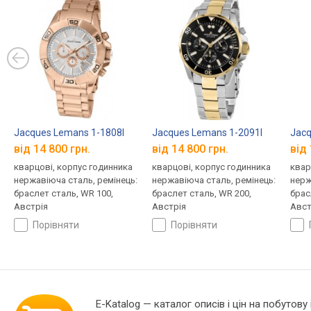
Jacques Lemans 1-1808I
Jacques Lemans 1-2091I
Jacq
від 14 800 грн.
від 14 800 грн.
від 
кварцові, корпус годинника
кварцові, корпус годинника
квар
нержавіюча сталь, ремінець:
нержавіюча сталь, ремінець:
нерж
браслет сталь, WR 100,
браслет сталь, WR 200,
брас
Австрія
Австрія
Авст
порівняти
порівняти
E-Katalog
— каталог описів і цін на побутову