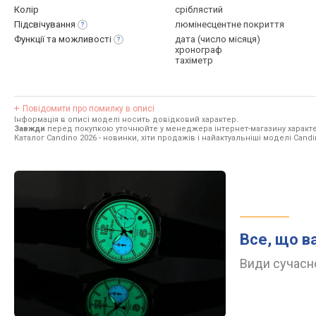
Колір
сріблястий
Підсвічування
люмінесцентне покриття
Функції та
можливості
дата (число місяця)
хронограф
тахіметр
Повідомити про помилку в описі
Інформація в описі моделі носить довідковий характер.
Завжди
перед покупкою уточнюйте у менеджера інтернет-магазину характе
Каталог Candino 2026
- новинки, хіти продажів і найактуальніші моделі Candi
Все, що в
Види сучасно