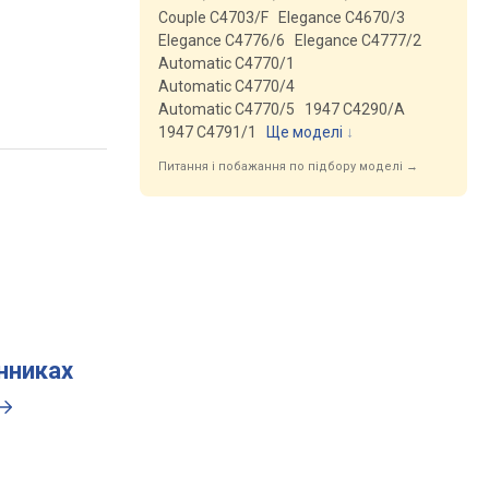
Couple C4703/F
Elegance C4670/3
Elegance C4776/6
Elegance C4777/2
Automatic C4770/1
Automatic C4770/4
Automatic C4770/5
1947 C4290/A
1947 C4791/1
Ще моделі
↓
Питання і побажання по підбору моделі →
инниках