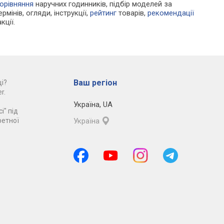
орівняння
наручних годинників, підбір моделей за
рмінів, огляди, інструкції,
рейтинг
товарів,
рекомендації
кції.
Ваш регіон
і?
r.
Україна
,
UA
і" під
ретної
Україна