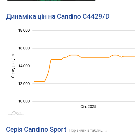
Динаміка цін на Candino C4429/D
11 000
13 000
20 000
8 000
9 000
6 000
18 000
16 000
Середня ціна
14 000
10 000
12 000
10 000
Січ. 2027
Лип.
Січ. 2025
L
Серія Candino Sport
Порівняти в таблиці
→