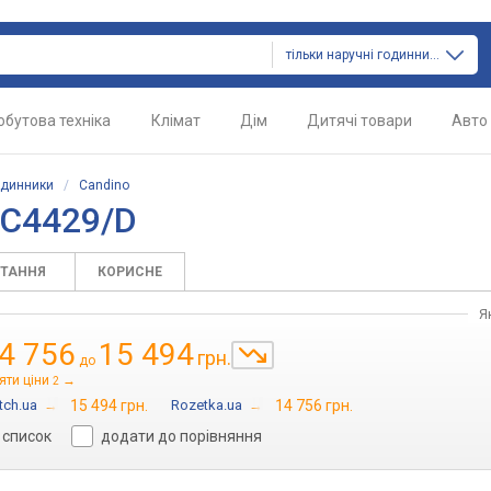
тільки наручні годинники
обутова техніка
Клімат
Дім
Дитячі товари
Авто
одинники
/
Candino
 C4429/D
ИТАННЯ
КОРИСНЕ
Я
4 756
15 494
грн.
до
яти ціни
→
2
tch.ua
→
15 494 грн.
Rozetka.ua
→
14 756 грн.
 список
додати до порівняння