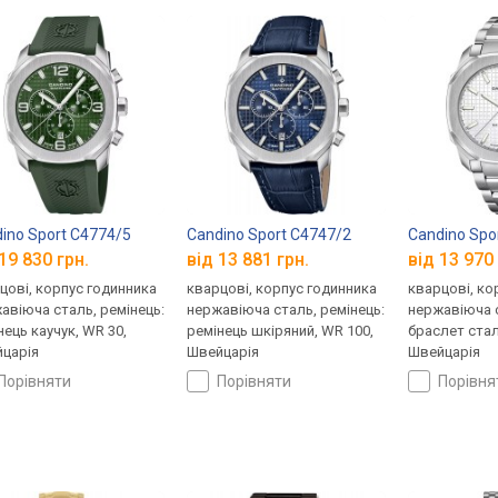
ino Sport C4774/5
Candino Sport C4747/2
Candino Spo
19 830 грн.
від 13 881 грн.
від 13 970 
цові, корпус годинника
кварцові, корпус годинника
кварцові, ко
авіюча сталь, ремінець:
нержавіюча сталь, ремінець:
нержавіюча с
нець каучук, WR 30,
ремінець шкіряний, WR 100,
браслет стал
царія
Швейцарія
Швейцарія
порівняти
порівняти
порівн