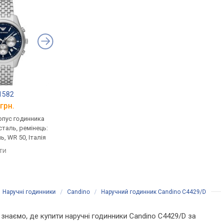
1582
Orient TD10002W
Armani AR11500
грн.
від 14 760 грн.
від 14 749 грн.
рпус годинника
кварцові, корпус годинника
кварцові, корпус го
таль, ремінець:
нержавіюча сталь, ремінець:
нержавіюча сталь, р
, WR 50, Італія
браслет сталь, WR 100,
браслет сталь, WR 50,
Японія
яти
порівняти
порівняти
/
Наручні годинники
/
Candino
/
Наручний годинник Candino C4429/D
Ми знаємо, де купити наручні годинники Candino C4429/D за