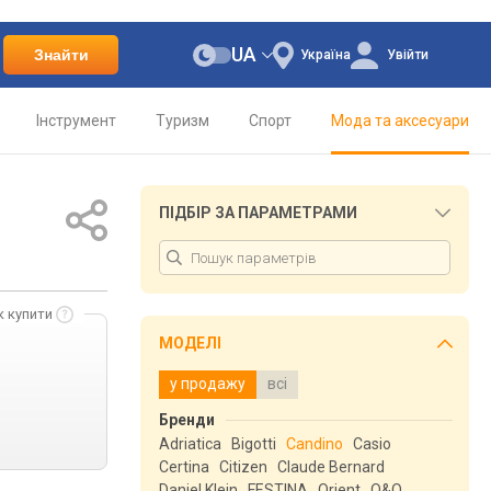
UA
Знайти
Україна
Увійти
Інструмент
Туризм
Спорт
Мода та аксесуари
ПІДБІР ЗА ПАРАМЕТРАМИ
к купити
МОДЕЛІ
у продажу
всі
Бренди
Adriatica
Bigotti
Candino
Casio
Certina
Citizen
Claude Bernard
Daniel Klein
FESTINA
Orient
Q&Q