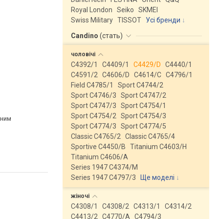
Royal London
Seiko
SKMEI
Swiss Military
TISSOT
Усі бренди
Candino
(
стать
)
чоловічі
C4392/1
C4409/1
C4429/D
C4440/1
C4591/2
C4606/D
C4614/C
C4796/1
Field C4785/1
Sport C4744/2
Sport C4746/3
Sport C4747/2
Sport C4747/3
Sport C4754/1
Sport C4754/2
Sport C4754/3
рним
Sport C4774/3
Sport C4774/5
Classic C4765/2
Classic C4765/4
Sportive C4450/B
Titanium C4603/H
Titanium C4606/A
Series 1947 C4374/M
Series 1947 C4797/3
Ще моделі
↓
жіночі
C4308/1
C4308/2
C4313/1
C4314/2
C4413/2
C4770/A
C4794/3