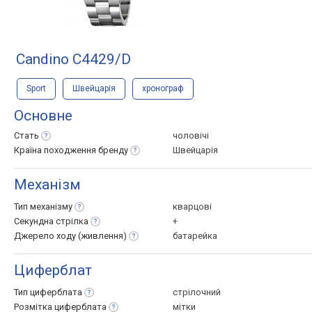
Candino C4429/D
Sport
Швейцарія
хронограф
Основне
Стать
чоловічі
Країна походження
бренду
Швейцарія
Механізм
Тип
механізму
кварцові
Секундна
стрілка
+
Джерело ходу
(живлення)
батарейка
Циферблат
Тип
циферблата
стрілочний
Розмітка
циферблата
мітки