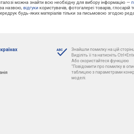
каталозі можна знайти всю необхідну для вибору інформацію —
п
 за назвою,
відгуки
користувачів, фотогалереї товарів, глосарій те
Передрук будь-яких матеріалів тільки за письмовою згодою реда
 країнах
Знайшли помилку на цій сторінц
Виділіть її та натисніть Ctrl+Ente
Або скористайтеся функцією
"Повідомити про помилку в опис
анія
таблицею з параметрами конк
моделі.