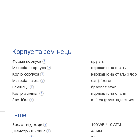
Корпус та ремінець
Форма
корпуса
кругла
Матеріал
корпуса
нержавіюча сталь
Колір
корпуса
нержавіюча сталь з чо
Матеріал
скла
сапфірове
Ремінець
браслет сталь
Колір
ремінця
нержавіюча сталь
Застібка
кліпса (розкладається)
Інше
Захист від
води
100 WR / 10 ATM
Діаметр /
ширина
45 мм