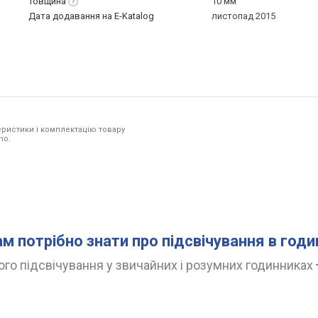
Товщина
10 мм
Дата додавання на E-Katalog
листопад 2015
ристики і комплектацію товару
no.
ам потрібно знати про підсвічування в год
го підсвічування у звичайних і розумних годинниках