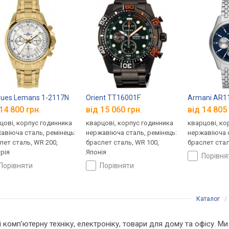
ues Lemans 1-2117N
Orient TT16001F
Armani AR1
14 800 грн.
від 15 060 грн.
від 14 805 
цові, корпус годинника
кварцові, корпус годинника
кварцові, ко
авіюча сталь, ремінець:
нержавіюча сталь, ремінець:
нержавіюча с
лет сталь, WR 200,
браслет сталь, WR 100,
браслет сталь
рія
Японія
порівн
порівняти
порівняти
Каталог
 і комп'ютерну техніку, електроніку, товари для дому та офісу. 