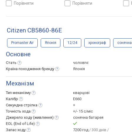
сталь, WR 100, Японія
сталь, WR 100, Японія
100,
порівняти
порівняти
Citizen CB5860-86E
Promaster Air
Японія
12/24
хронограф
сонячна
Основне
Стать
чоловічі
Країна походження
бренду
Японія
Механізм
Тип
механізму
кварцові
Калібр
E660
Секундна
стрілка
+
Точність
хода
+/- 15 с/міс
Джерело ходу
(живлення)
сонячна батарея
EOL (End of
Life)
Запас
ходу
7200 год
/ 300 днів /