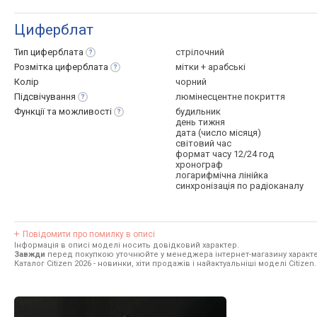
Циферблат
Тип
циферблата
стрілочний
Розмітка
циферблата
мітки + арабські
Колір
чорний
Підсвічування
люмінесцентне покриття
Функції та
можливості
будильник
день тижня
дата (число місяця)
світовий час
формат часу 12/24 год
хронограф
логарифмічна лінійка
синхронізація по радіоканалу
Повідомити про помилку в описі
Інформація в описі моделі носить довідковий характер.
Завжди
перед покупкою уточнюйте у менеджера інтернет-магазину характе
Каталог Citizen 2026
- новинки, хіти продажів і найактуальніші моделі Citizen.