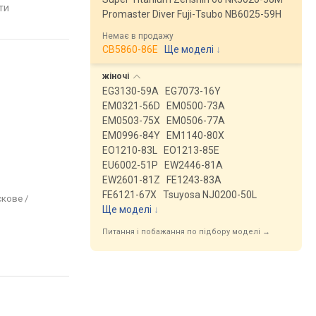
сталь, WR 100, Японія
200, Японія
яти
порівняти
порівняти
Promaster Diver Fuji-Tsubo NB6025-59H
Немає в продажу
CB5860-86E
Ще моделі
↓
жіночі
EG3130-59A
EG7073-16Y
EM0321-56D
EM0500-73A
EM0503-75X
EM0506-77A
EM0996-84Y
EM1140-80X
EO1210-83L
EO1213-85E
EU6002-51P
EW2446-81A
EW2601-81Z
FE1243-83A
FE6121-67X
Tsuyosa NJ0200-50L
скове /
Ще моделі
↓
Питання і побажання по підбору моделі →