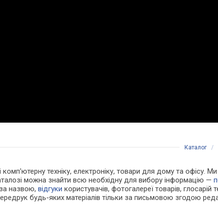
Каталог
/
 і комп'ютерну техніку, електроніку, товари для дому та офісу. М
каталозі можна знайти всю необхідну для вибору інформацію —
п
 за назвою,
відгуки
користувачів, фотогалереї товарів, глосарій те
Передрук будь-яких матеріалів тільки за письмовою згодою реда