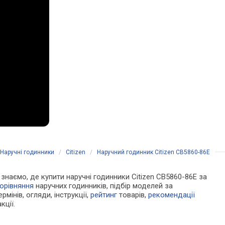
Наручні годинники
/
Citizen
/
Наручний годинник Citizen CB5860-86E
и знаємо, де купити наручні годинники Citizen CB5860-86E за
орівняння
наручних годинників, підбір моделей за
рмінів, огляди, інструкції,
рейтинг
товарів,
рекомендації
кції.