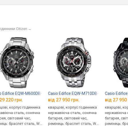
одинники Citizen
→
T8220-55L
o Edifice EQW-M600DB-1A
Casio Edifice EQW-M710DB-1A1
Casio Edifi
29 220 грн.
від 27 950 грн.
від 27 950 
цові, корпус годинника
кварцові, корпус годинника
кварцові, ко
авіюча сталь, сонячна
нержавіюча сталь, сонячна
нержавіюча 
рея, світовий час,
батарея, світовий час,
батарея, сві
нець: браслет сталь, WR
ремінець: браслет сталь, WR
ремінець: бр