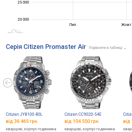
25 000
20 000
Жовт.
Трав.
Квіт.
Бер.
Вер.
Лип.
Жовт
L
Серія Citizen Promaster Air
Порівняти в таблиці
→
Citizen JY8100-80L
Citizen CC9020-54E
Citi
від 36 465 грн.
від 104 550 грн.
від 
кварцові, корпус годинника
кварцові, корпус годинника
квар