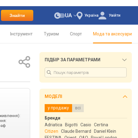
UA
Знайти
Україна
Увійти
Інструмент
Туризм
Спорт
Мода та аксесуари
ПІДБІР ЗА ПАРАМЕТРАМИ
МОДЕЛІ
у продажу
всі
(живлення):
Бренди
ння:
Adriatica
Bigotti
Casio
Certina
раф
Citizen
Claude Bernard
Daniel Klein
FESTINA
Orient
Q&Q
Royal London