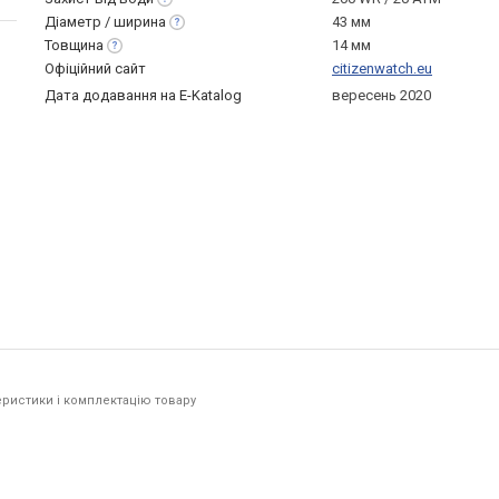
Діаметр /
ширина
43 мм
Товщина
14 мм
Офіційний сайт
citizenwatch.eu
Дата додавання на E-Katalog
вересень 2020
ристики і комплектацію товару