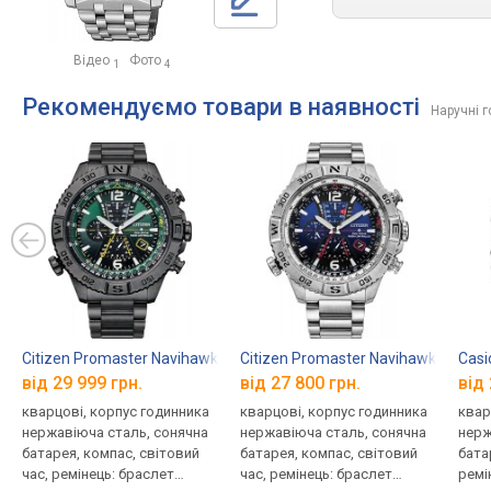
Відео
Фото
1
4
Рекомендуємо товари в наявності
Наручні г
Citizen Promaster Navihawk A-T AT8227-56X
Citizen Promaster Navihawk A-T A
Casi
від 29 999 грн.
від 27 800 грн.
від 
кварцові, корпус годинника
кварцові, корпус годинника
квар
нержавіюча сталь, сонячна
нержавіюча сталь, сонячна
нерж
батарея, компас, світовий
батарея, компас, світовий
бата
час, ремінець: браслет
час, ремінець: браслет
ремі