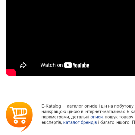
E-Katalog
— каталог описів і цін на побутову
найкращою ціною в інтернет-магазинах. В 
параметрами, детальні
описи
, пошук товару
експертів,
каталог брендів
і багато іншого. 