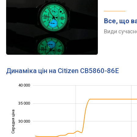
Все, що в
Види сучасно
Динаміка цін на Citizen CB5860-86E
40 000
10 000
15 000
45 000
35 000
Середня ціна
30 000
20 000