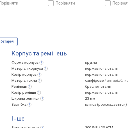
 Японія
100, Японія
100, Японія
порівняти
порівняти
порівн
 батарея
Корпус та ремінець
Форма
корпуса
кругла
Матеріал
корпуса
нержавіюча сталь
Колір
корпуса
нержавіюча сталь
Матеріал
скла
сапфірове
/ антивідбли
Ремінець
браслет сталь
Колір
ремінця
нержавіюча сталь
Ширина
ремінця
23 мм
Застібка
кліпса (розкладається)
Інше
Захист від
води
200 WR / 20 ATM