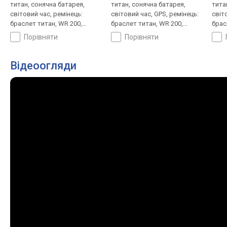
титан, сонячна батарея,
титан, сонячна батарея,
тита
світовий час, ремінець:
світовий час, GPS, ремінець:
світ
браслет титан, WR 200,
браслет титан, WR 200,
брас
Японія
Японія
Япон
порівняти
порівняти
Відеоогляди