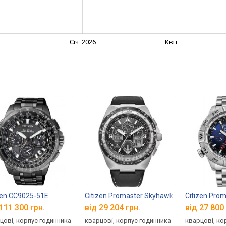
.
Січ. 2026
Квіт.
zen CC9025-51E
Citizen Promaster Skyhawk JY8149-05E
Citizen Pro
111 300 грн.
від 29 204 грн.
від 27 800 
цові, корпус годинника
кварцові, корпус годинника
кварцові, ко