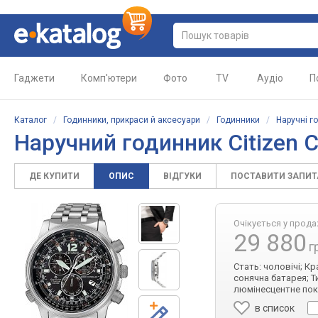
Гаджети
Комп'ютери
Фото
TV
Аудіо
П
Каталог
/
Годинники, прикраси й аксесуари
/
Годинники
/
Наручні г
Наручний годинник Citizen 
ДЕ КУПИТИ
ОПИС
ВІДГУКИ
ПОСТАВИТИ ЗАПИ
Очікується у прод
29 880
г
Стать: чоловічі; К
сонячна батарея; Т
люмінесцентне покр
в список