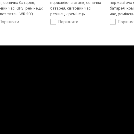
н, сонячна батарея,
нержавіюча сталь, сонячна
нержавіюча 
овий час, GPS, ремінець:
батарея, світовий час,
батарея, ком
лет титан, WR 200,
ремінець: ремінець
час, ремінец
ія
шкіряний, WR 200, Японія
сталь, WR 10
порівняти
порівняти
порівн