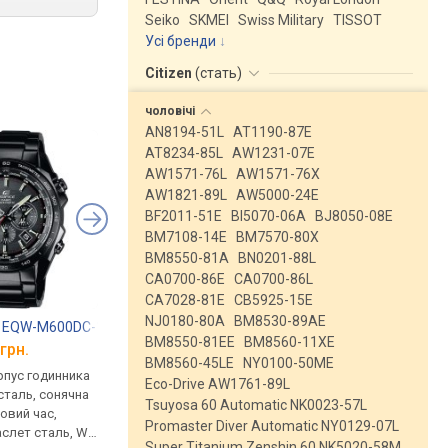
Seiko
SKMEI
Swiss Military
TISSOT
Усі бренди
Citizen
(
стать
)
чоловічі
AN8194-51L
AT1190-87E
AT8234-85L
AW1231-07E
AW1571-76L
AW1571-76X
AW1821-89L
AW5000-24E
BF2011-51E
BI5070-06A
BJ8050-08E
BM7108-14E
BM7570-80X
BM8550-81A
BN0201-88L
CA0700-86E
CA0700-86L
CA7028-81E
CB5925-15E
NJ0180-80A
BM8530-89AE
ce EQW-M600DC-1A
Casio Edifice EQB-1000XDC-1A
Citizen PCAT CB588
BM8550-81EE
BM8560-11XE
грн.
від 27 850 грн.
від 27 093 грн.
BM8560-45LE
NY0100-50ME
рпус годинника
кварцові, корпус годинника
кварцові, корпус го
Eco-Drive AW1761-89L
сталь, сонячна
нержавіюча сталь, сонячна
нержавіюча сталь, с
Tsuyosa 60 Automatic NK0023-57L
товий час,
батарея, світовий час,
батарея, світовий ча
Promaster Diver Automatic NY0129-07L
аслет сталь, WR
Bluetooth, ремінець: браслет
ремінець: браслет ст
Super Titanium Zenshin 60 NK5020-58M