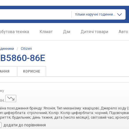
тільки наручні годинники
обутова техніка
Клімат
Дім
Дитячі товари
Авто
одинники
/
Citizen
CB5860-86E
ТАННЯ
КОРИСНЕ
ажу
рн.
раїна походження бренду: Японія; Тип механізму: кварцові; Джерело ходу 
ип циферблата: стрілочний; Колір: Колір циферблата: чорний; Підсвічува
иття; будильник; день тижня; дата (число місяця); світовий час; хроног
додати до порівняння