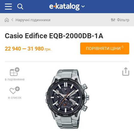
Наручні годинники
Фільтр
Шукали
раніше
Casio Edifice EQB-2000DB-1A
6
22 940 — 31 980
ПОРІВНЯТИ ЦІНИ
грн.
в порівняння
в список