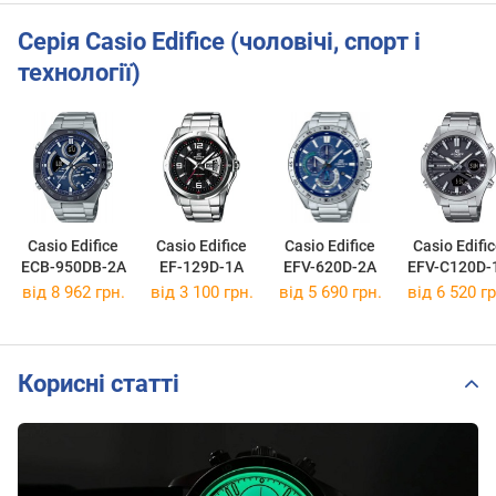
Серія Casio Edifice (чоловічі, спорт і
технології)
Casio Edifice
Casio Edifice
Casio Edifice
Casio Edifi
ECB-950DB-2A
EF-129D-1A
EFV-620D-2A
EFV-C120D-
від 8 962 грн.
від 3 100 грн.
від 5 690 грн.
від 6 520 гр
Корисні статті