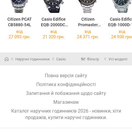
Citizen PCAT
Casio Edifice
Citizen
Casio Edifi
CB5880-54L
EQB-2000DC-
Promaster
EQB-1000D-
1A
CB5001-57E
від
від
від
від
27 093 грн.
21 320 грн.
24 371 грн.
24 930 грн
Наручні годинники
Casio
Фільтр
Усі моделі
Повна версія сайту
Політика конфіденційності
Запитання й побажання щодо сайту
Магазинам
Каталог наручних годинників 2026 - новинки, хіти
продажів,
купити наручні годинники
.