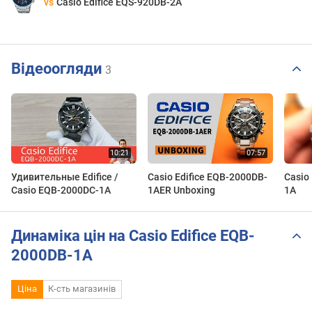
vs
Casio Edifice EQS-920DB-2A
Відеоогляди
3
Удивительные Edifice /
Casio Edifice EQB-2000DB-
Casio
Casio EQB-2000DC-1A
1AER Unboxing
1A
Динаміка цін на Casio Edifice EQB-
2000DB-1A
Ціна
К-сть магазинів