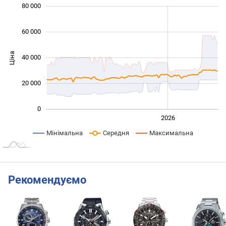
 000
 000
 000
 000
 000
 000
80 000
60 000
Ціна
40 000
10 000
20 000
0
2024
2025
2028
2026
L
Мінімальна
Середня
Максимальна
Рекомендуємо