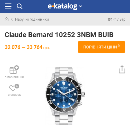
Наручні годинники
Фільтр
Шукали
раніше
Claude Bernard 10252 3NBM BUIB
6
32 076 — 33 764
ПОРІВНЯТИ ЦІНИ
грн.
в порівняння
в список