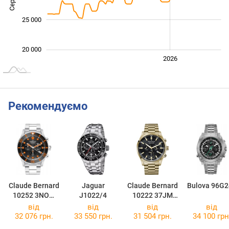
25 000
20 000
2024
2025
2028
2026
L
Рекомендуємо
Claude Bernard
Jaguar
Claude Bernard
Bulova 96G2
10252 3NOM
J1022/4
10222 37JM
NNO
NID
від
від
від
від
32 076 грн.
33 550 грн.
31 504 грн.
34 100 грн