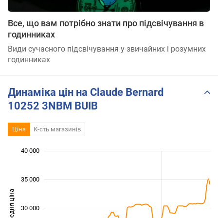
Все, що вам потрібно знати про підсвічування в
годинниках
Види сучасного підсвічування у звичайних і розумних
годинниках
Динаміка цін на Claude Bernard
10252 3NBM BUIB
Ціна
К-сть магазинів
 000
 000
 000
 000
 000
 000
 000
40 000
35 000
Середня ціна
30 000
20 000