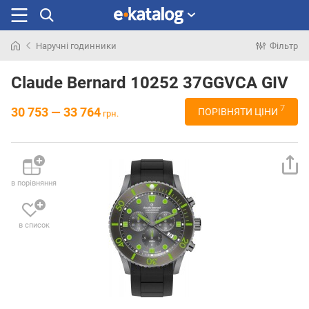
Наручні годинники
Фільтр
Шукали
раніше
Claude Bernard 10252 37GGVCA GIV
7
30 753 — 33 764
ПОРІВНЯТИ ЦІНИ
грн.
в порівняння
в список