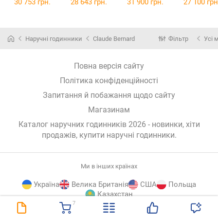
51.00
30 753 грн.
28 643 грн.
31 900 грн.
27 100 грн
Наручні годинники
Claude Bernard
Фільтр
Усі 
Повна версія сайту
Політика конфіденційності
Запитання й побажання щодо сайту
Магазинам
Каталог наручних годинників 2026 - новинки, хіти
продажів,
купити наручні годинники
.
Ми в інших країнах
Україна
Велика Британія
США
Польща
Казахстан
7
E-