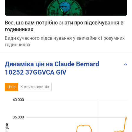
Все, що вам потрібно знати про підсвічування в
годинниках
Види сучасного підсвічування у звичайних і розумних
годинниках
Динаміка цін на Claude Bernard
10252 37GGVCA GIV
Ціна
К-сть магазинів
 000
 000
 000
 000
 000
 000
 000
40 000
35 000