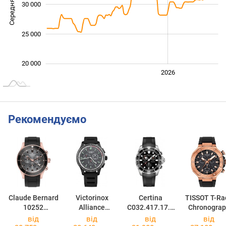
Середня ціна
30 000
20 000
25 000
20 000
2024
2025
2028
2026
L
Рекомендуємо
Claude Bernard
Victorinox
Certina
TISSOT T-Ra
10252
Alliance
C032.417.17.0
Chronograp
37RNGCA GRN
241818
51.00
T141.417.37
від
від
від
від