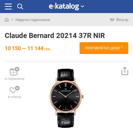
Наручні годинники
Фільтр
Шукали
раніше
Claude Bernard 20214 37R NIR
6
10 150 — 11 144
ПОРІВНЯТИ ЦІНИ
грн.
в порівняння
в список