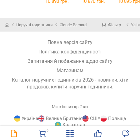
10 890 грн.
10 870 грн.
10 895 грн
Наручні годинники
Claude Bernard
Фільтр
Усі 
Повна версія сайту
Політика конфіденційності
Запитання й побажання щодо сайту
Магазинам
Каталог наручних годинників 2026 - новинки, хіти
продажів,
купити наручні годинники
.
Ми в інших країнах
Україна
Велика Британія
США
Польща
Казахстан
6
E-