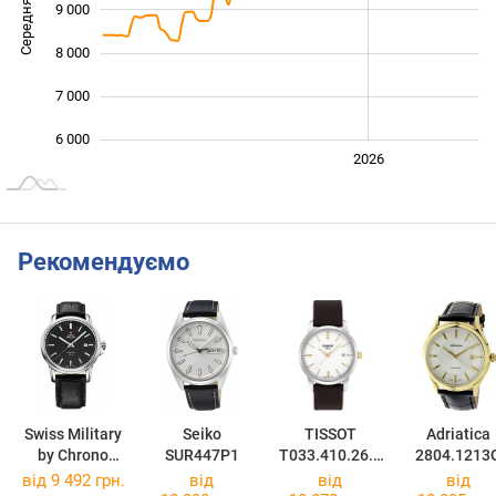
Середня ціна
9 000
10 000
8 000
7 000
6 000
2024
2025
2028
2026
L
Рекомендуємо
Swiss Military
Seiko
TISSOT
Adriatica
by Chrono
SUR447P1
T033.410.26.0
2804.1213
SM34039.06
11.01
від 9 492 грн.
від
від
від