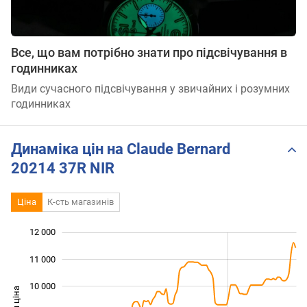
Все, що вам потрібно знати про підсвічування в
годинниках
Види сучасного підсвічування у звичайних і розумних
годинниках
Динаміка цін на Claude Bernard
20214 37R NIR
Ціна
К-сть магазинів
12 000
 000
 000
 000
11 000
10 000