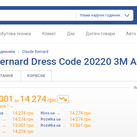
тільки наручні годинники
обутова техніка
Клімат
Дім
Дитячі товари
Авто
одинники
/
Claude Bernard
Bernard Dress Code 20220 3M 
ИТАННЯ
КОРИСНЕ
Я
 001
14 274
грн.
до
ціни
→
7
ua
→
14 274 грн.
Itbox.ua
→
14 274 грн.
a
→
14 274 грн.
Rozetka.ua
→
14 274 грн.
a
→
13 001 грн.
Rozetka.ua
→
13 561 грн.
a
→
14 274 грн.