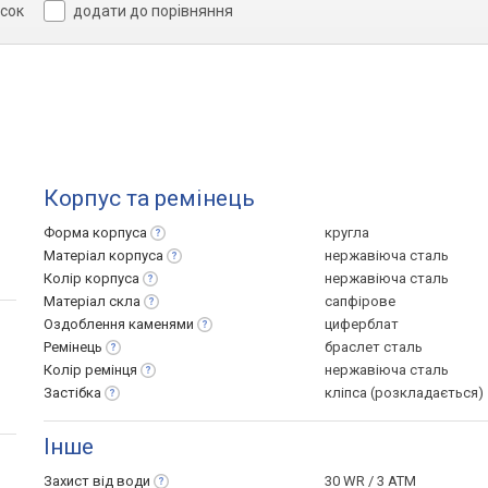
исок
додати до порівняння
Корпус та ремінець
Форма
корпуса
кругла
Матеріал
корпуса
нержавіюча сталь
Колір
корпуса
нержавіюча сталь
Матеріал
скла
сапфірове
Оздоблення
каменями
циферблат
Ремінець
браслет сталь
Колір
ремінця
нержавіюча сталь
Застібка
кліпса (розкладається)
Інше
Захист від
води
30 WR / 3 ATM