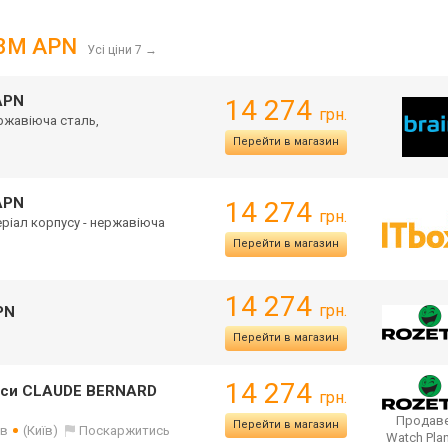
 3M APN
Усі ціни 7
→
APN
14 274
грн.
ержавіюча сталь,
Перейти в магазин
APN
14 274
грн.
теріал корпусу - нержавіюча
Перейти в магазин
14 274
грн.
PN
Перейти в магазин
14 274
Часи CLAUDE BERNARD
грн.
Продаве
Перейти в магазин
ів
(Київ)
Поскаржитись
Watch Pla