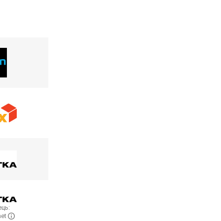
ць:
net