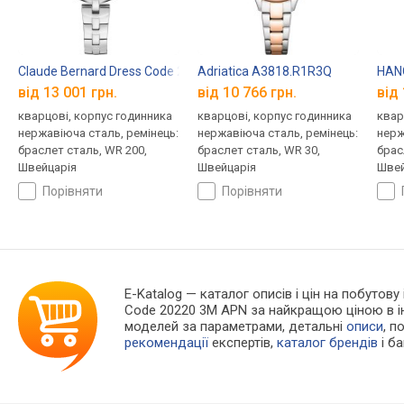
Claude Bernard Dress Code 20220 3M NAPN
Adriatica A3818.R1R3Q
HAN
від 13 001 грн.
від 10 766 грн.
від 
кварцові, корпус годинника
кварцові, корпус годинника
квар
нержавіюча сталь, ремінець:
нержавіюча сталь, ремінець:
нерж
браслет сталь, WR 200,
браслет сталь, WR 30,
брас
Швейцарія
Швейцарія
Швей
порівняти
порівняти
E-Katalog
— каталог описів і цін на побутову
Code 20220 3M APN за найкращою ціною в і
моделей за параметрами, детальні
описи
, п
рекомендації
експертів,
каталог брендів
і б