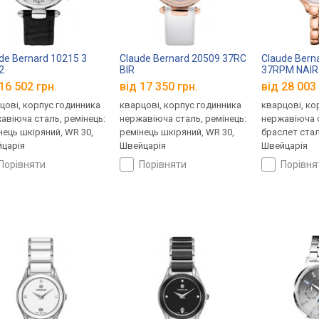
de Bernard 10215 3
Claude Bernard 20509 37RC
Claude Bern
2
BIR
37RPM NAIR
16 502 грн.
від 17 350 грн.
від 28 003 
цові, корпус годинника
кварцові, корпус годинника
кварцові, ко
авіюча сталь, ремінець:
нержавіюча сталь, ремінець:
нержавіюча с
нець шкіряний, WR 30,
ремінець шкіряний, WR 30,
браслет стал
царія
Швейцарія
Швейцарія
порівняти
порівняти
порівн