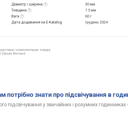
Діаметр /
ширина
30 мм
Товщина
7.5 мм
Вага
60 г
Дата додавання на E-Katalog
грудень 2024
ристики і комплектацію товару
 Claude Bernard.
ам потрібно знати про підсвічування в год
го підсвічування у звичайних і розумних годинниках