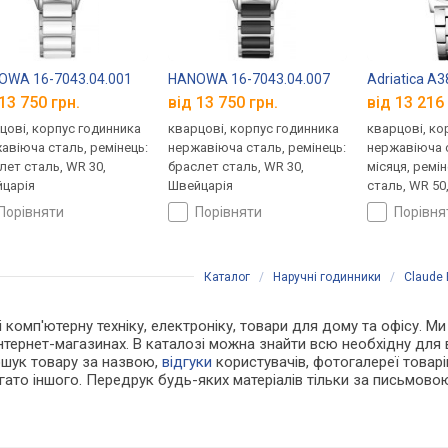
OWA 16-7043.04.001
HANOWA 16-7043.04.007
Adriatica A
13 750 грн.
від 13 750 грн.
від 13 216 
цові, корпус годинника
кварцові, корпус годинника
кварцові, ко
авіюча сталь, ремінець:
нержавіюча сталь, ремінець:
нержавіюча 
лет сталь, WR 30,
браслет сталь, WR 30,
місяця, ремі
царія
Швейцарія
сталь, WR 50
порівняти
порівняти
порівн
Каталог
/
Наручні годинники
/
Claude 
 і комп'ютерну техніку, електроніку, товари для дому та офісу. М
нтернет-магазинах. В каталозі можна знайти всю необхідну для
ошук товару за назвою,
відгуки
користувачів, фотогалереї товарів,
агато іншого. Передрук будь-яких матеріалів тільки за письмово