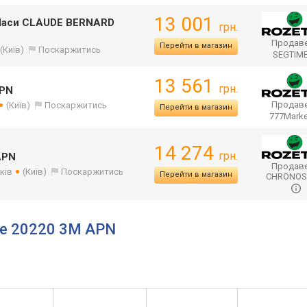
13 001
 Часи CLAUDE BERNARD
грн.
Продаве
Перейти в магазин
(Київ)
Поскаржитись
SEGTIM
13 561
грн.
APN
Продаве
(Київ)
Поскаржитись
Перейти в магазин
777Mark
14 274
грн.
APN
Продаве
ків
(Київ)
Поскаржитись
Перейти в магазин
CHRONO
ode 20220 3M APN