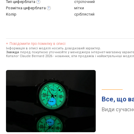
Тип
циферблата
стрілочний
Розмітка
циферблата
мітки
Колір
сріблястий
Повідомити про помилку в описі
Інформація в описі моделі носить довідковий характер.
Завжди
перед покупкою уточнюйте у менеджера інтернет-магазину характе
Каталог Claude Bernard 2026
- новинки, хіти продажів і найактуальніші моделі
Все, що в
Види сучасно