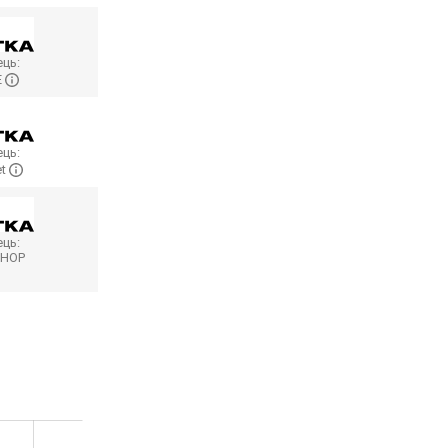
ць:
E
ць:
et
ць:
SHOP