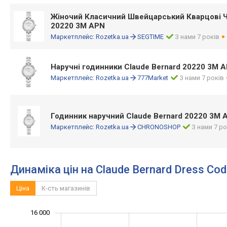
Жіночий Класичний Швейцарський Кварцові
20220 3M APN
Маркетплейс:
Rozetka.ua
SEGTIME
З нами 7 років
Наручні годинники Claude Bernard 20220 3M 
Маркетплейс:
Rozetka.ua
777Market
З нами 7 років
Годинник наручний Claude Bernard 20220 3M 
Маркетплейс:
Rozetka.ua
CHRONOSHOP
З нами 7 ро
Динаміка цін на Claude Bernard Dress C
Ціна
К-сть магазинів
16 000
11 000
13 000
18 000
6 000
7 000
9 000
4 000