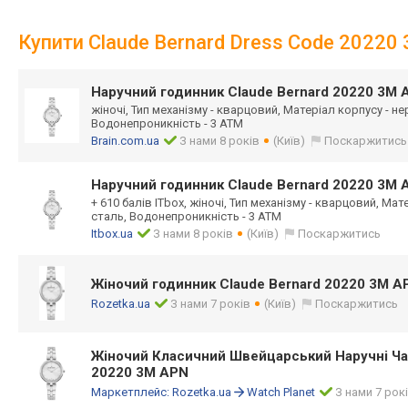
Купити Claude Bernard Dress Code 20220
Наручний годинник Claude Bernard 20220 3M 
жіночі, Тип механізму - кварцовий, Матеріал корпусу - н
Водонепроникність - 3 АТМ
Brain.com.ua
З нами 8 років
(Київ)
Поскаржитись
Наручний годинник Claude Bernard 20220 3M 
+ 610 балів ITbox, жіночі, Тип механізму - кварцовий, Ма
сталь, Водонепроникність - 3 АТМ
Itbox.ua
З нами 8 років
(Київ)
Поскаржитись
Жіночий годинник Claude Bernard 20220 3M A
Rozetka.ua
З нами 7 років
(Київ)
Поскаржитись
Жіночий Класичний Швейцарський Наручні 
20220 3M APN
Маркетплейс:
Rozetka.ua
Watch Planet
З нами 7 рок