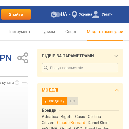
UA
Знайти
Україна
Увійти
Інструмент
Туризм
Спорт
Мода та аксесуари
APN
ПІДБІР ЗА ПАРАМЕТРАМИ
к купити
МОДЕЛІ
у продажу
всі
Бренди
Adriatica
Bigotti
Casio
Certina
Citizen
Claude Bernard
Daniel Klein
FESTINA
Orient
Q&Q
Royal London