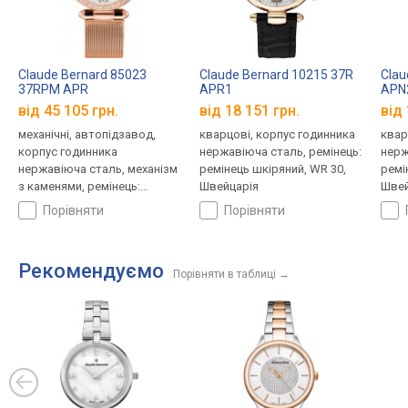
Claude Bernard 85023
Claude Bernard 10215 37R
Clau
37RPM APR
APR1
APN
від 45 105 грн.
від 18 151 грн.
від 
механічні, автопідзавод,
кварцові, корпус годинника
квар
корпус годинника
нержавіюча сталь, ремінець:
нерж
нержавіюча сталь, механізм
ремінець шкіряний, WR 30,
ремі
з каменями, ремінець:
Швейцарія
Швей
міланський браслет, WR 50,
порівняти
порівняти
Швейцарія
Рекомендуємо
Порівняти в таблиці
→