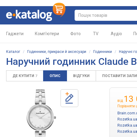
Гаджети
Комп'ютери
Фото
TV
Аудіо
П
Каталог
/
Годинники, прикраси й аксесуари
/
Годинники
/
Наручні г
Наручний годинник
Claude 
ДЕ КУПИТИ
ОПИС
ВІДГУКИ
ПОСТАВИТИ ЗАП
7
13
від
Порівняти 
Brain.com.
Rozetka.u
Rozetka.u
Rozetka.u