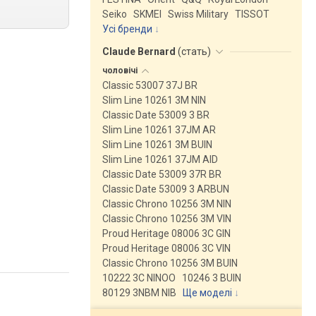
Seiko
SKMEI
Swiss Military
TISSOT
Усі бренди
Claude Bernard
(
стать
)
чоловічі
Classic 53007 37J BR
Slim Line 10261 3M NIN
Classic Date 53009 3 BR
Slim Line 10261 37JM AR
Slim Line 10261 3M BUIN
Slim Line 10261 37JM AID
Classic Date 53009 37R BR
Classic Date 53009 3 ARBUN
Classic Chrono 10256 3M NIN
Classic Chrono 10256 3M VIN
Proud Heritage 08006 3C GIN
Proud Heritage 08006 3C VIN
Classic Chrono 10256 3M BUIN
10222 3C NINOO
10246 3 BUIN
80129 3NBM NIB
Ще моделі
↓