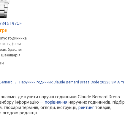
3834.5197QF
Adriatica 3736.514FQ
Adriatica A3788.11
грн.
від 11 885 грн.
від 10 702 грн.
рпус годинника
кварцові, корпус годинника
кварцові, корпус го
сталь, фази
нержавіюча сталь, ремінець:
нержавіюча сталь, р
нець: браслет
браслет сталь, WR 30,
браслет сталь, WR 50
, Швейцарія
Швейцарія
Швейцарія
яти
порівняти
порівняти
Bernard
/
Наручний годинник Claude Bernard Dress Code 20220 3M APN
и знаємо, де купити наручні годинники Claude Bernard Dress
 вибору інформацію —
порівняння
наручних годинників, підбір
 глосарій термінів, огляди, інструкції,
рейтинг
товарів,
ю згодою редакції.