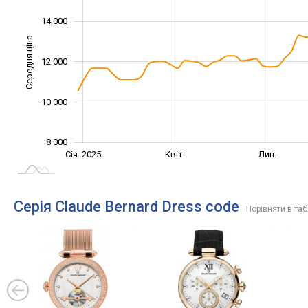
14 000
Середня ціна
12 000
10 000
10 000
8 000
Жовт.
Жовт.
Січ. 2025
Квіт.
Лип.
L
Серія Claude Bernard Dress code
Порівняти в таб