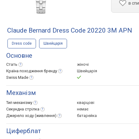
в сп
Claude Bernard Dress Code 20220 3M APN
Dress code
Швейцарія
Основне
Стать
жіночі
Країна походження
бренду
Швейцарія
Swiss
Made
Механізм
Тип
механізму
кварцові
Секундна
стрілка
немає
Джерело ходу
(живлення)
батарейка
Циферблат