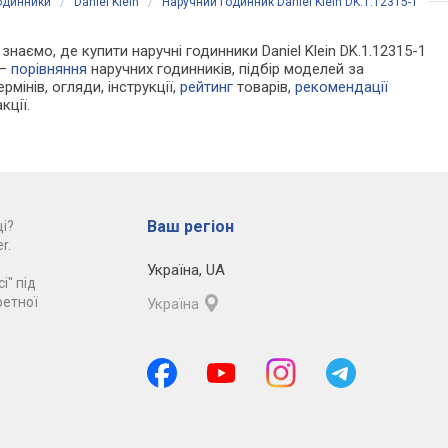
годинники
/
Daniel Klein
/
Наручний годинник Daniel Klein DK.1.12315-1
 знаємо, де купити наручні годинники Daniel Klein DK.1.12315-1
 —
порівняння
наручних годинників, підбір моделей за
рмінів, огляди, інструкції,
рейтинг
товарів,
рекомендації
кції.
Ваш регіон
і?
r.
Україна
,
UA
і" під
ретної
Україна