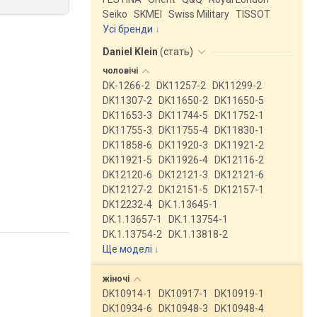
Seiko
SKMEI
Swiss Military
TISSOT
Усі бренди
Daniel Klein
(
стать
)
чоловічі
DK-1266-2
DK11257-2
DK11299-2
DK11307-2
DK11650-2
DK11650-5
DK11653-3
DK11744-5
DK11752-1
DK11755-3
DK11755-4
DK11830-1
DK11858-6
DK11920-3
DK11921-2
DK11921-5
DK11926-4
DK12116-2
DK12120-6
DK12121-3
DK12121-6
DK12127-2
DK12151-5
DK12157-1
DK12232-4
DK.1.13645-1
DK.1.13657-1
DK.1.13754-1
DK.1.13754-2
DK.1.13818-2
Ще моделі
↓
жіночі
DK10914-1
DK10917-1
DK10919-1
DK10934-6
DK10948-3
DK10948-4