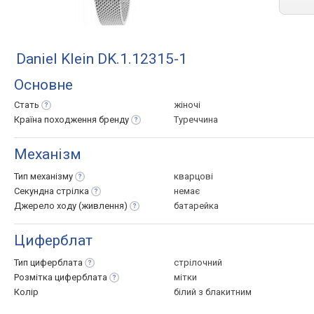
Daniel Klein DK.1.12315-1
Основне
Стать
жіночі
Країна походження
бренду
Туреччина
Механізм
Тип
механізму
кварцові
Секундна
стрілка
немає
Джерело ходу
(живлення)
батарейка
Циферблат
Тип
циферблата
стрілочний
Розмітка
циферблата
мітки
Колір
білий з блакитним