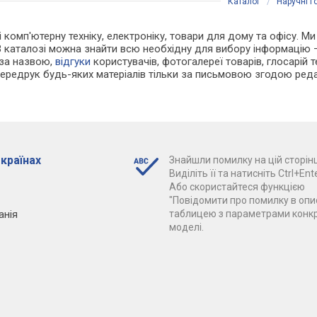
Каталог
/
Наручні 
і комп'ютерну техніку, електроніку, товари для дому та офісу. Ми
В каталозі можна знайти всю необхідну для вибору інформацію
 за назвою,
відгуки
користувачів, фотогалереї товарів, глосарій те
Передрук будь-яких матеріалів тільки за письмовою згодою реда
 країнах
Знайшли помилку на цій сторінц
Виділіть її та натисніть Ctrl+Ente
Або скористайтеся функцією
"Повідомити про помилку в опис
анія
таблицею з параметрами конк
моделі.