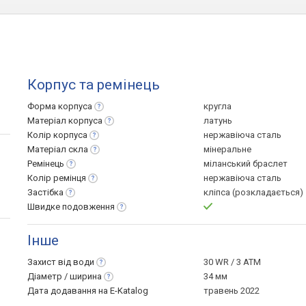
Корпус та ремінець
Форма
корпуса
кругла
Матеріал
корпуса
латунь
Колір
корпуса
нержавіюча сталь
Матеріал
скла
мінеральне
Ремінець
міланський браслет
Колір
ремінця
нержавіюча сталь
Застібка
кліпса (розкладається)
Швидке
подовження
Інше
Захист від
води
30 WR / 3 ATM
Діаметр /
ширина
34 мм
Дата додавання на E-Katalog
травень 2022