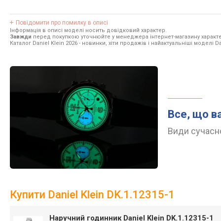
Повідомити про помилку в описі
Інформація в описі моделі носить довідковий характер.
Завжди
перед покупкою уточнюйте у менеджера інтернет-магазину характе
Каталог Daniel Klein 2026
- новинки, хіти продажів і найактуальніші моделі Dan
Все, що в
Види сучасно
Купити Daniel Klein DK.1.12315-1
Наручний годинник Daniel Klein DK.1.12315-1