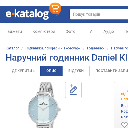
Гаджети
Комп'ютери
Фото
TV
Аудіо
П
Каталог
/
Годинники, прикраси й аксесуари
/
Годинники
/
Наручні г
Наручний годинник Daniel Kl
ДЕ КУПИТИ
ОПИС
ВІДГУКИ
ПОСТАВИТИ ЗАП
5
від
Порі
Bra
Roz
Roz