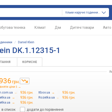
тільки наручні годинники
обутова техніка
Клімат
Дім
Дитячі товари
Авто
одинники
/
Daniel Klein
ein DK.1.12315-1
ИТАННЯ
КОРИСНЕ
Я
936
грн.
вняти ціни
→
5
in.com.ua
→
936 грн.
Itbox.ua
→
936 грн.
etka.ua
→
936 грн.
Rozetka.ua
→
936 грн.
etka.ua
→
936 грн.
в список
додати до порівняння