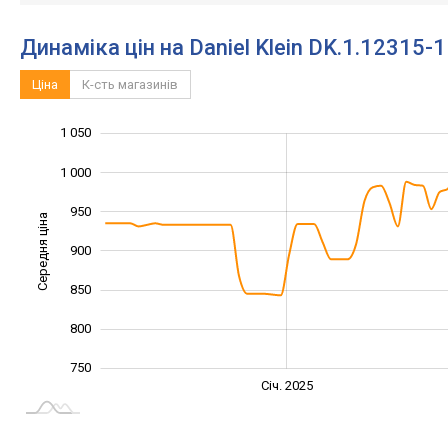
Динаміка цін на Daniel Klein DK.1.12315-1
Ціна
К-сть магазинів
1 050
1 100
650
700
1 000
950
Середня ціна
900
1 000
850
800
750
Січ. 2027
Лип.
Січ. 2025
L