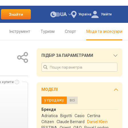
UA
Знайти
Україна
Увійти
Інструмент
Туризм
Спорт
Мода та аксесуари
ПІДБІР ЗА ПАРАМЕТРАМИ
к купити
МОДЕЛІ
у продажу
всі
Бренди
Adriatica
Bigotti
Casio
Certina
Citizen
Claude Bernard
Daniel Klein
FESTINA
Orient
Q&Q
Royal London