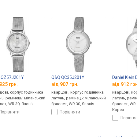
 QZ57J201Y
Q&Q QC35J201Y
Daniel Klein
925 грн.
від 907 грн.
від 912 грн
цові, корпус годинника
кварцові, корпус годинника
кварцові, ко
нь, ремінець: міланський
латунь, ремінець: міланський
латунь, ремі
лет, WR 30, Японія
браслет, WR 30, Японія
браслет, WR 
Корея
порівняти
порівняти
порівн