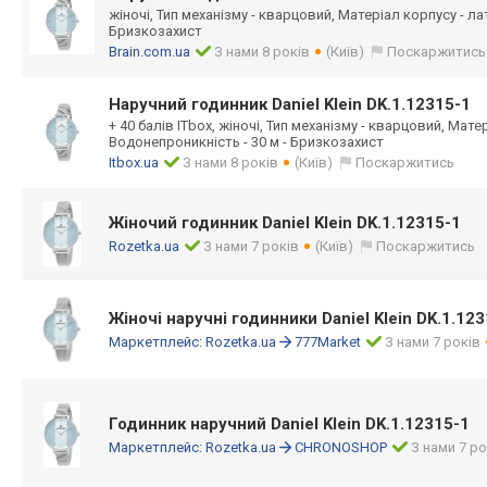
жіночі, Тип механізму - кварцовий, Матеріал корпусу - ла
Бризкозахист
Brain.com.ua
З нами 8 років
(Київ)
Поскаржитись
Наручний годинник Daniel Klein DK.1.12315-1
+ 40 балів ITbox, жіночі, Тип механізму - кварцовий, Мате
Водонепроникність - 30 м - Бризкозахист
Itbox.ua
З нами 8 років
(Київ)
Поскаржитись
Жіночий годинник Daniel Klein DK.1.12315-1
Rozetka.ua
З нами 7 років
(Київ)
Поскаржитись
Жіночі наручні годинники Daniel Klein DK.1.12
Маркетплейс:
Rozetka.ua
777Market
З нами 7 років
Годинник наручний Daniel Klein DK.1.12315-1
Маркетплейс:
Rozetka.ua
CHRONOSHOP
З нами 7 ро