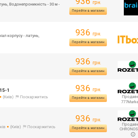
936
грн.
тунь, Водонепроникність - 30 м -
Перейти в магазин
936
грн.
ріал корпусу - латунь,
Перейти в магазин
936
грн.
Перейти в магазин
936
грн.
315-1
Продаве
(Київ)
Поскаржитись
Перейти в магазин
777Mark
936
грн.
Продаве
ків
(Київ)
Поскаржитись
Перейти в магазин
CHRONO