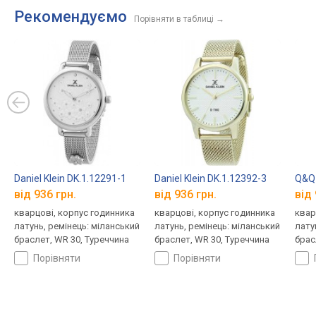
Рекомендуємо
Порівняти в таблиці
→
Daniel Klein DK.1.12291-1
Daniel Klein DK.1.12392-3
Q&Q
від 936 грн.
від 936 грн.
від 
кварцові, корпус годинника
кварцові, корпус годинника
квар
латунь, ремінець: міланський
латунь, ремінець: міланський
лату
браслет, WR 30, Туреччина
браслет, WR 30, Туреччина
брас
порівняти
порівняти