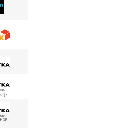
ць:
et
ць:
SHOP