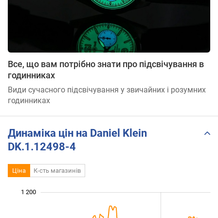
Все, що вам потрібно знати про підсвічування в
годинниках
Види сучасного підсвічування у звичайних і розумних
годинниках
Динаміка цін на Daniel Klein
DK.1.12498-4
Ціна
К-сть магазинів
 300
750
850
950
700
600
1 200