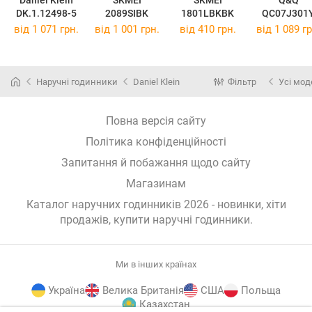
DK.1.12498-5
2089SIBK
1801LBKBK
QC07J301
від 1 071 грн.
від 1 001 грн.
від 410 грн.
від 1 089 гр
Наручні годинники
Daniel Klein
Фільтр
Усі мод
Повна версія сайту
Політика конфіденційності
Запитання й побажання щодо сайту
Магазинам
Каталог наручних годинників 2026 - новинки, хіти
продажів,
купити наручні годинники
.
Ми в інших країнах
Україна
Велика Британія
США
Польща
Казахстан