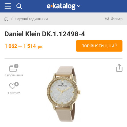
Наручні годинники
Фільтр
Шукали
раніше
Daniel Klein DK.1.12498-4
5
1 062 — 1 514
ПОРІВНЯТИ ЦІНИ
грн.
в порівняння
в список