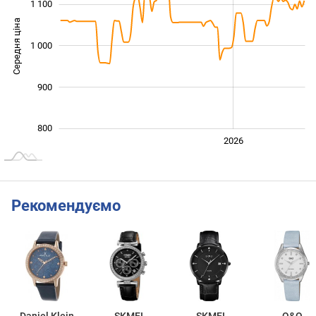
1 100
Середня ціна
1 000
1 000
900
800
2024
2025
2028
2026
L
Рекомендуємо
Daniel Klein
SKMEI
SKMEI
Q&Q