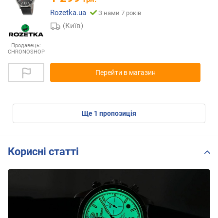
Rozetka.ua
З нами 7 років
(Київ)
Продавець:
CHRONOSHOP
Перейти в магазин
ще
1
пропозиція
Корисні статті