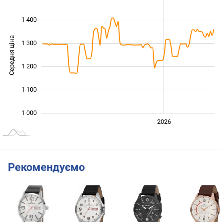
1 400
Середня ціна
1 300
1 050
1 200
1 100
1 000
2024
2025
2028
2026
L
Рекомендуємо