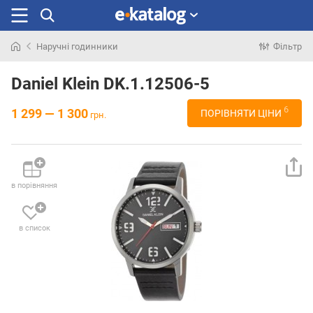
Наручні годинники
Фільтр
Шукали
раніше
Daniel Klein DK.1.12506-5
6
1 299 — 1 300
ПОРІВНЯТИ ЦІНИ
грн.
в порівняння
в список