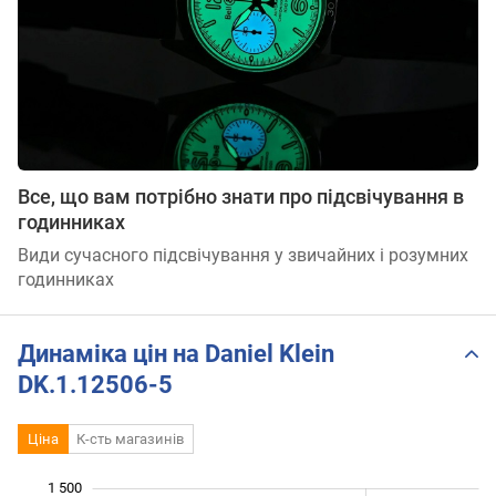
Все, що вам потрібно знати про підсвічування в
годинниках
Види сучасного підсвічування у звичайних і розумних
годинниках
Динаміка цін на Daniel Klein
DK.1.12506-5
Ціна
К-сть магазинів
 050
 150
 600
950
900
800
1 500