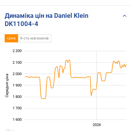
Динаміка цін на Daniel Klein
DK11004-4
Ціна
К-сть магазинів
2 200
 400
 500
 300
2 100
2 000
Середня ціна
1 900
1 600
1 800
1 700
1 600
2024
2025
2028
2026
L