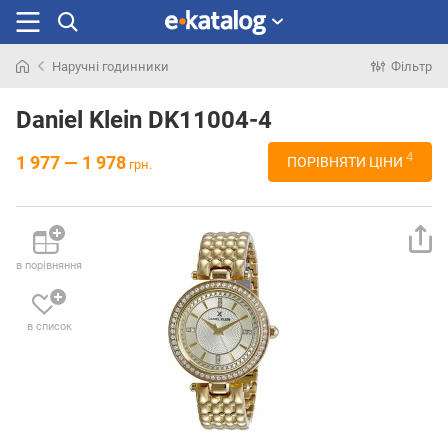
Наручні годинники
Фільтр
Шукали
раніше
Daniel Klein DK11004-4
4
1 977 — 1 978
ПОРІВНЯТИ ЦІНИ
грн.
в порівняння
в список