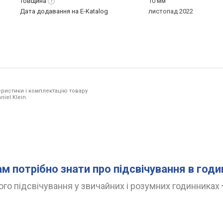
Товщина
10 мм
Дата додавання на E-Katalog
листопад 2022
ристики і комплектацію товару
iel Klein.
ам потрібно знати про підсвічування в год
го підсвічування у звичайних і розумних годинниках