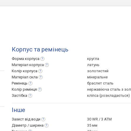
Корпус та ремінець
Форма
корпуса
кругла
Матеріал
корпуса
латунь
Колір
корпуса
золотистий
Матеріал
скла
мінеральне
Ремінець
браслет сталь
Колір
ремінця
нержавіюча сталь з зо
Застібка
кліпса (розкладається)
Інше
Захист від
води
30 WR / 3 ATM
Діаметр /
ширина
35 мм