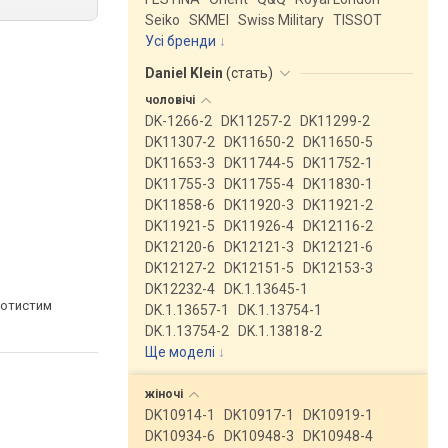
Seiko
SKMEI
Swiss Military
TISSOT
Усі бренди
Daniel Klein
(
стать
)
чоловічі
DK-1266-2
DK11257-2
DK11299-2
DK11307-2
DK11650-2
DK11650-5
DK11653-3
DK11744-5
DK11752-1
DK11755-3
DK11755-4
DK11830-1
DK11858-6
DK11920-3
DK11921-2
DK11921-5
DK11926-4
DK12116-2
DK12120-6
DK12121-3
DK12121-6
DK12127-2
DK12151-5
DK12153-3
DK12232-4
DK.1.13645-1
лотистим
DK.1.13657-1
DK.1.13754-1
DK.1.13754-2
DK.1.13818-2
Ще моделі
↓
жіночі
DK10914-1
DK10917-1
DK10919-1
DK10934-6
DK10948-3
DK10948-4