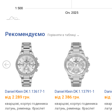
1 500
Січ. 2027
Лип.
Січ. 2025
L
Рекомендуємо
Порівняти в таблиці
→
Daniel Klein DK.1.13617-1
Daniel Klein DK.1.13791-1
Dani
від 2 289 грн.
від 2 386 грн.
від 
кварцові, корпус годинника
кварцові, корпус годинника
квар
латунь, ремінець: браслет
латунь, ремінець: браслет
лату