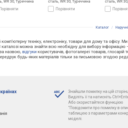
ь, WR 30, Туреччина
сталь, WR 30, Туреччина
сталь, WR 30
порівняти
порівняти
порівн
Каталог
/
Наручн
і комп'ютерну техніку, електроніку, товари для дому та офісу. Ми
В каталозі можна знайти всю необхідну для вибору інформацію
 за назвою,
відгуки
користувачів, фотогалереї товарів, глосарій те
Передрук будь-яких матеріалів тільки за письмовою згодою реда
 країнах
Знайшли помилку на цій сторінц
Виділіть її та натисніть Ctrl+Ente
Або скористайтеся функцією
"Повідомити про помилку в опис
анія
таблицею з параметрами конк
моделі.