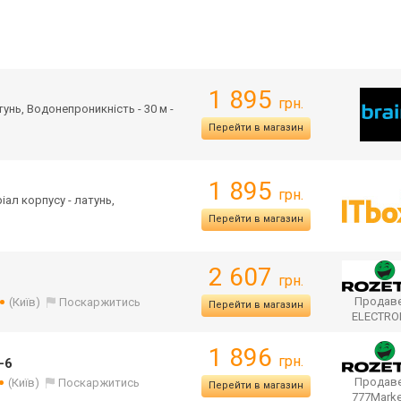
1 895
грн.
тунь, Водонепроникність - 30 м -
Перейти в магазин
1 895
грн.
ріал корпусу - латунь,
Перейти в магазин
2 607
грн.
Продаве
(Київ)
Поскаржитись
Перейти в магазин
ELECTR
1 896
грн.
-6
Продаве
(Київ)
Поскаржитись
Перейти в магазин
777Mark