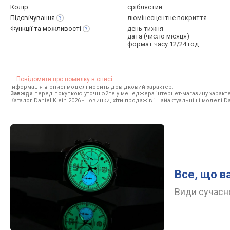
Колір
сріблястий
Підсвічування
люмінесцентне покриття
Функції та
можливості
день тижня
дата (число місяця)
формат часу 12/24 год
Повідомити про помилку в описі
Інформація в описі моделі носить довідковий характер.
Завжди
перед покупкою уточнюйте у менеджера інтернет-магазину характе
Каталог Daniel Klein 2026
- новинки, хіти продажів і найактуальніші моделі Dan
Все, що в
Види сучасно