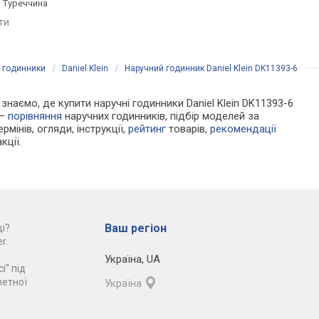
, Туреччина
сталь, WR 50, Японія
сталь, WR 30, Туречч
яти
порівняти
порівняти
і годинники
/
Daniel Klein
/
Наручний годинник Daniel Klein DK11393-6
 знаємо, де купити наручні годинники Daniel Klein DK11393-6
 —
порівняння
наручних годинників, підбір моделей за
рмінів, огляди, інструкції,
рейтинг
товарів,
рекомендації
кції.
Ваш регіон
і?
r.
Україна
,
UA
і" під
ретної
Україна