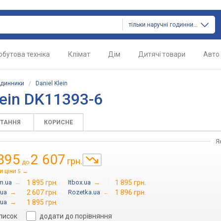
тільки наручні годинники
обутова техніка
Клімат
Дім
Дитячі товари
Авто
одинники
/
Daniel Klein
lein DK11393-6
ИТАННЯ
КОРИСНЕ
Я
895
2 607
грн.
до
и ціни
→
5
m.ua
→
1 895 грн.
Itbox.ua
→
1 895 грн.
.ua
→
2 607 грн.
Rozetka.ua
→
1 896 грн.
.ua
→
1 895 грн.
список
додати до порівняння