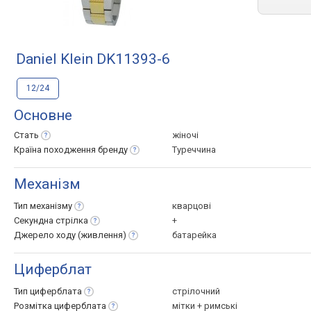
Daniel Klein DK11393-6
12/24
Основне
Стать
жіночі
Країна походження
бренду
Туреччина
Механізм
Тип
механізму
кварцові
Секундна
стрілка
+
Джерело ходу
(живлення)
батарейка
Циферблат
Тип
циферблата
стрілочний
Розмітка
циферблата
мітки + римські