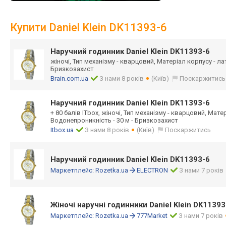
Купити Daniel Klein DK11393-6
Наручний годинник Daniel Klein DK11393-6
жіночі, Тип механізму - кварцовий, Матеріал корпусу - ла
Бризкозахист
Brain.com.ua
З нами 8 років
(Київ)
Поскаржитись
Наручний годинник Daniel Klein DK11393-6
+ 80 балів ITbox, жіночі, Тип механізму - кварцовий, Мате
Водонепроникність - 30 м - Бризкозахист
Itbox.ua
З нами 8 років
(Київ)
Поскаржитись
Наручний годинник Daniel Klein DK11393-6
Маркетплейс:
Rozetka.ua
ELECTRON
З нами 7 років
Жіночі наручні годинники Daniel Klein DK11393
Маркетплейс:
Rozetka.ua
777Market
З нами 7 років