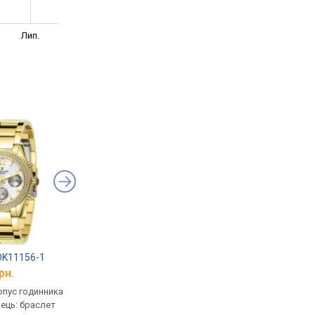
Лип.
 DK11156-1
Q&Q CE01J201Y
Daniel Klein DK1103
рн.
від 2 056 грн.
від 2 276 грн.
рпус годинника
кварцові, корпус годинника
кварцові, корпус го
нець: браслет
латунь, ремінець: браслет
латунь, ремінець: бр