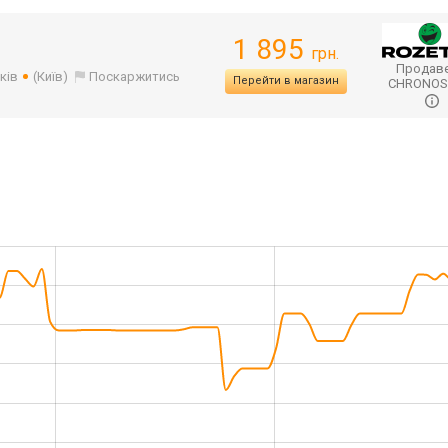
1 895
грн.
Продаве
ків
(Київ)
Поскаржитись
Перейти в магазин
CHRONO