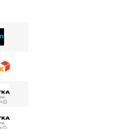
ць:
ON
ць:
et