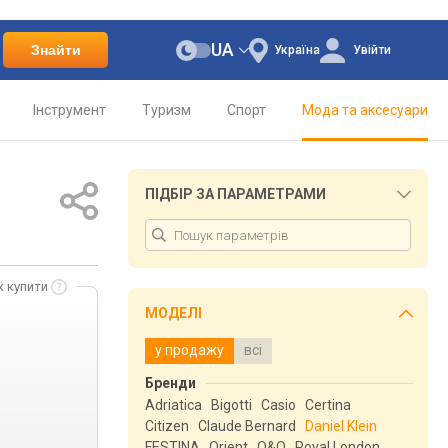
UA
Знайти
Україна
Увійти
Інструмент
Туризм
Спорт
Мода та аксесуари
ПІДБІР ЗА ПАРАМЕТРАМИ
к купити
МОДЕЛІ
у продажу
всі
Бренди
Adriatica
Bigotti
Casio
Certina
Citizen
Claude Bernard
Daniel Klein
FESTINA
Orient
Q&Q
Royal London