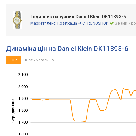
Годинник наручний Daniel Klein DK11393-6
Маркетплейс:
Rozetka.ua
CHRONOSHOP
З нами 7 ро
Динаміка цін на Daniel Klein DK11393-6
Ціна
К-сть магазинів
2 100
1 300
1 400
2 200
2 000
1 900
Середня ціна
1 800
1 500
1 700
1 600