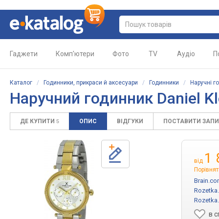
Гаджети
Комп'ютери
Фото
TV
Аудіо
П
Каталог
/
Годинники, прикраси й аксесуари
/
Годинники
/
Наручні г
Наручний годинник Daniel K
ДЕ КУПИТИ
ОПИС
ВІДГУКИ
ПОСТАВИТИ ЗАП
5
1 
від
Порівнят
Brain.co
Rozetka
Rozetka
в 