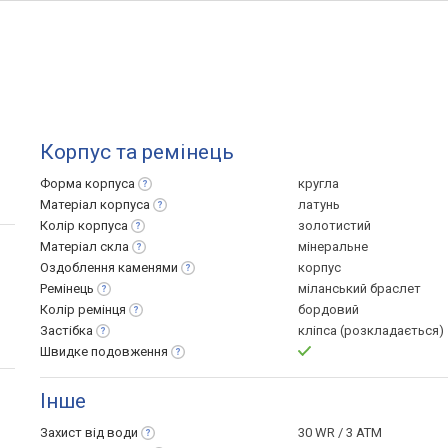
Корпус та ремінець
Форма
корпуса
кругла
Матеріал
корпуса
латунь
Колір
корпуса
золотистий
Матеріал
скла
мінеральне
Оздоблення
каменями
корпус
Ремінець
міланський браслет
Колір
ремінця
бордовий
Застібка
кліпса (розкладається)
Швидке
подовження
Інше
Захист від
води
30 WR / 3 ATM