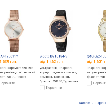
 A419J011Y
Bigotti BGT0184-5
Q&Q QZ51J
1 539 грн.
від 1 462 грн.
від 1 601 г
цові, корпус годинника
ультратонкі, кварцові,
кварцові, ко
нь, ремінець: міланський
корпус годинника латунь,
латунь, ремі
лет, WR 30, Японія
ремінець: міланський
браслет, WR 
браслет, WR 30, Туреччина
порівняти
порівн
порівняти
Каталог
/
Наручн