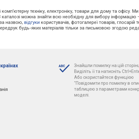
і комп'ютерну техніку, електроніку, товари для дому та офісу. Ми
В каталозі можна знайти всю необхідну для вибору інформацію
 за назвою,
відгуки
користувачів, фотогалереї товарів, глосарій те
Передрук будь-яких матеріалів тільки за письмовою згодою реда
 країнах
Знайшли помилку на цій сторінц
Виділіть її та натисніть Ctrl+Ente
Або скористайтеся функцією
"Повідомити про помилку в опис
анія
таблицею з параметрами конк
моделі.