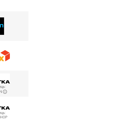
ць:
ON
ць:
SHOP