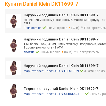
Купити Daniel Klein DK11699-7
Наручний годинник Daniel Klein DK11699-7
жіночі, Тип механізму - кварцовий, Матеріал корпусу - л
АТМ
Brain.com.ua
З нами 8 років
(Київ)
Поскаржитись
Наручний годинник Daniel Klein DK11699-7
+ 61 балів ITbox, жіночі, Тип механізму - кварцовий, Мате
Водонепроникність - 3 АТМ
Itbox.ua
З нами 8 років
(Київ)
Поскаржитись
Наручний годинник Daniel Klein DK11699-7
Маркетплейс:
Rozetka.ua
ELECTRON
З нами 7 років
Годинник наручний Daniel Klein DK11699-7
Маркетплейс:
Rozetka.ua
CHRONOSHOP
З нами 7 ро