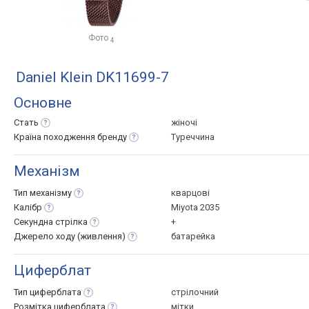
Фото
4
Daniel Klein DK11699-7
Основне
Стать
жіночі
Країна походження
бренду
Туреччина
Механізм
Тип
механізму
кварцові
Калібр
Miyota 2035
Секундна
стрілка
+
Джерело ходу
(живлення)
батарейка
Циферблат
Тип
циферблата
стрілочний
Розмітка
циферблата
мітки