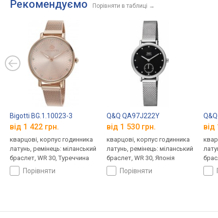
Рекомендуємо
Порівняти в таблиці
→
Bigotti BG.1.10023-3
Q&Q QA97J222Y
Q&Q
від 1 422 грн.
від 1 530 грн.
від 
кварцові, корпус годинника
кварцові, корпус годинника
квар
латунь, ремінець: міланський
латунь, ремінець: міланський
лату
браслет, WR 30, Туреччина
браслет, WR 30, Японія
брас
порівняти
порівняти