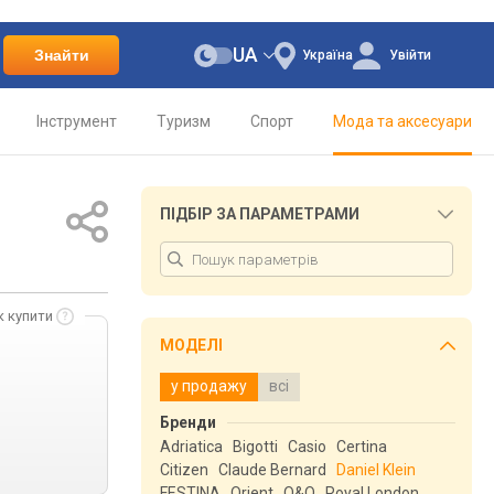
UA
Знайти
Україна
Увійти
Інструмент
Туризм
Спорт
Мода та аксесуари
ПІДБІР ЗА ПАРАМЕТРАМИ
к купити
МОДЕЛІ
у продажу
всі
Бренди
Adriatica
Bigotti
Casio
Certina
Citizen
Claude Bernard
Daniel Klein
FESTINA
Orient
Q&Q
Royal London