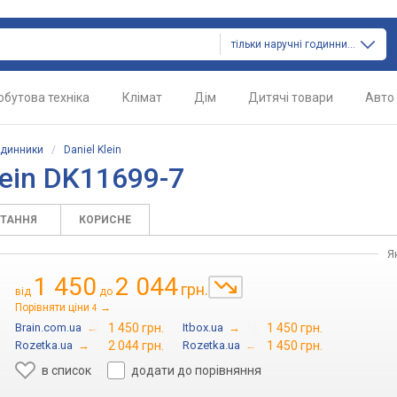
тільки наручні годинники
обутова техніка
Клімат
Дім
Дитячі товари
Авто
одинники
/
Daniel Klein
lein DK11699-7
ИТАННЯ
КОРИСНЕ
Я
1 450
2 044
грн.
від
до
Порівняти ціни
→
4
Brain.com.ua
→
1 450 грн.
Itbox.ua
→
1 450 грн.
Rozetka.ua
→
2 044 грн.
Rozetka.ua
→
1 450 грн.
в список
додати до порівняння