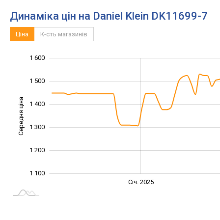
Динаміка цін на Daniel Klein DK11699-7
Ціна
К-сть магазинів
1 600
1 000
1 700
900
1 500
Середня ціна
1 400
1 100
1 300
1 200
1 100
Січ. 2027
Лип.
Січ. 2025
L