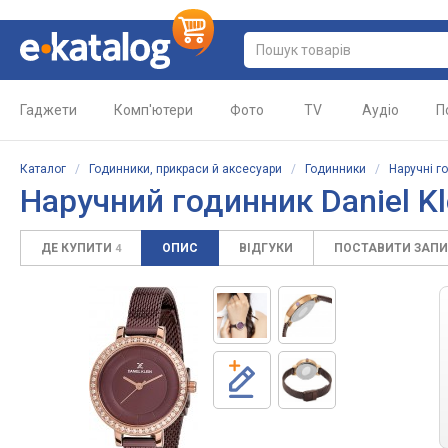
Гаджети
Комп'ютери
Фото
TV
Аудіо
П
Каталог
/
Годинники, прикраси й аксесуари
/
Годинники
/
Наручні г
Наручний годинник Daniel K
ДЕ КУПИТИ
ОПИС
ВІДГУКИ
ПОСТАВИТИ ЗАП
4