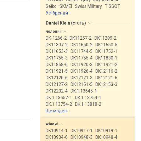
Seiko
SKMEI
Swiss Military
TISSOT
Усі бренди
Daniel Klein
(
стать
)
чоловічі
DK-1266-2
DK11257-2
DK11299-2
DK11307-2
DK11650-2
DK11650-5
DK11653-3
DK11744-5
DK11752-1
DK11755-3
DK11755-4
DK11830-1
DK11858-6
DK11920-3
DK11921-2
DK11921-5
DK11926-4
DK12116-2
DK12120-6
DK12121-3
DK12121-6
DK12127-2
DK12151-5
DK12153-3
DK12232-4
DK.1.13645-1
DK.1.13657-1
DK.1.13754-1
DK.1.13754-2
DK.1.13818-2
Ще моделі
↓
жіночі
DK10914-1
DK10917-1
DK10919-1
DK10934-6
DK10948-3
DK10948-4