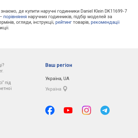
 знаємо, де купити наручні годинники Daniel Klein DK11699-7
 —
порівняння
наручних годинників, підбір моделей за
рмінів, огляди, інструкції,
рейтинг
товарів,
рекомендації
кції.
Ваш регіон
і?
r.
Україна
,
UA
і" під
ретної
Україна