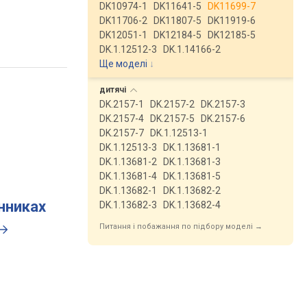
DK10974-1
DK11641-5
DK11699-7
DK11706-2
DK11807-5
DK11919-6
DK12051-1
DK12184-5
DK12185-5
DK.1.12512-3
DK.1.14166-2
Ще моделі
↓
дитячі
DK.2157-1
DK.2157-2
DK.2157-3
DK.2157-4
DK.2157-5
DK.2157-6
DK.2157-7
DK.1.12513-1
DK.1.12513-3
DK.1.13681-1
DK.1.13681-2
DK.1.13681-3
DK.1.13681-4
DK.1.13681-5
DK.1.13682-1
DK.1.13682-2
инниках
DK.1.13682-3
DK.1.13682-4
Питання і побажання по підбору моделі →