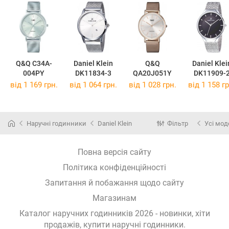
Q&Q C34A-
Daniel Klein
Q&Q
Daniel Klei
004PY
DK11834-3
QA20J051Y
DK11909-
від 1 169 грн.
від 1 064 грн.
від 1 028 грн.
від 1 158 гр
Наручні годинники
Daniel Klein
Фільтр
Усі мод
Повна версія сайту
Політика конфіденційності
Запитання й побажання щодо сайту
Магазинам
Каталог наручних годинників 2026 - новинки, хіти
продажів,
купити наручні годинники
.