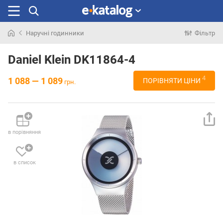
Наручні годинники
Фільтр
Шукали
раніше
Daniel Klein DK11864-4
4
1 088 — 1 089
ПОРІВНЯТИ ЦІНИ
грн.
в порівняння
в список