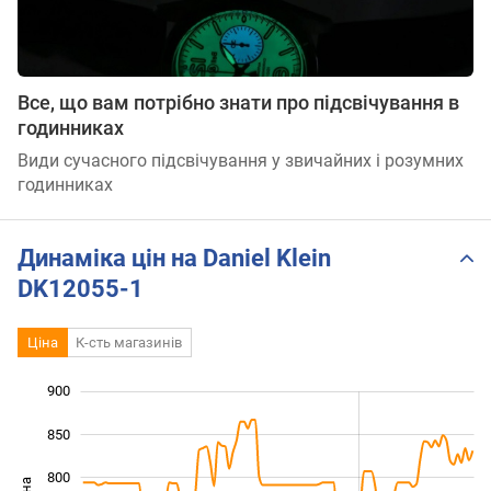
Все, що вам потрібно знати про підсвічування в
годинниках
Види сучасного підсвічування у звичайних і розумних
годинниках
Динаміка цін на Daniel Klein
DK12055-1
Ціна
К-сть магазинів
900
500
550
950
850
800