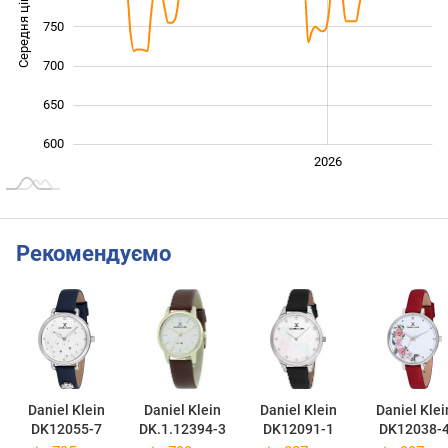
Середня ціна
750
600
700
650
600
2024
2025
2028
2026
L
Рекомендуємо
Daniel Klein
Daniel Klein
Daniel Klein
Daniel Klei
DK12055-7
DK.1.12394-3
DK12091-1
DK12038-