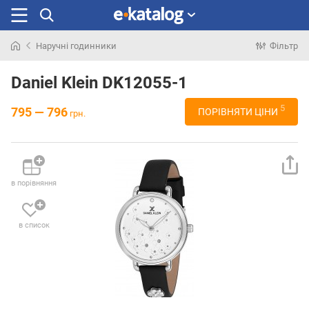
Наручні годинники
Фільтр
Шукали
раніше
Daniel Klein DK12055-1
5
795 — 796
ПОРІВНЯТИ ЦІНИ
грн.
в порівняння
в список