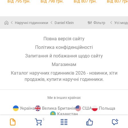
від 795 грн.
від 798 грн.
від 807 грн.
від 807 грн
Наручні годинники
Daniel Klein
Фільтр
Усі мод
Повна версія сайту
Політика конфіденційності
Запитання й побажання щодо сайту
Магазинам
Каталог наручних годинників 2026 - новинки, хіти
продажів,
купити наручні годинники
.
Ми в інших країнах
Україна
Велика Британія
США
Польща
Казахстан
5
E-