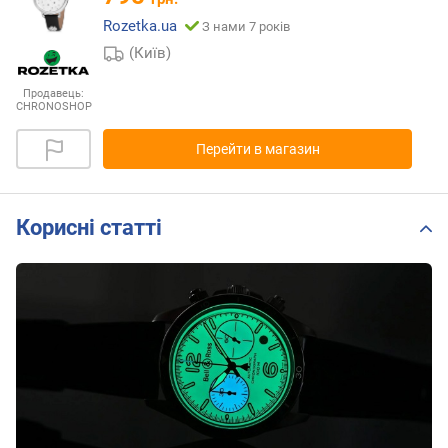
Rozetka.ua
З нами 7 років
(Київ)
Продавець:
CHRONOSHOP
Перейти в магазин
Корисні статті