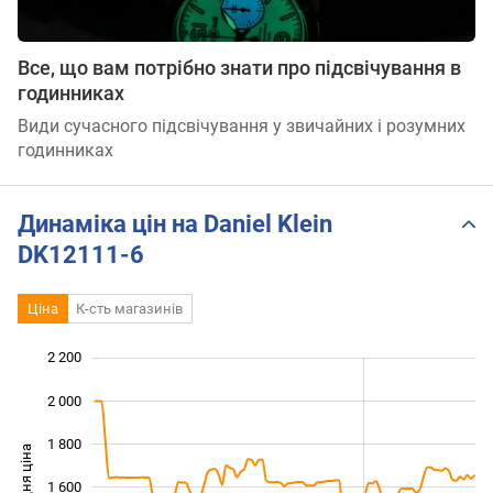
Все, що вам потрібно знати про підсвічування в
годинниках
Види сучасного підсвічування у звичайних і розумних
годинниках
Динаміка цін на Daniel Klein
DK12111-6
Ціна
К-сть магазинів
2 200
 400
600
800
2 000
1 800
Середня ціна
1 600
1 000