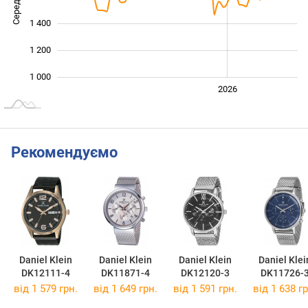
1 400
1 200
1 000
2024
2025
2028
2026
L
Рекомендуємо
Daniel Klein
Daniel Klein
Daniel Klein
Daniel Klei
DK12111-4
DK11871-4
DK12120-3
DK11726-
від 1 579 грн.
від 1 649 грн.
від 1 591 грн.
від 1 638 гр