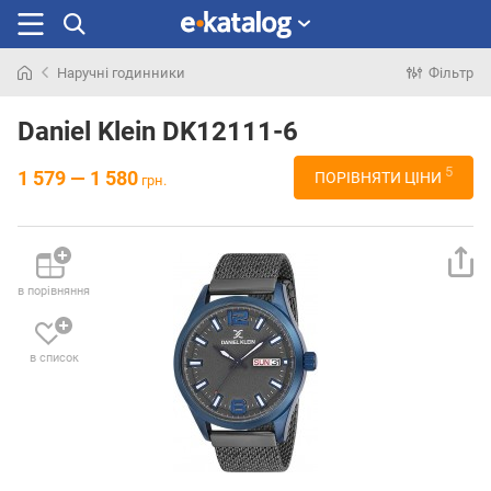
Наручні годинники
Фільтр
Шукали
раніше
Daniel Klein DK12111-6
5
1 579 — 1 580
ПОРІВНЯТИ ЦІНИ
грн.
в порівняння
в список