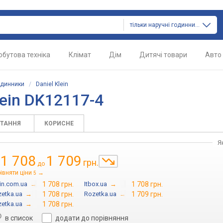
тільки наручні годинники
обутова техніка
Клімат
Дім
Дитячі товари
Авто
одинники
/
Daniel Klein
lein DK12117-4
ИТАННЯ
КОРИСНЕ
Я
1 708
1 709
грн.
д
до
івняти ціни
→
5
in.com.ua
→
1 708 грн.
Itbox.ua
→
1 708 грн.
etka.ua
→
1 708 грн.
Rozetka.ua
→
1 709 грн.
etka.ua
→
1 708 грн.
в список
додати до порівняння