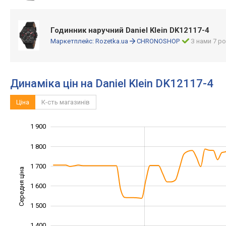
Годинник наручний Daniel Klein DK12117-4
Маркетплейс:
Rozetka.ua
CHRONOSHOP
З нами 7 ро
Динаміка цін на Daniel Klein DK12117-4
Ціна
К-сть магазинів
1 900
1 100
1 200
2 000
1 800
1 700
Середня ціна
1 600
1 300
1 500
1 400