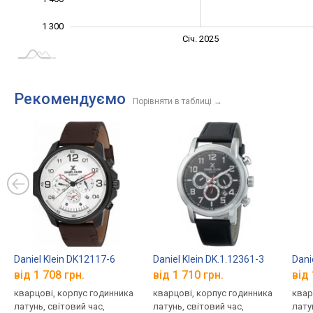
1 300
Січ. 2027
Лип.
Січ. 2025
L
Рекомендуємо
Порівняти в таблиці
→
Daniel Klein DK12117-6
Daniel Klein DK.1.12361-3
Dani
від 1 708 грн.
від 1 710 грн.
від 
кварцові, корпус годинника
кварцові, корпус годинника
квар
латунь, світовий час,
латунь, світовий час,
лату