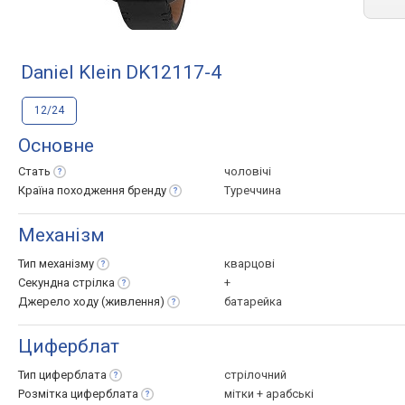
Daniel Klein DK12117-4
12/24
Основне
Стать
чоловічі
Країна походження
бренду
Туреччина
Механізм
Тип
механізму
кварцові
Секундна
стрілка
+
Джерело ходу
(живлення)
батарейка
Циферблат
Тип
циферблата
стрілочний
Розмітка
циферблата
мітки + арабські