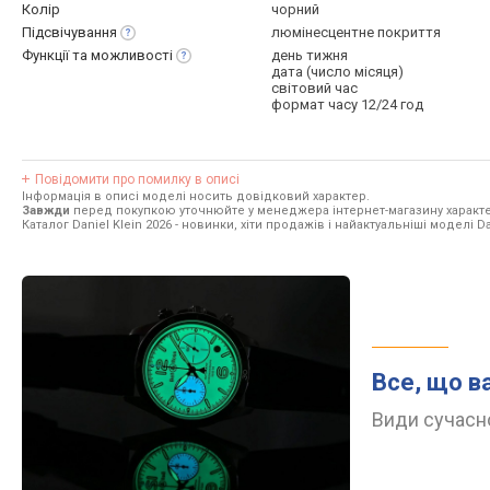
Колір
чорний
Підсвічування
люмінесцентне покриття
Функції та
можливості
день тижня
дата (число місяця)
світовий час
формат часу 12/24 год
Повідомити про помилку в описі
Інформація в описі моделі носить довідковий характер.
Завжди
перед покупкою уточнюйте у менеджера інтернет-магазину характе
Каталог Daniel Klein 2026
- новинки, хіти продажів і найактуальніші моделі Dan
Все, що в
Види сучасно