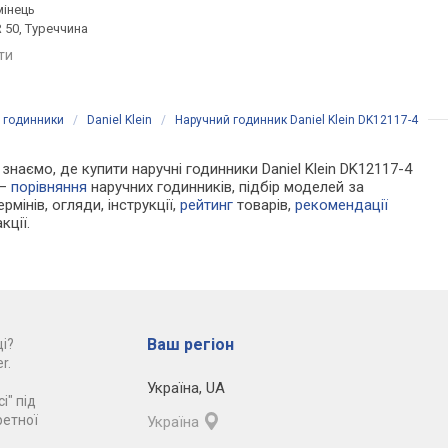
мінець
ремінець: ремінець
ремінець: ремінець
 50, Туреччина
шкіряний, WR 30, Туреччина
шкіряний, WR 30, Тур
яти
порівняти
порівняти
і годинники
/
Daniel Klein
/
Наручний годинник Daniel Klein DK12117-4
 знаємо, де купити наручні годинники Daniel Klein DK12117-4
 —
порівняння
наручних годинників, підбір моделей за
рмінів, огляди, інструкції,
рейтинг
товарів,
рекомендації
кції.
Ваш регіон
і?
r.
Україна
,
UA
і" під
ретної
Україна