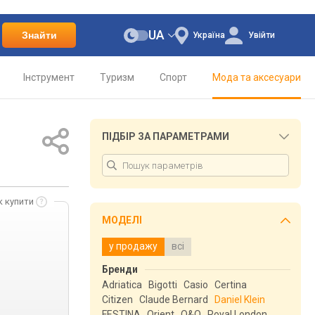
UA
Знайти
Україна
Увійти
Інструмент
Туризм
Спорт
Мода та аксесуари
ПІДБІР ЗА ПАРАМЕТРАМИ
к купити
МОДЕЛІ
у продажу
всі
Бренди
Adriatica
Bigotti
Casio
Certina
Citizen
Claude Bernard
Daniel Klein
FESTINA
Orient
Q&Q
Royal London