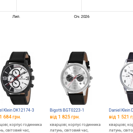
Лип.
Січ. 2026
el Klein DK12174-3
Bigotti BGT0223-1
Daniel Klein
1 684 грн.
від 1 825 грн.
від 1 521 г
цові, корпус годинника
кварцові, корпус годинника
кварцові, ко
нь, світовий час,
латунь, світовий час,
латунь, світо