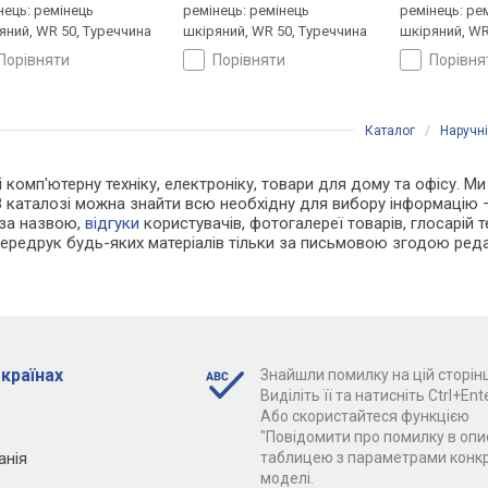
нець: ремінець
ремінець: ремінець
ремінець: ре
яний, WR 50, Туреччина
шкіряний, WR 50, Туреччина
шкіряний, WR
порівняти
порівняти
порівн
Каталог
/
Наручн
і комп'ютерну техніку, електроніку, товари для дому та офісу. Ми
В каталозі можна знайти всю необхідну для вибору інформацію
 за назвою,
відгуки
користувачів, фотогалереї товарів, глосарій те
Передрук будь-яких матеріалів тільки за письмовою згодою реда
 країнах
Знайшли помилку на цій сторінц
Виділіть її та натисніть Ctrl+Ente
Або скористайтеся функцією
"Повідомити про помилку в опис
анія
таблицею з параметрами конк
моделі.