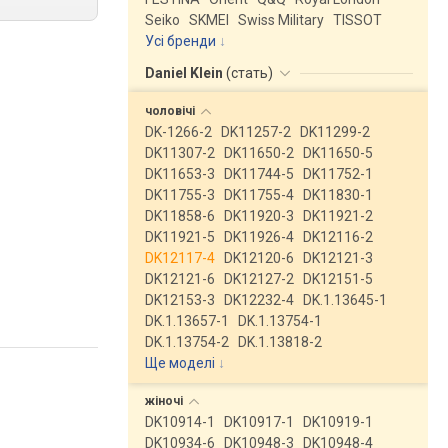
Seiko
SKMEI
Swiss Military
TISSOT
Усі бренди
Daniel Klein
(
стать
)
чоловічі
DK-1266-2
DK11257-2
DK11299-2
DK11307-2
DK11650-2
DK11650-5
DK11653-3
DK11744-5
DK11752-1
DK11755-3
DK11755-4
DK11830-1
DK11858-6
DK11920-3
DK11921-2
DK11921-5
DK11926-4
DK12116-2
DK12117-4
DK12120-6
DK12121-3
DK12121-6
DK12127-2
DK12151-5
DK12153-3
DK12232-4
DK.1.13645-1
DK.1.13657-1
DK.1.13754-1
DK.1.13754-2
DK.1.13818-2
Ще моделі
↓
жіночі
DK10914-1
DK10917-1
DK10919-1
DK10934-6
DK10948-3
DK10948-4