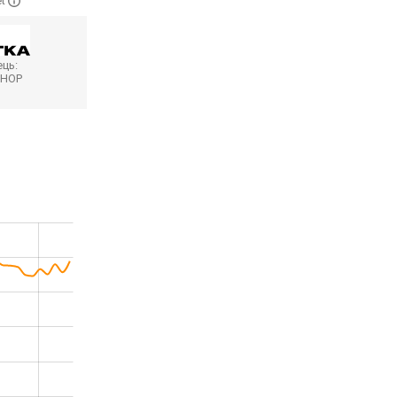
et
ць:
SHOP