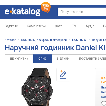
Гаджети
Комп'ютери
Фото
TV
Аудіо
П
Каталог
/
Годинники, прикраси й аксесуари
/
Годинники
/
Наручні г
Наручний годинник Daniel K
ДЕ КУПИТИ
ОПИС
ВІДГУКИ
ПОСТАВИТИ ЗАП
5
ві
Пор
Bra
Roz
Roz