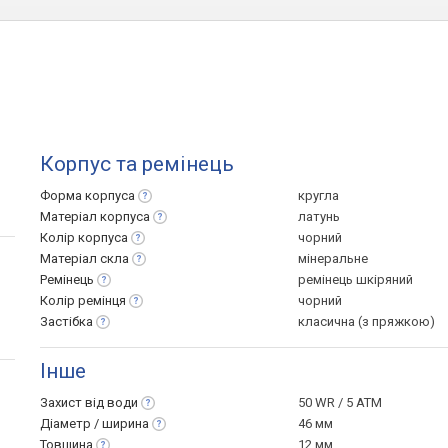
Корпус та ремінець
Форма
корпуса
кругла
Матеріал
корпуса
латунь
Колір
корпуса
чорний
Матеріал
скла
мінеральне
Ремінець
ремінець шкіряний
Колір
ремінця
чорний
Застібка
класична (з пряжкою)
Інше
Захист від
води
50 WR / 5 ATM
Діаметр /
ширина
46 мм
Товщина
12 мм