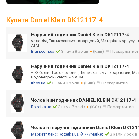
Купити Daniel Klein DK12117-4
Наручний годинник Daniel Klein DK12117-4
чоловічі, Тип механізму - кварцовий, Матеріал корпусу -
ATM
Brain.com.ua
З нами 8 років
(Київ)
Поскаржитись
Наручний годинник Daniel Klein DK12117-4
+ 73 балів ITbox, чоловічі, Тип механізму - кварцовий, Ма
Водонепроникність - 5 ATM
Itbox.ua
З нами 8 років
(Київ)
Поскаржитись
Чоловічий годинник DANIEL KLEIN DK12117-4
Rozetka.ua
З нами 7 років
(Київ)
Поскаржитись
Чоловічі наручні годинники Daniel Klein DK121
Маркетплейс:
Rozetka.ua
777Market
З нами 7 років