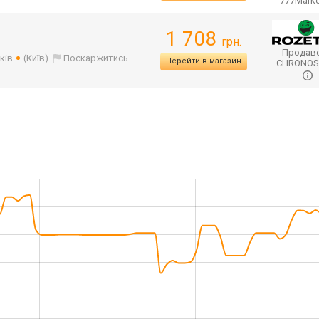
777Mark
1 708
грн.
Продаве
ків
(Київ)
Поскаржитись
Перейти в магазин
CHRONO