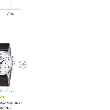
Лип.
 DK11832-1
Bigotti BG.1.10017-2
Bigotti BG.1.10017-3
рн.
від 1 984 грн.
від 1 984 грн.
рпус годинника
кварцові, корпус годинника
кварцові, корпус го
вий час,
латунь, світовий час,
латунь, світовий час,