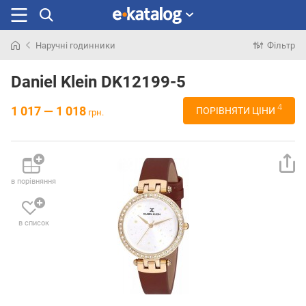
Наручні годинники
Фільтр
Шукали
раніше
Daniel Klein DK12199-5
4
1 017 — 1 018
ПОРІВНЯТИ ЦІНИ
грн.
в порівняння
в список