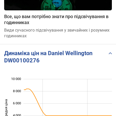
Все, що вам потрібно знати про підсвічування в
годинниках
Види сучасного підсвічування у звичайних і розумних
годинниках
Динаміка цін на Daniel Wellington
DW00100276
10 000
 000
 000
 000
8 000
Середня ціна
6 000
10 000
4 000