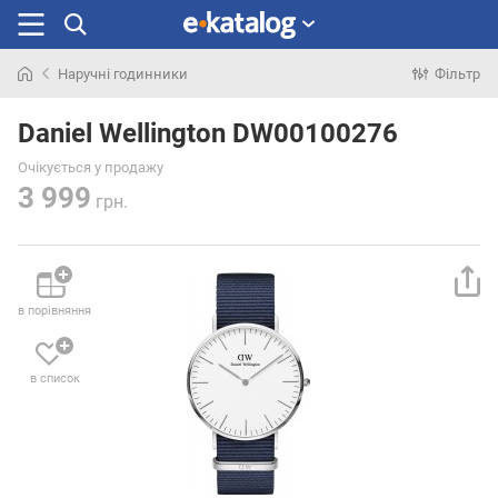
Наручні годинники
Фільтр
Шукали
раніше
Daniel Wellington DW00100276
Очікується у продажу
3 999
грн.
в порівняння
в список