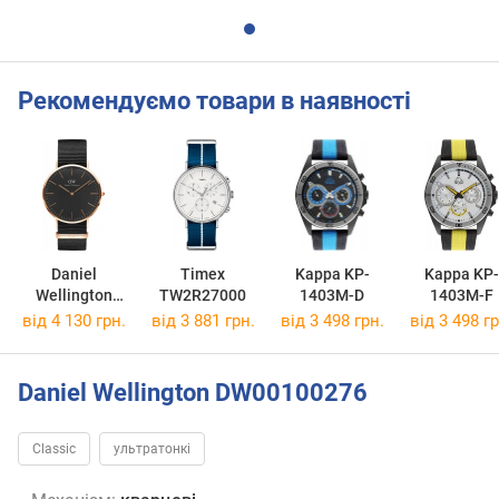
Рекомендуємо товари в наявності
Daniel
Timex
Kappa KP-
Kappa KP-
Wellington
TW2R27000
1403M-D
1403M-F
DW00100148
від 4 130 грн.
від 3 881 грн.
від 3 498 грн.
від 3 498 гр
Daniel Wellington DW00100276
Classic
ультратонкі