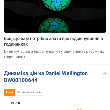
Все, що вам потрібно знати про підсвічування в
годинниках
Види сучасного підсвічування у звичайних і розумних
годинниках
Динаміка цін на Daniel Wellington
DW00100644
Ціна
К-сть магазинів
16 000
 000
 000
0