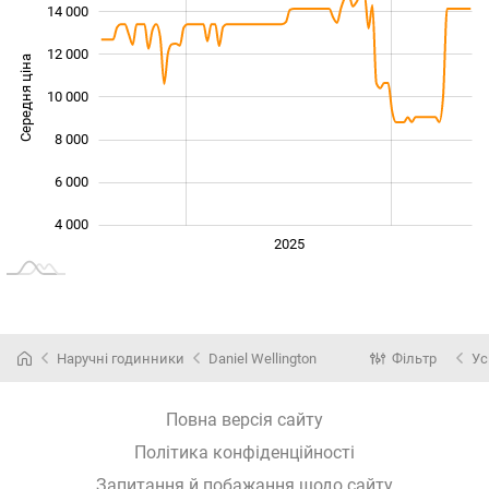
14 000
12 000
Середня ціна
10 000
10 000
8 000
6 000
4 000
2024
2026
2027
2025
L
Наручні годинники
Daniel Wellington
Фільтр
Ус
Повна версія сайту
Політика конфіденційності
Запитання й побажання щодо сайту