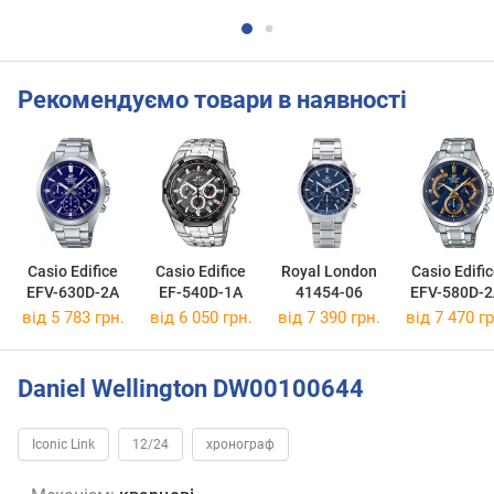
Рекомендуємо товари в наявності
Casio Edifice
Casio Edifice
Royal London
Casio Edifi
EFV-630D-2A
EF-540D-1A
41454-06
EFV-580D-
від 5 783 грн.
від 6 050 грн.
від 7 390 грн.
від 7 470 гр
Daniel Wellington DW00100644
Iconic Link
12/24
хронограф