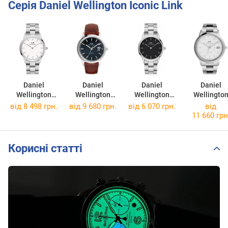
Серія Daniel Wellington Iconic Link
Daniel
Daniel
Daniel
Daniel
Wellington
Wellington
Wellington
Wellingto
DW00100203
Iconic Sheffield
DW00100204
Iconic Link
від 8 498 грн.
від 9 680 грн.
від 6 070 грн.
від
DW00100755
DW0010075
11 660 грн
Корисні статті