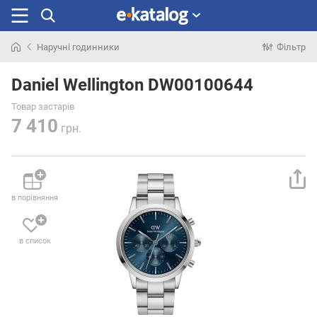
Наручні годинники
Фільтр
Шукали
раніше
Daniel Wellington DW00100644
Товар застарів
7 410
грн.
в порівняння
в список