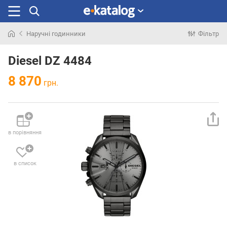
Наручні годинники
Фільтр
Шукали
раніше
Diesel DZ 4484
8 870
грн.
в порівняння
в список