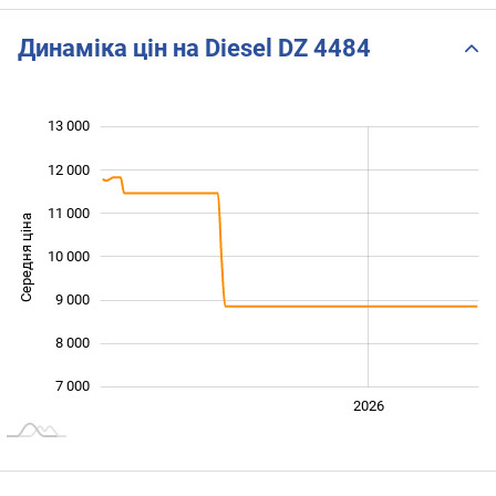
Динаміка цін на Diesel DZ 4484
13 000
 000
 000
 000
12 000
11 000
Середня ціна
10 000
10 000
9 000
8 000
7 000
2024
2025
2028
2026
L