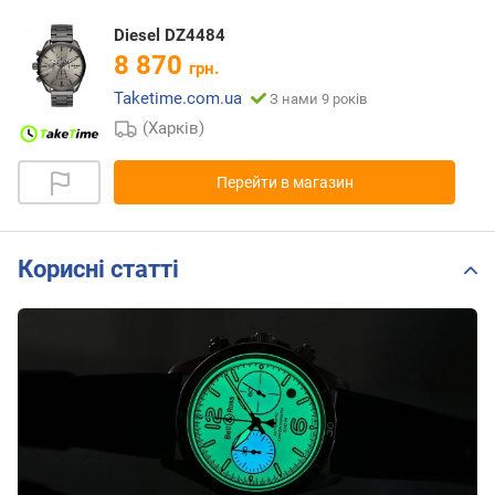
Diesel DZ4484
8 870
грн.
Taketime.com.ua
З нами 9 років
(Харків)
Перейти в магазин
Корисні статті