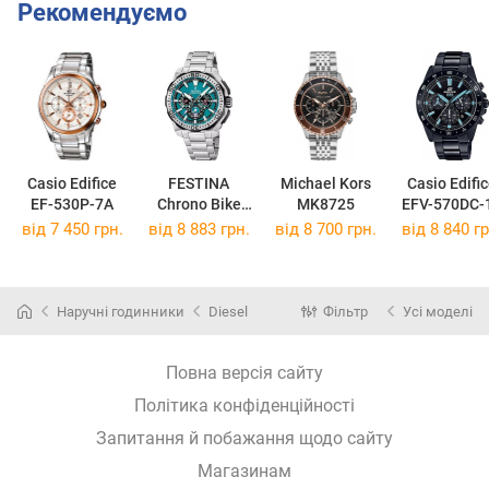
Рекомендуємо
Casio Edifice
FESTINA
Michael Kors
Casio Edifi
EF-530P-7A
Chrono Bike
MK8725
EFV-570DC-
F20724/6
від 7 450 грн.
від 8 883 грн.
від 8 700 грн.
від 8 840 гр
Наручні годинники
Diesel
Фільтр
Усі моделі
Повна версія сайту
Політика конфіденційності
Запитання й побажання щодо сайту
Магазинам