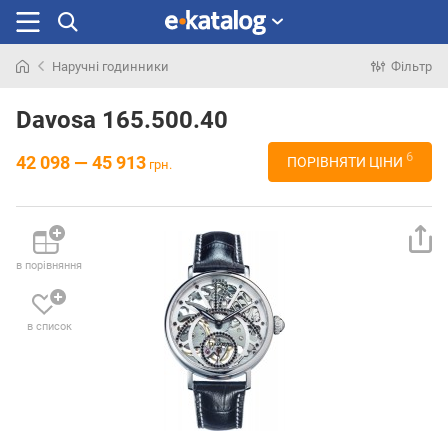
Наручні годинники
Фільтр
Шукали
раніше
Davosa 165.500.40
6
42 098 — 45 913
ПОРІВНЯТИ ЦІНИ
грн.
в порівняння
в список