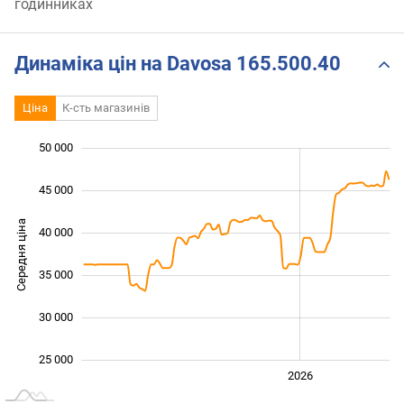
годинниках
Динаміка цін на Davosa 165.500.40
Ціна
К-сть магазинів
50 000
 000
 000
 000
45 000
Середня ціна
40 000
25 000
35 000
30 000
25 000
2024
2025
2028
2026
L