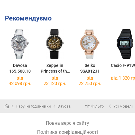
Рекомендуємо
Davosa
Zeppelin
Seiko
Casio F-91W
165.500.10
Princess of the
SSA812J1
Sky 7461-2
від
від
від
від 1 320 гр
42 098 грн.
23 120 грн.
22 750 грн.
Наручні годинники
Davosa
Фільтр
Усі моделі
Повна версія сайту
Політика конфіденційності