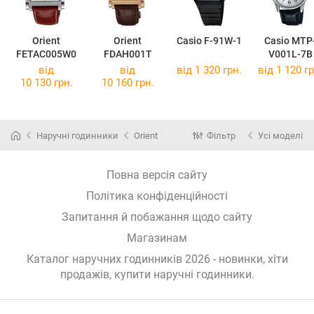
Orient
Orient
Casio F-91W-1
Casio MTP
FETAC005W0
FDAH001T
V001L-7B
від
від
від 1 320 грн.
від 1 120 гр
10 130 грн.
10 160 грн.
Наручні годинники
Orient
Фільтр
Усі моделі
Повна версія сайту
Політика конфіденційності
Запитання й побажання щодо сайту
Магазинам
Каталог наручних годинників 2026 - новинки, хіти
продажів,
купити наручні годинники
.