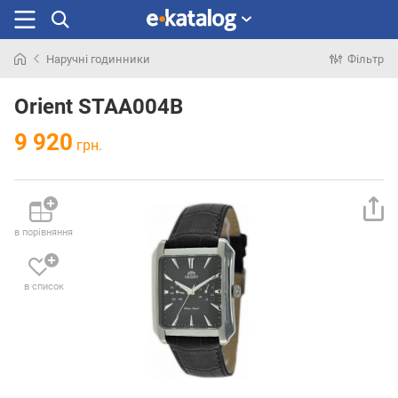
Наручні годинники
Фільтр
Шукали
раніше
Orient STAA004B
9 920
грн.
в порівняння
в список