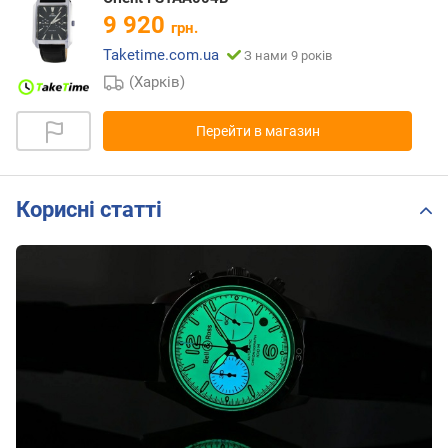
9 920
грн.
Taketime.com.ua
З нами 9 років
(Харків)
Перейти в магазин
Корисні статті