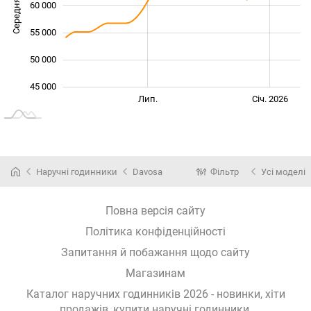
Середня ціна
60 000
45 000
55 000
50 000
45 000
Січ. 2025
Лип.
Лип.
Січ. 2026
L
Наручні годинники
Davosa
Фільтр
Усі моделі
Повна версія сайту
Політика конфіденційності
Запитання й побажання щодо сайту
Магазинам
Каталог наручних годинників 2026 - новинки, хіти
продажів,
купити наручні годинники
.