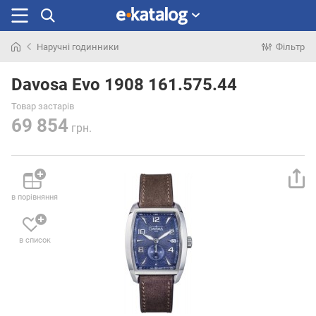
Наручні годинники
Фільтр
Шукали
раніше
Davosa Evo 1908 161.575.44
Товар застарів
69 854
грн.
в порівняння
в список