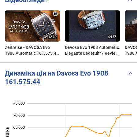
4
Zeitreise - DAVOSA Evo
Davosa Evo 1908 Automatic
DAVOS
1908 Automatic 161.575.44
Elegante Lederuhr / Review
1908 
Test - 4K
Deutsch Ref. 161.575.14
刻小
Динаміка цін на Davosa Evo 1908
161.575.44
75 000
 000
 000
 000
70 000
65 000