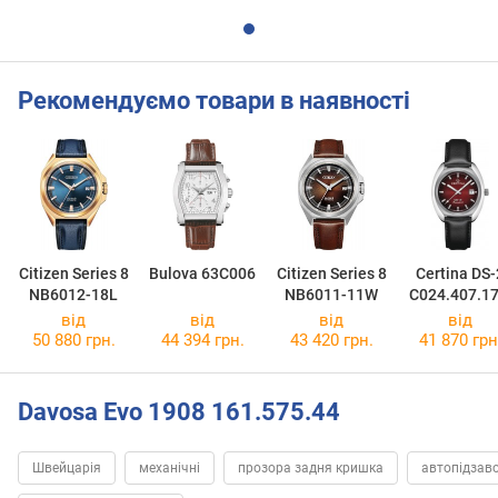
Рекомендуємо товари в наявності
Citizen Series 8
Bulova 63C006
Citizen Series 8
Certina DS-
NB6012-18L
NB6011-11W
C024.407.17
21.00
від
від
від
від
50 880 грн.
44 394 грн.
43 420 грн.
41 870 грн
Davosa Evo 1908 161.575.44
Швейцарія
механічні
прозора задня кришка
автопідзав