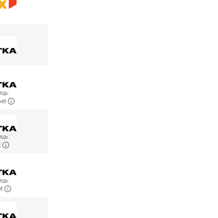
ць:
net
ць:
E
ць:
et