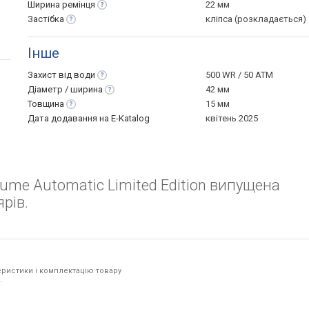
Ширина
ремінця
22 мм
Застібка
кліпса (розкладається)
Інше
Захист від
води
500 WR / 50 ATM
Діаметр /
ширина
42 мм
Товщина
15 мм
Дата додавання на E-Katalog
квітень 2025
lume Automatic Limited Edition випущена
рів.
ристики і комплектацію товару
.