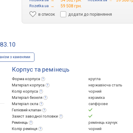
54 562 грн.
59 508 г
Rozetka.ua
→
59 508 грн.
в список
додати до порівняння
583.10
анізм з каменями
Корпус та ремінець
Форма
корпуса
кругла
Матеріал
корпуса
нержавіюча сталь
Колір
корпуса
чорний
Матеріал
безеля
кераміка
Матеріал
скла
сапфірове
Гелієвий
клапан
Захист заводної
головки
Ремінець
ремінець каучук
Колір
ремінця
чорний