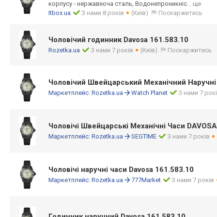
корпусу - нержавіюча сталь, Водонепроникніс
... ще
Itbox.ua
З нами 8 років
(Київ)
Поскаржитись
Чоловічий годинник Davosa 161.583.10
Rozetka.ua
З нами 7 років
(Київ)
Поскаржитись
Чоловічий Швейцарський Механічний Наручні
Маркетплейс:
Rozetka.ua
Watch Planet
З нами 7 рок
Чоловічі Швейцарські Механічні Часи DAVOSA
Маркетплейс:
Rozetka.ua
SEGTIME
З нами 7 років
Чоловічі наручні часи Davosa 161.583.10
Маркетплейс:
Rozetka.ua
777Market
З нами 7 років
Годинник наручний Davosa 161.583.10