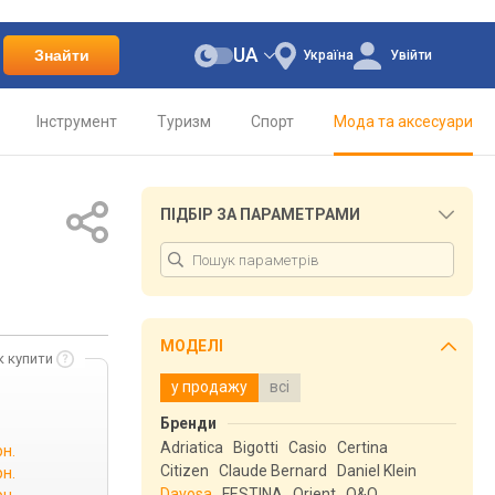
UA
Знайти
Україна
Увійти
Інструмент
Туризм
Спорт
Мода та аксесуари
ПІДБІР ЗА ПАРАМЕТРАМИ
МОДЕЛІ
к купити
у продажу
всі
Бренди
Adriatica
Bigotti
Casio
Certina
рн.
Citizen
Claude Bernard
Daniel Klein
рн.
Davosa
FESTINA
Orient
Q&Q