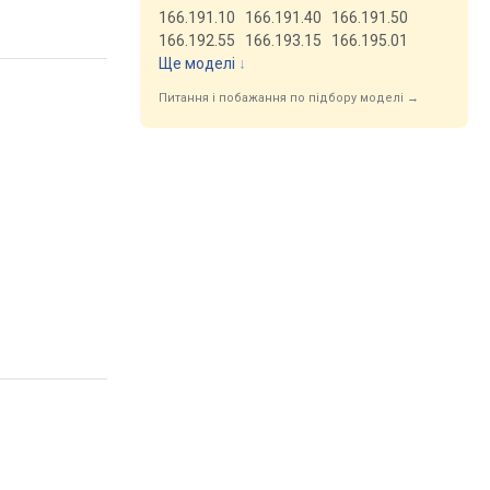
166.191.10
166.191.40
166.191.50
166.192.55
166.193.15
166.195.01
Ще моделі
↓
Питання і побажання по підбору моделі →