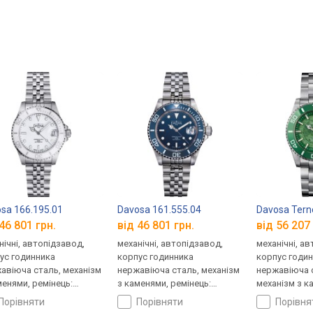
ume 161.583.10
sa 166.195.01
Davosa 161.555.04
Davosa Tern
46 801 грн.
від 46 801 грн.
від 56 207 
нічні, автопідзавод,
механічні, автопідзавод,
механічні, а
ус годинника
корпус годинника
корпус годи
авіюча сталь, механізм
нержавіюча сталь, механізм
нержавіюча с
менями, ремінець:
з каменями, ремінець:
механізм з к
лет сталь, WR 200,
браслет сталь, WR 200,
ремінець: бр
порівняти
порівняти
порівн
царія
Швейцарія
300, Швейцар