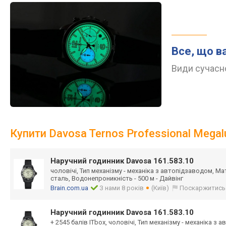
Все, що в
Види сучасно
Купити Davosa Ternos Professional Mega
Наручний годинник Davosa 161.583.10
чоловічі, Тип механізму - механіка з автопідзаводом, М
сталь, Водонепроникність - 500 м - Дайвінг
Brain.com.ua
З нами 8 років
(Київ)
Поскаржитись
Наручний годинник Davosa 161.583.10
+ 2545 балів ITbox, чоловічі, Тип механізму - механіка з