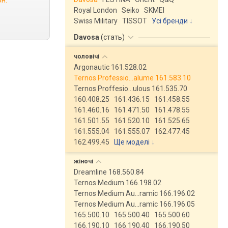
рн.
Royal London
Seiko
SKMEI
Swiss Military
TISSOT
Усі бренди
Davosa
(
стать
)
чоловічі
Argonautic 161.528.02
Ternos Professio…alume 161.583.10
Ternos Proffesio…ulous 161.535.70
160.408.25
161.436.15
161.458.55
161.460.16
161.471.50
161.478.55
161.501.55
161.520.10
161.525.65
161.555.04
161.555.07
162.477.45
162.499.45
Ще моделі
↓
жіночі
Dreamline 168.560.84
Ternos Medium 166.198.02
Ternos Medium Au…ramic 166.196.02
Ternos Medium Au…ramic 166.196.05
165.500.10
165.500.40
165.500.60
166.190.10
166.190.40
166.190.50