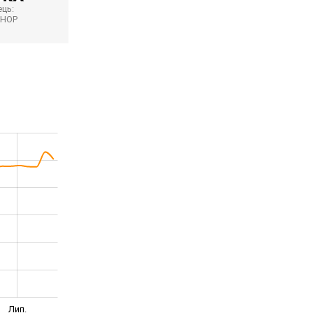
ць:
SHOP
Лип.