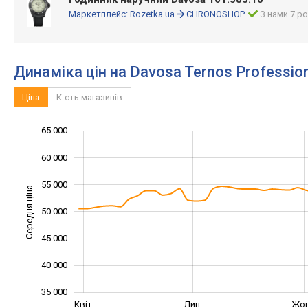
Маркетплейс:
Rozetka.ua
CHRONOSHOP
З нами 7 ро
Динаміка цін на Davosa Ternos Professio
Ціна
К-сть магазинів
65 000
25 000
30 000
70 000
60 000
55 000
Середня ціна
50 000
35 000
45 000
40 000
35 000
Січ. 2025
Жовт.
Квіт.
Лип.
Жов
L