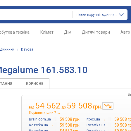
тільки наручні годинники
обутова техніка
Клімат
Дім
Дитячі товари
Авто
одинники
/
Davosa
Megalume 161.583.10
ИТАННЯ
КОРИСНЕ
Я
54 562
59 508
грн.
від
до
Порівняти ціни
→
7
Brain.com.ua
→
59 508 грн.
Itbox.ua
→
59 508 г
Rozetka.ua
→
59 508 грн.
Rozetka.ua
→
59 508 г
Rozetka.ua
→
Rozetka.ua
→