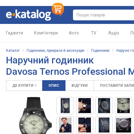
Гаджети
Комп'ютери
Фото
TV
Аудіо
П
Каталог
/
Годинники, прикраси й аксесуари
/
Годинники
/
Наручні г
Наручний годинник
Davosa Ternos Professional 
ДЕ КУПИТИ
ОПИС
ВІДГУКИ
ПОСТАВИТИ ЗАП
7