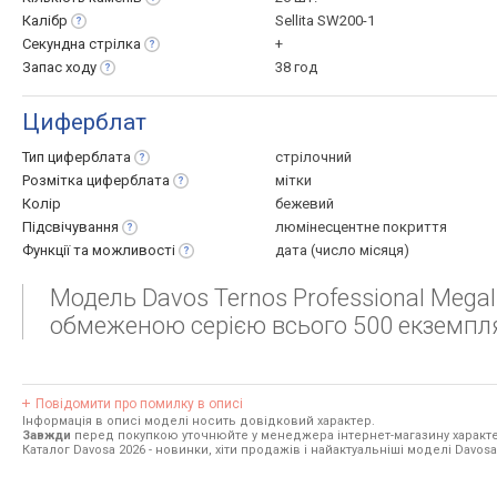
Калібр
Sellita SW200-1
Секундна
стрілка
+
Запас
ходу
38 год
Циферблат
Тип
циферблата
стрілочний
Розмітка
циферблата
мітки
Колір
бежевий
Підсвічування
люмінесцентне покриття
Функції та
можливості
дата (число місяця)
Модель Davos Ternos Professional Mega
обмеженою серією всього 500 екземпля
Повідомити про помилку в описі
Інформація в описі моделі носить довідковий характер.
Завжди
перед покупкою уточнюйте у менеджера інтернет-магазину характе
Каталог Davosa 2026
- новинки, хіти продажів і найактуальніші моделі Davosa