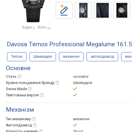
Відео
Фото
2
15
Davosa Ternos Professional Megalume 161.
Ternos
Швейцарія
механічні
автопідзавод
мех
Основне
Стать
чоловічі
Країна походження
бренду
Швейцарія
Swiss
Made
Лімітована
версія
Механізм
Тип
механізму
механічні
Автопідзавод
Кількість
каменів
26 шт.