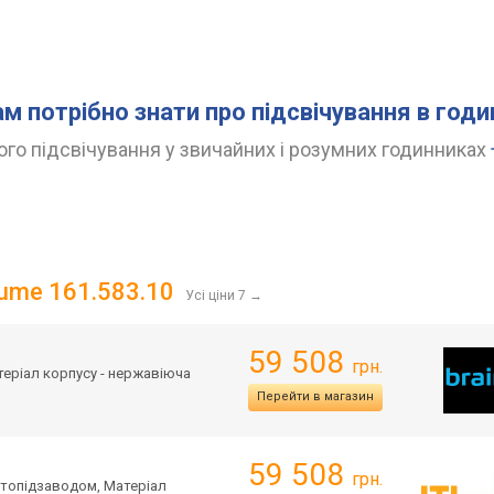
ам потрібно знати про підсвічування в год
го підсвічування у звичайних і розумних годинниках
lume 161.583.10
Усі ціни 7
→
59 508
грн.
атеріал корпусу - нержавіюча
Перейти в магазин
59 508
грн.
 автопідзаводом, Матеріал