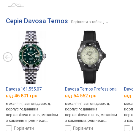
Серія Davosa Ternos
Порівняти в таблиці
→
Davosa 161.555.07
Davosa Ternos Professional Megal
Davo
від 46 801 грн.
від 54 562 грн.
від 
механічні, автопідзавод,
механічні, автопідзавод,
меха
корпус годинника
корпус годинника
корп
нержавіюча сталь, механізм
нержавіюча сталь, механізм
нерж
з каменями, ремінець:
з каменями, ремінець:
з ка
браслет сталь, WR 200,
ремінець каучук, WR 300,
брас
порівняти
порівняти
Швейцарія
Швейцарія
Швей