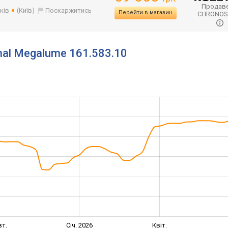
Продаве
ків
(Київ)
Поскаржитись
Перейти в магазин
CHRONO
nal Megalume 161.583.10
т.
Січ. 2026
Квіт.