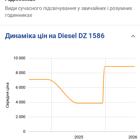
Види сучасного підсвічування у звичайних і розумних
годинниках
Динаміка цін на Diesel DZ 1586
10 000
 000
 000
 000
8 000
Середня ціна
6 000
10 000
4 000
2 000
0
2024
2027
2025
2026
L