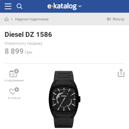
Наручні годинники
Фільтр
Шукали
раніше
Diesel DZ 1586
Очікується у продажу
8 899
грн.
в порівняння
в список