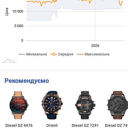
Ціна
10 000
10 000
5 000
0
2024
2025
2028
2026
L
Мінімальна
Середня
Максимальна
Рекомендуємо
Diesel DZ 4476
Orient
Diesel DZ 7291
Diesel DZ 74