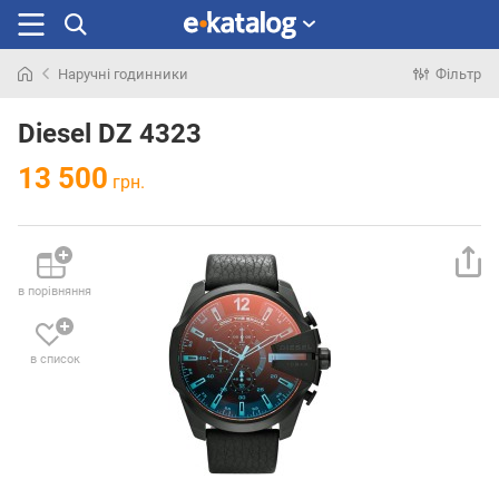
Наручні годинники
Фільтр
Шукали
раніше
Diesel DZ 4323
13 500
грн.
в порівняння
в список