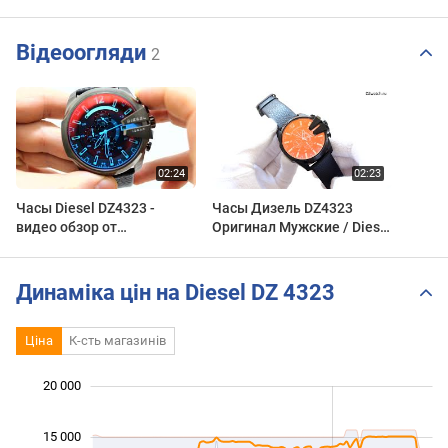
Відеоогляди
2
Часы Diesel DZ4323 -
Часы Дизель DZ4323
видео обзор от
Оригинал Мужские / Diesel
PresidentWatches.Ru
Дз4323 Brave (Брейв) 10
Бар Черные
Динаміка цін на Diesel DZ 4323
Ціна
К-сть магазинів
20 000
 000
 000
 000
15 000