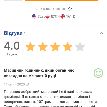
Ціни в інших країнах
$230
161 £
575 zł
Відгуки
1
4.0
1
відгук
Масивний годинник, який органічно
виглядає на м'язистій руці
11 січня 2020
Годинник добротний, масивний і я б навіть сказала
громіздкі. Я їх також міряла - виглядають смішно і
недоречно, важать 107 грам - важко для мого зап'ястя.
Товстий корпус не впадає в око на великій м'язистій