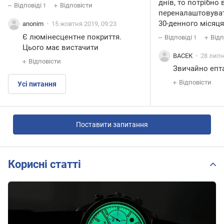
днів, то потрібно 
Відповіді
Відповісти
1
переналаштовуват
30-денного місяця
anonim
15 жовтня 2019, 09:23
Є люмінесцентне покриття.
Відповіді
Відп
1
Цього має вистачити
ВАСЕК
28 липн
Відповісти
Звичайно епта
Відповісти
Усі питання
Поставити запитання
Корисні статті