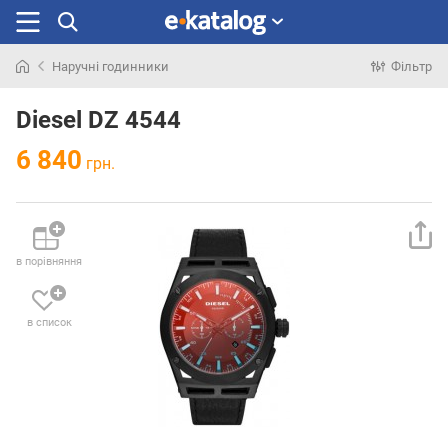
Наручні годинники
Фільтр
Шукали
раніше
Diesel DZ 4544
6 840
грн.
в порівняння
в список