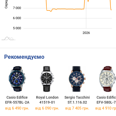
7 000
6 000
5 000
2024
2025
2028
2026
L
Рекомендуємо
Casio Edifice
Royal London
Sergio Tacchini
Casio Edifi
EFR-557BL-2A
41519-01
ST.1.116.02
EFV-580L-7
від 6 490 грн.
від 6 090 грн.
від 7 405 грн.
від 4 910 гр