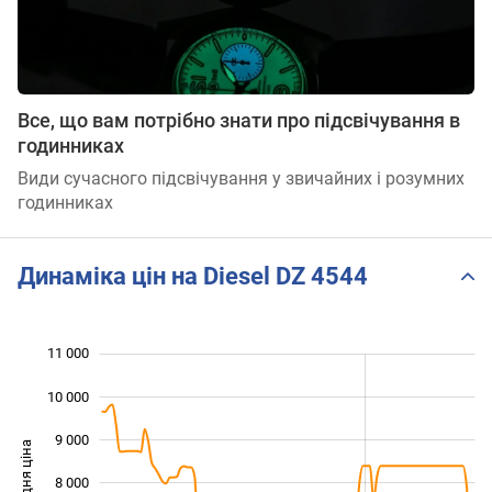
Все, що вам потрібно знати про підсвічування в
годинниках
Види сучасного підсвічування у звичайних і розумних
годинниках
Динаміка цін на Diesel DZ 4544
11 000
 000
 000
 000
10 000
9 000
Середня ціна
8 000
10 000