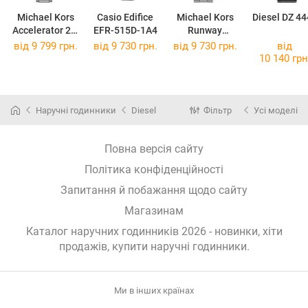
Michael Kors
Casio Edifice
Michael Kors
Diesel DZ 44
Accelerator 2.0
EFR-515D-1A4
Runway
MK9176
MK9105
від 9 799 грн.
від 9 730 грн.
від 9 730 грн.
від
10 140 грн
Наручні годинники
Diesel
Фільтр
Усі моделі
Повна версія сайту
Політика конфіденційності
Запитання й побажання щодо сайту
Магазинам
Каталог наручних годинників 2026 - новинки, хіти
продажів,
купити наручні годинники
.
Ми в інших країнах