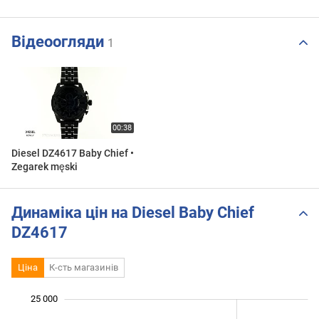
Відеоогляди
1
Diesel DZ4617 Baby Chief •
Zegarek męski
Динаміка цін на Diesel Baby Chief
DZ4617
Ціна
К-сть магазинів
25 000
 000
 000
 000