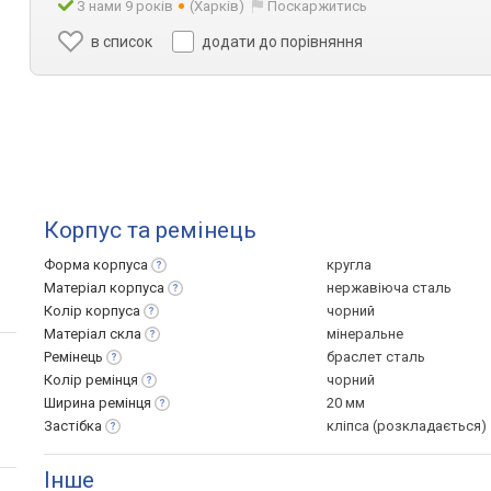
З нами 9 років
(Харків)
Поскаржитись
в список
додати до порівняння
Корпус та ремінець
Форма
корпуса
кругла
Матеріал
корпуса
нержавіюча сталь
Колір
корпуса
чорний
Матеріал
скла
мінеральне
Ремінець
браслет сталь
Колір
ремінця
чорний
Ширина
ремінця
20 мм
Застібка
кліпса (розкладається)
Інше