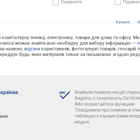
порівняти
порівн
Каталог
/
Н
і комп'ютерну техніку, електроніку, товари для дому та офісу. Ми
каталозі можна знайти всю необхідну для вибору інформацію —
п
 за назвою,
відгуки
користувачів, фотогалереї товарів, глосарій те
Передрук будь-яких матеріалів тільки за письмовою згодою реда
 країнах
Знайшли помилку на цій сторінц
Виділіть її та натисніть Ctrl+Ente
Або скористайтеся функцією
"Повідомити про помилку в опис
анія
таблицею з параметрами конк
моделі.