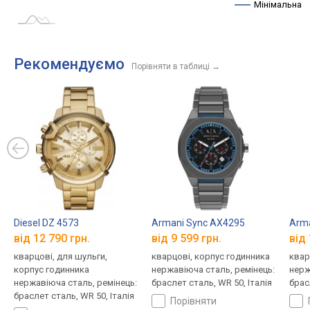
Мінімальна
Рекомендуємо
Порівняти в таблиці
→
Diesel DZ 4573
Armani Sync AX4295
Arm
від 12 790 грн.
від 9 599 грн.
від 
кварцові, для шульги,
кварцові, корпус годинника
квар
корпус годинника
нержавіюча сталь, ремінець:
нерж
нержавіюча сталь, ремінець:
браслет сталь, WR 50, Італія
брас
браслет сталь, WR 50, Італія
порівняти