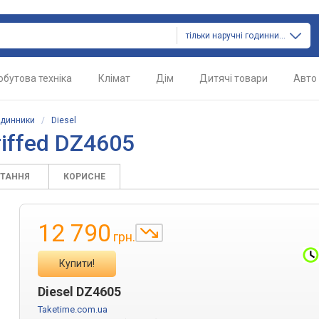
тільки наручні годинники
обутова техніка
Клімат
Дім
Дитячі товари
Авто
одинники
/
Diesel
iffed DZ4605
ИТАННЯ
КОРИСНЕ
12 790
грн.
Купити!
Diesel DZ4605
Taketime.com.ua