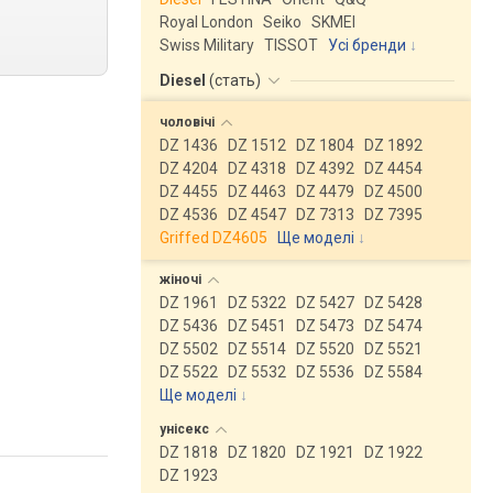
Royal London
Seiko
SKMEI
Swiss Military
TISSOT
Усі бренди
Diesel
(
стать
)
чоловічі
DZ 1436
DZ 1512
DZ 1804
DZ 1892
DZ 4204
DZ 4318
DZ 4392
DZ 4454
DZ 4455
DZ 4463
DZ 4479
DZ 4500
DZ 4536
DZ 4547
DZ 7313
DZ 7395
Griffed DZ4605
Ще моделі
↓
жіночі
DZ 1961
DZ 5322
DZ 5427
DZ 5428
DZ 5436
DZ 5451
DZ 5473
DZ 5474
DZ 5502
DZ 5514
DZ 5520
DZ 5521
DZ 5522
DZ 5532
DZ 5536
DZ 5584
Ще моделі
↓
унісекс
DZ 1818
DZ 1820
DZ 1921
DZ 1922
DZ 1923