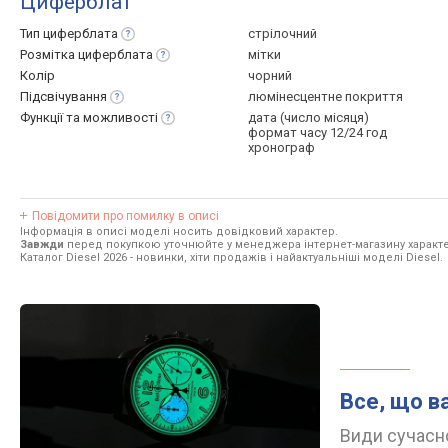
Циферблат
Тип
циферблата
стрілочний
Розмітка
циферблата
мітки
Колір
чорний
Підсвічування
люмінесцентне покриття
Функції та
можливості
дата (число місяця)
формат часу 12/24 год
хронограф
Повідомити про помилку в описі
Інформація в описі моделі носить довідковий характер.
Завжди
перед покупкою уточнюйте у менеджера інтернет-магазину характе
Каталог Diesel 2026
- новинки, хіти продажів і найактуальніші моделі Diesel.
Все, що в
Види сучасно