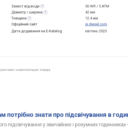
Захист від
води
50 WR / 5 ATM
Діаметр /
ширина
42 мм
Товщина
12.4 мм
Офіційний сайт
si.diesel.com
Дата додавання на E-Katalog
квітень 2023
ристики і комплектацію товару
ам потрібно знати про підсвічування в год
го підсвічування у звичайних і розумних годинниках