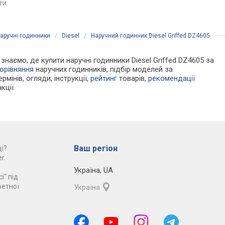
яти
порівняти
порівняти
аручні годинники
/
Diesel
/
Наручний годинник Diesel Griffed DZ4605
 знаємо, де купити наручні годинники Diesel Griffed DZ4605 за
орівняння
наручних годинників, підбір моделей за
рмінів, огляди, інструкції,
рейтинг
товарів,
рекомендації
кції.
Ваш регіон
і?
r.
Україна
,
UA
і" під
ретної
Україна