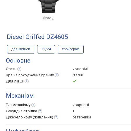
Фото
4
Diesel Griffed DZ4605
для шульги
12/24
хронограф
Основне
Стать
чоловічі
Країна походження
бренду
Італія
Для
лівші
Механізм
Тип
механізму
кварцові
Секундна
стрілка
+
Джерело ходу
(живлення)
батарейка