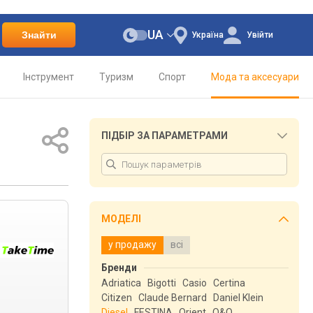
UA
Знайти
Україна
Увійти
Інструмент
Туризм
Спорт
Мода та аксесуари
ПІДБІР ЗА ПАРАМЕТРАМИ
МОДЕЛІ
у продажу
всі
Бренди
Adriatica
Bigotti
Casio
Certina
Citizen
Claude Bernard
Daniel Klein
Diesel
FESTINA
Orient
Q&Q