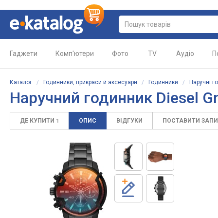
Гаджети
Комп'ютери
Фото
TV
Аудіо
П
Каталог
/
Годинники, прикраси й аксесуари
/
Годинники
/
Наручні г
Наручний годинник Diesel Gr
ДЕ КУПИТИ
ОПИС
ВІДГУКИ
ПОСТАВИТИ ЗАП
1