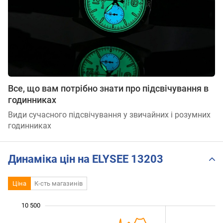
Все, що вам потрібно знати про підсвічування в
годинниках
Види сучасного підсвічування у звичайних і розумних
годинниках
Динаміка цін на ELYSEE 13203
Ціна
К-сть магазинів
10 500
 000
 500
 000