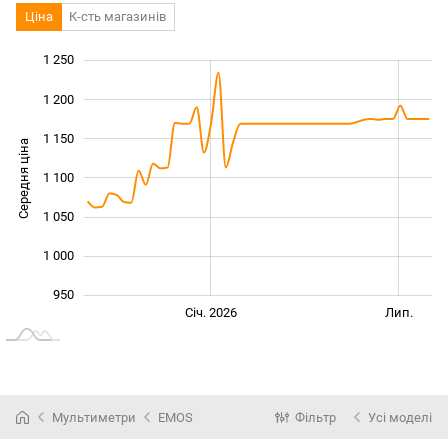
Ціна
К-сть магазинів
1 250
 300
850
900
1 200
1 150
Середня ціна
1 100
1 000
1 050
1 000
950
Січ. 2027
Лип.
Січ. 2026
Лип.
L
Мультиметри
EMOS
Фільтр
Усі моделі