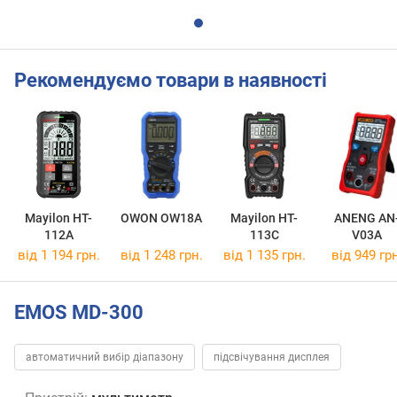
Рекомендуємо товари в наявності
Mayilon HT-
OWON OW18A
Mayilon HT-
ANENG AN
112A
113C
V03A
від 1 194 грн.
від 1 248 грн.
від 1 135 грн.
від 949 грн
EMOS MD-300
автоматичний вибір діапазону
підсвічування дисплея